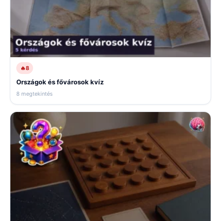
🔥
8
Országok és fővárosok kvíz
8 megtekintés