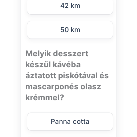
42 km
50 km
Melyik desszert
készül kávéba
áztatott piskótával és
mascarponés olasz
krémmel?
Panna cotta