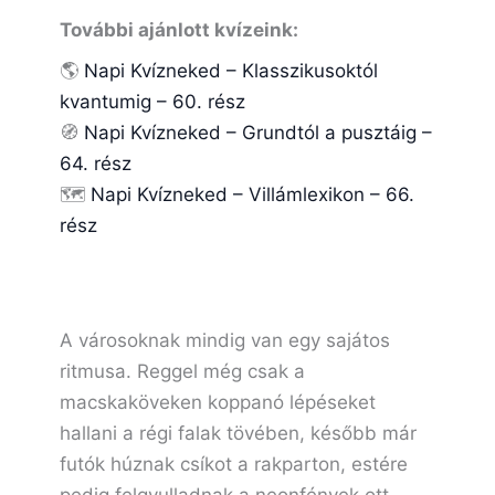
További ajánlott kvízeink:
🌎
Napi Kvízneked – Klasszikusoktól
kvantumig – 60. rész
🧭
Napi Kvízneked – Grundtól a pusztáig –
64. rész
🗺️
Napi Kvízneked – Villámlexikon – 66.
rész
A városoknak mindig van egy sajátos
ritmusa. Reggel még csak a
macskaköveken koppanó lépéseket
hallani a régi falak tövében, később már
futók húznak csíkot a rakparton, estére