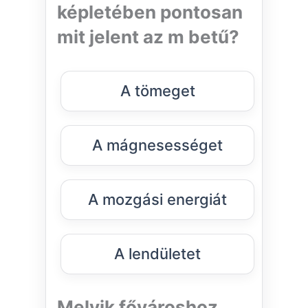
képletében pontosan
mit jelent az m betű?
A tömeget
A mágnesességet
A mozgási energiát
A lendületet
Melyik fővároshoz