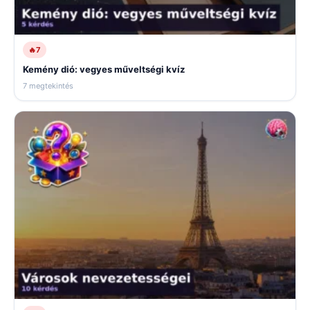
🔥
7
Kemény dió: vegyes műveltségi kvíz
7 megtekintés