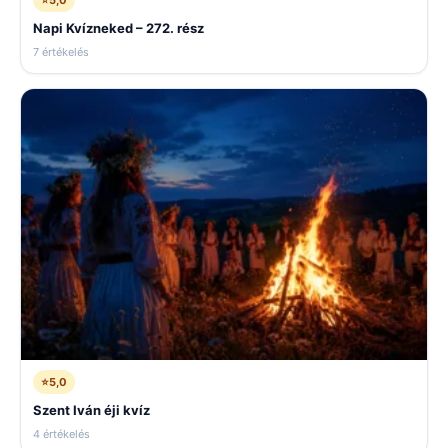
⭐
5,0
Napi Kvízneked – 272. rész
7 értékelés
⭐
5,0
Szent Iván éji kvíz
4 értékelés