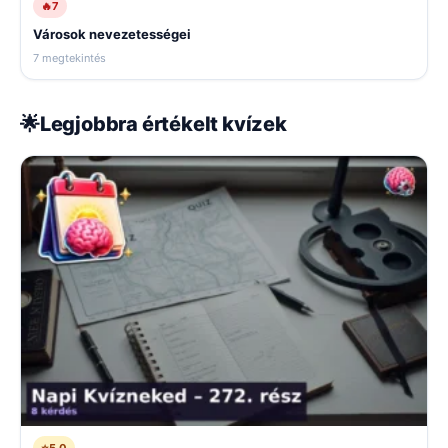
🔥
7
Városok nevezetességei
7 megtekintés
🌟
Legjobbra értékelt kvízek