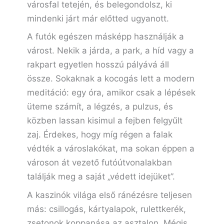
városfal tetején, és belegondolsz, ki
mindenki járt már előtted ugyanott.
A futók egészen másképp használják a
várost. Nekik a járda, a park, a híd vagy a
rakpart egyetlen hosszú pályává áll
össze. Sokaknak a kocogás lett a modern
meditáció: egy óra, amikor csak a lépések
üteme számít, a légzés, a pulzus, és
közben lassan kisimul a fejben felgyűlt
zaj. Érdekes, hogy míg régen a falak
védték a városlakókat, ma sokan éppen a
városon át vezető futóútvonalakban
találják meg a saját „védett idejüket”.
A kaszinók világa első ránézésre teljesen
más: csillogás, kártyalapok, rulettkerék,
zsetonok koppanása az asztalon. Mégis