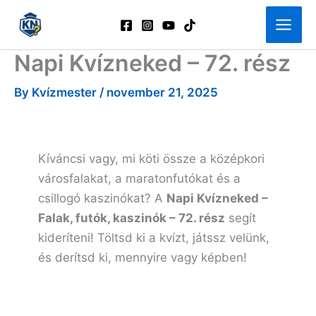
Skip
to
content
Napi Kvízneked – 72. rész
By
Kvízmester
/
november 21, 2025
Kíváncsi vagy, mi köti össze a középkori
városfalakat, a maratonfutókat és a
csillogó kaszinókat? A
Napi Kvízneked –
Falak, futók, kaszinók – 72. rész
segít
kideríteni! Töltsd ki a kvízt, játssz velünk,
és derítsd ki, mennyire vagy képben!