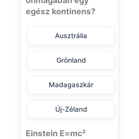
önmagában egy
egész kontinens?
Ausztrália
Grönland
Madagaszkár
Új-Zéland
Einstein E=mc²