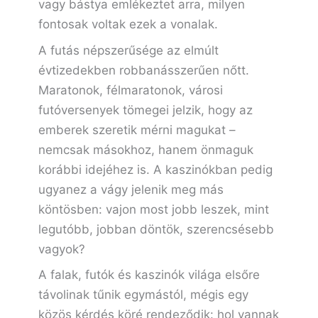
vagy bástya emlékeztet arra, milyen
fontosak voltak ezek a vonalak.
A futás népszerűsége az elmúlt
évtizedekben robbanásszerűen nőtt.
Maratonok, félmaratonok, városi
futóversenyek tömegei jelzik, hogy az
emberek szeretik mérni magukat –
nemcsak másokhoz, hanem önmaguk
korábbi idejéhez is. A kaszinókban pedig
ugyanez a vágy jelenik meg más
köntösben: vajon most jobb leszek, mint
legutóbb, jobban döntök, szerencsésebb
vagyok?
A falak, futók és kaszinók világa elsőre
távolinak tűnik egymástól, mégis egy
közös kérdés köré rendeződik: hol vannak