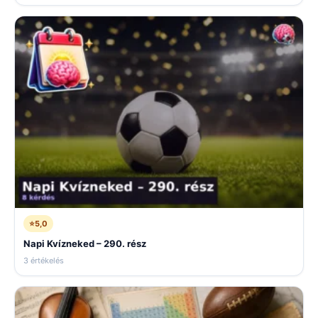
⭐
5,0
Napi Kvízneked – 290. rész
3 értékelés