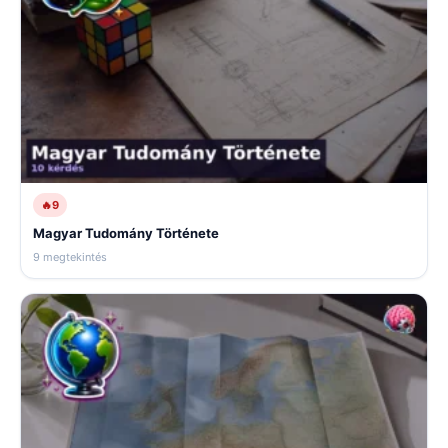
🔥
9
Magyar Tudomány Története
9 megtekintés