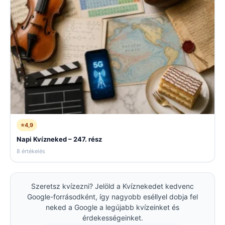
⭐
4,9
Napi Kvízneked – 247. rész
8 értékelés
Szeretsz kvízezni? Jelöld a Kvíznekedet kedvenc
Google-forrásodként, így nagyobb eséllyel dobja fel
neked a Google a legújabb kvízeinket és
érdekességeinket.