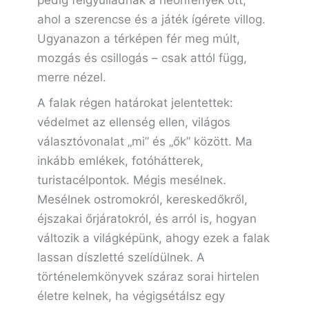
pedig felgyulladnak a neonfények ott,
ahol a szerencse és a játék ígérete villog.
Ugyanazon a térképen fér meg múlt,
mozgás és csillogás – csak attól függ,
merre nézel.
A falak régen határokat jelentettek:
védelmet az ellenség ellen, világos
választóvonalat „mi” és „ők” között. Ma
inkább emlékek, fotóhátterek,
turistacélpontok. Mégis mesélnek.
Mesélnek ostromokról, kereskedőkről,
éjszakai őrjáratokról, és arról is, hogyan
változik a világképünk, ahogy ezek a falak
lassan díszletté szelídülnek. A
történelemkönyvek száraz sorai hirtelen
életre kelnek, ha végigsétálsz egy