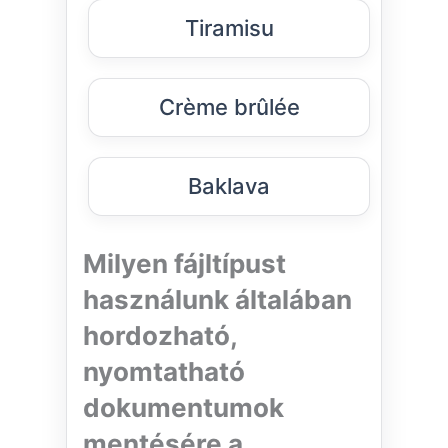
Tiramisu
Crème brûlée
Baklava
Milyen fájltípust
használunk általában
hordozható,
nyomtatható
dokumentumok
mentésére a