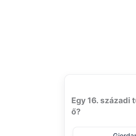
Egy 16. századi t
ő?
Giorda