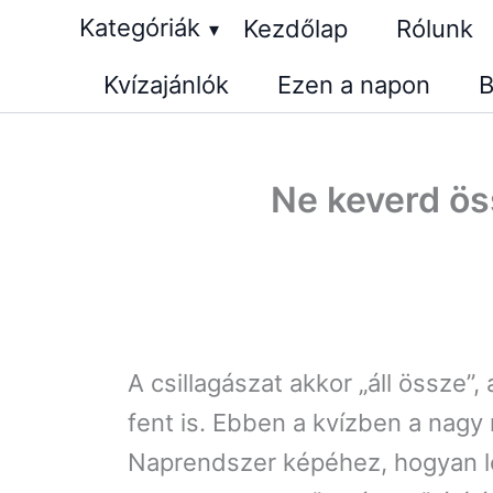
Skip
Kategóriák
Kezdőlap
Rólunk
▾
to
Kvízajánlók
Ezen a napon
B
content
Ne keverd öss
A csillagászat akkor „áll össze”
fent is. Ebben a kvízben a nagy
Naprendszer képéhez, hogyan let