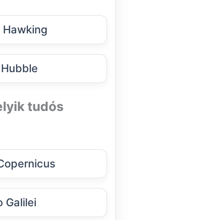
 Hawking
 Hubble
elyik tudós
Copernicus
 Galilei