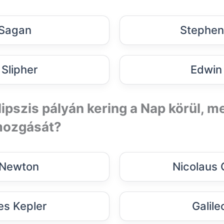
 Sagan
Stephen
 Slipher
Edwin
lipszis pályán kering a Nap körül, m
 mozgását?
 Newton
Nicolaus 
s Kepler
Galileo