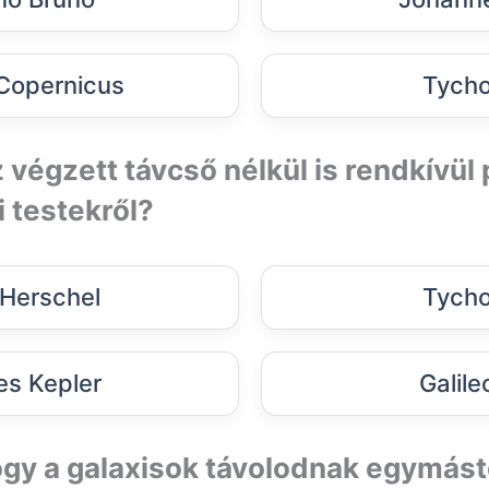
Copernicus
Tycho
z végzett távcső nélkül is rendkívül
 testekről?
 Herschel
Tycho
s Kepler
Galileo
hogy a galaxisok távolodnak egymást