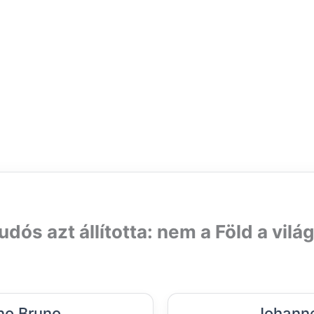
udós azt állította: nem a Föld a világ
no Bruno
Johanne