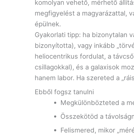
komolyan vehető, mérhető állítá
megfigyelést a magyarázattal, 
épülnek.
Gyakorlati tipp: ha bizonytalan
bizonyította), vagy inkább „tör
heliocentrikus fordulat, a távcs
csillagokkal), és a galaxisok mo
hanem labor. Ha szereted a „rái
Ebből fogsz tanulni
Megkülönbözteted a meg
Összekötöd a távolságm
Felismered, mikor „méré