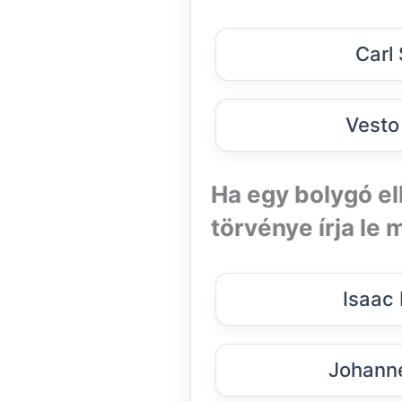
Carl
Vesto
Ha egy bolygó el
törvénye írja le
Isaac
Johanne