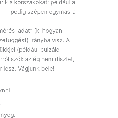
rik a korszakokat: például a
val — pedig szépen egymásra
„mérés–adat” (ki hogyan
zefüggést) irányba visz. A
ükkjei (például pulzáló
ról szól: az ég nem díszlet,
 lesz. Vágjunk bele!
knél.
.
ényeg.