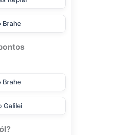
 Brahe
 pontos
 Brahe
 Galilei
ól?