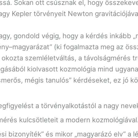
ssá. Sokan ott csúsznak el, hogy összekeve
vagy Kepler törvényeit Newton gravitációjá
 vagy, gondold végig, hogy a kérdés inkább 
vény–magyarázat” (ki fogalmazta meg az öss
ő okozta szemléletváltás, a távolságmérés tr
zgásából kiolvasott kozmológia mind ugyanar
smerős, mégis tanulós” kérdéseket, ez jó kör
figyelést a törvényalkotástól a nagy neve
érés kulcsötleteit a modern kozmológiával
si bizonyíték” és mikor „magyarázó elv” a l