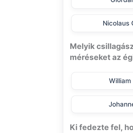
Nicolaus 
Melyik csillagás
méréseket az égi
William
Johanne
Ki fedezte fel, 