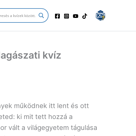
lagászati kvíz
nyek működnek itt lent és ott
ed: ki mit tett hozzá a
r vált a világegyetem tágulása