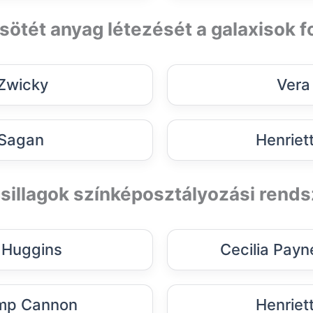
 sötét anyag létezését a galaxisok 
 Zwicky
Vera
 Sagan
Henriett
 csillagok színképosztályozási rend
 Huggins
Cecilia Pay
mp Cannon
Henriett