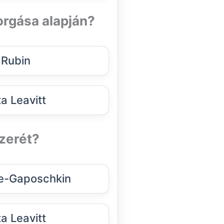
forgása alapján?
 Rubin
a Leavitt
szerét?
ne-Gaposchkin
a Leavitt