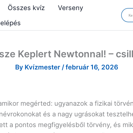
Összes kvíz
Verseny
elépés
ze Keplert Newtonnal! – csil
By
Kvízmester
/
február 16, 2026
, amikor megérted: ugyanazok a fizikai törvé
 névrokonokat és a nagy ugrásokat tesztelhet
t a pontos megfigyelésből törvény, és miko