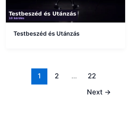
Testbeszéd és Utánzás
1
2
…
22
Next
→