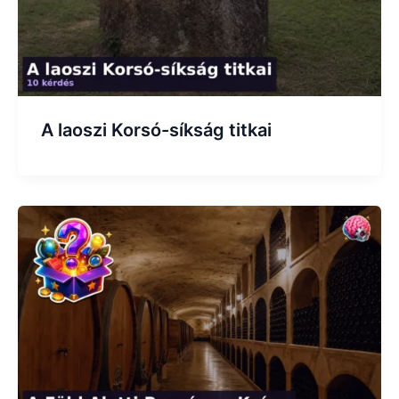
A laoszi Korsó-síkság titkai