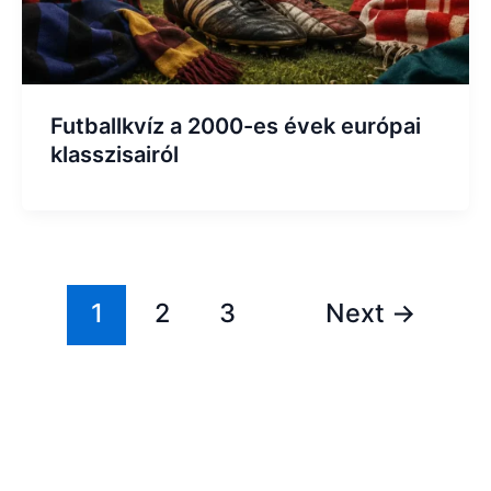
Futballkvíz a 2000-es évek európai
klasszisairól
1
2
3
Next
→