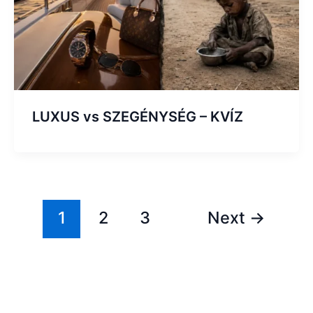
LUXUS vs SZEGÉNYSÉG – KVÍZ
1
2
3
Next
→