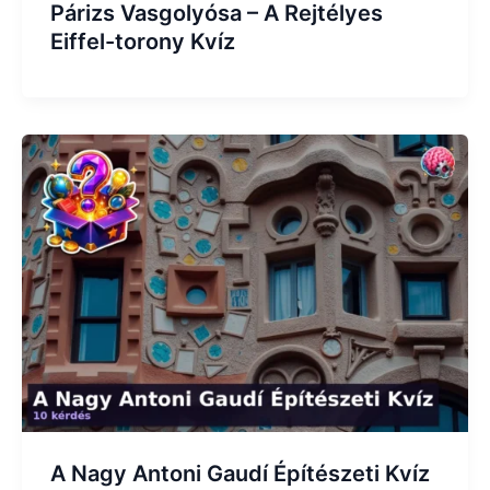
Párizs Vasgolyósa – A Rejtélyes
Eiffel-torony Kvíz
A Nagy Antoni Gaudí Építészeti Kvíz