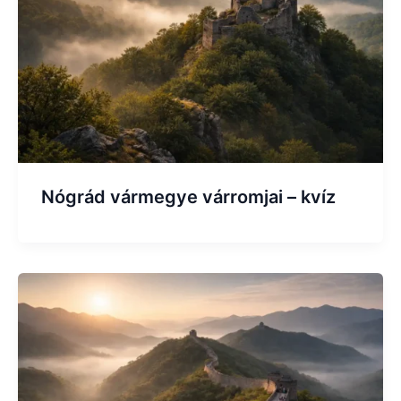
Nógrád vármegye várromjai – kvíz