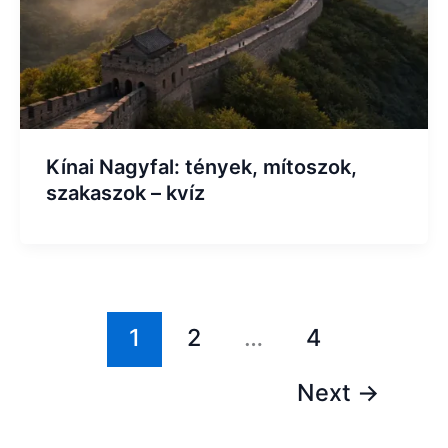
Kínai Nagyfal: tények, mítoszok,
szakaszok – kvíz
1
2
…
4
Next
→