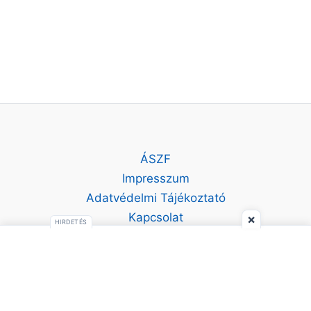
ÁSZF
Impresszum
Adatvédelmi Tájékoztató
Kapcsolat
×
HIRDETÉS
Szeretsz kvízezni? Jelöld a Kvíznekedet kedvenc Google-