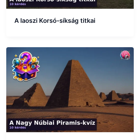
A laoszi Korsó-síkság titkai