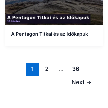
A Pentagon Titkai és az Időkapuk
1
2
…
36
Next
→