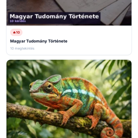
🔥
10
Magyar Tudomány Története
10 megtekintés