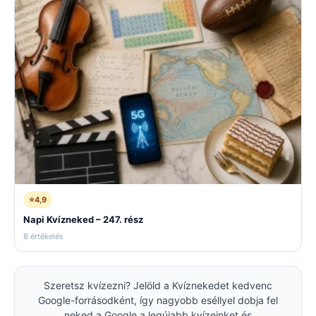
⭐
4,9
Napi Kvízneked – 247. rész
8 értékelés
Szeretsz kvízezni? Jelöld a Kvíznekedet kedvenc
Google-forrásodként, így nagyobb eséllyel dobja fel
neked a Google a legújabb kvízeinket és