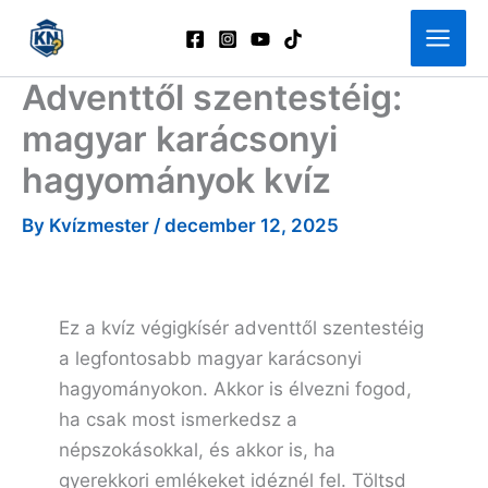
Skip
to
content
Adventtől szentestéig:
magyar karácsonyi
hagyományok kvíz
By
Kvízmester
/
december 12, 2025
Ez a kvíz végigkísér adventtől szentestéig
a legfontosabb magyar karácsonyi
hagyományokon. Akkor is élvezni fogod,
ha csak most ismerkedsz a
népszokásokkal, és akkor is, ha
gyerekkori emlékeket idéznél fel. Töltsd