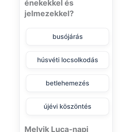
énekekkel és
jelmezekkel?
busójárás
húsvéti locsolkodás
betlehemezés
újévi köszöntés
Melyik Luca-napi