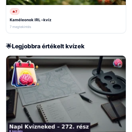
🔥
7
Kaméleonok IRL –kvíz
7 megtekintés
🌟
Legjobbra értékelt kvízek