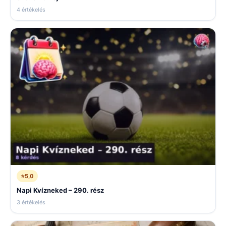
4 értékelés
⭐
5,0
Napi Kvízneked – 290. rész
3 értékelés