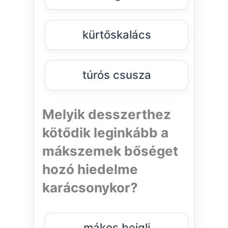
kürtőskalács
túrós csusza
Melyik desszerthez
kötődik leginkább a
mákszemek bőséget
hozó hiedelme
karácsonykor?
mákos bejgli