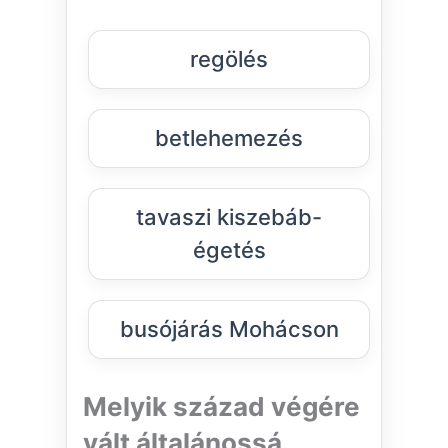
regölés
betlehemezés
tavaszi kiszebáb-
égetés
busójárás Mohácson
Melyik század végére
vált általánossá