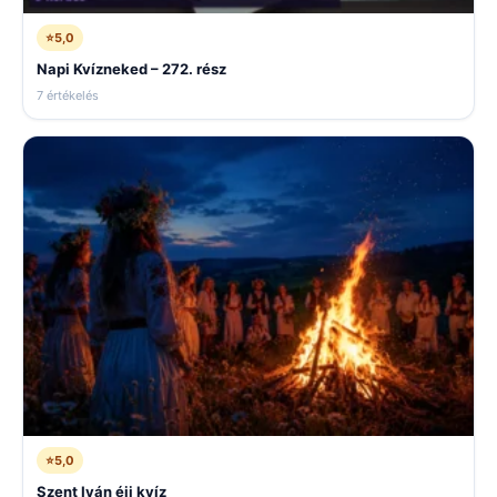
⭐
5,0
Napi Kvízneked – 272. rész
7 értékelés
⭐
5,0
Szent Iván éji kvíz