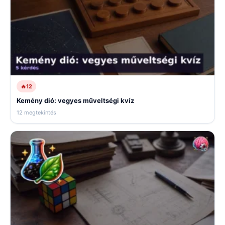
🔥
12
Kemény dió: vegyes műveltségi kvíz
12 megtekintés