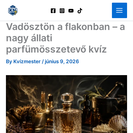
Skip
to
content
Vadösztön a flakonban – a
nagy állati
parfümösszetevő kvíz
By
Kvízmester
/
június 9, 2026