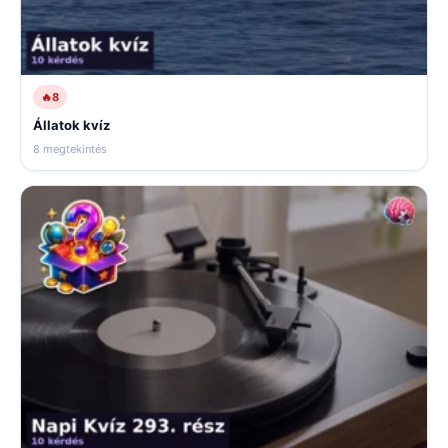
🔥
8
Állatok kvíz
8 megtekintés