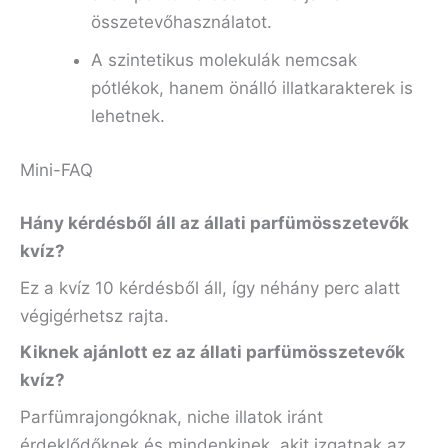
összetevőhasználatot.
A szintetikus molekulák nemcsak
pótlékok, hanem önálló illatkarakterek is
lehetnek.
Mini-FAQ
Hány kérdésből áll az állati parfümösszetevők
kvíz?
Ez a kvíz 10 kérdésből áll, így néhány perc alatt
végigérhetsz rajta.
Kiknek ajánlott ez az állati parfümösszetevők
kvíz?
Parfümrajongóknak, niche illatok iránt
érdeklődőknek és mindenkinek, akit izgatnak az