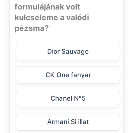
formulájának volt
kulcseleme a valódi
pézsma?
Dior Sauvage
CK One fanyar
Chanel N°5
Armani Si illat