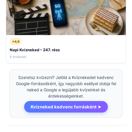
⭐
4,9
Napi Kvízneked – 247. rész
8 értékelés
Szeretsz kvízezni? Jelöld a Kvíznekedet kedvenc
Google-forrásodként, így nagyobb eséllyel dobja fel
neked a Google a legújabb kvízeinket és
érdekességeinket.
Kvízneked kedvenc forrásként ➤