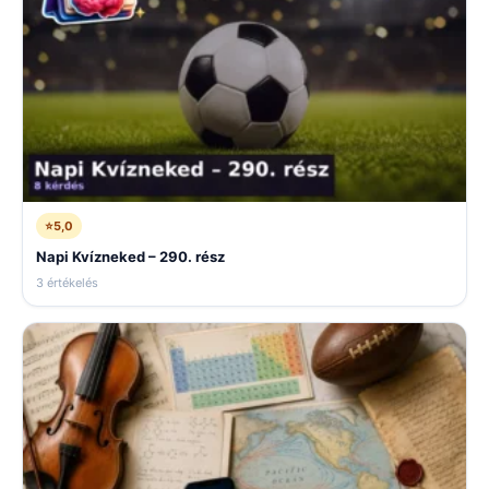
⭐
5,0
Napi Kvízneked – 290. rész
3 értékelés