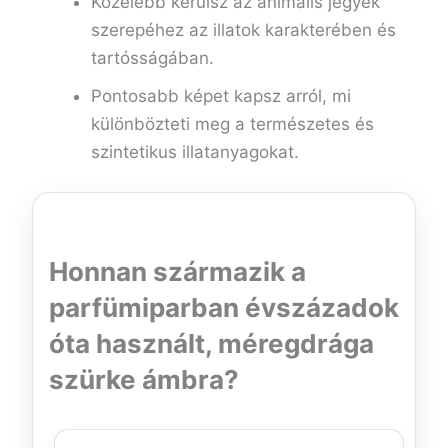
Közelebb kerülsz az animális jegyek
szerepéhez az illatok karakterében és
tartósságában.
Pontosabb képet kapsz arról, mi
különbözteti meg a természetes és
szintetikus illatanyagokat.
Honnan származik a
parfümiparban évszázadok
óta használt, méregdrága
szürke ámbra?