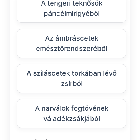
A tengeri teknősök
páncélmirigyéből
Az ámbráscetek
emésztőrendszeréből
A sziláscetek torkában lévő
zsírból
A narválok fogtövének
váladékzsákjából