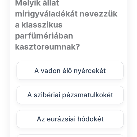
Melyik állat
mirigyváladékát nevezzük
a klasszikus
parfümériában
kasztoreumnak?
A vadon élő nyércekét
A szibériai pézsmatulkokét
Az eurázsiai hódokét