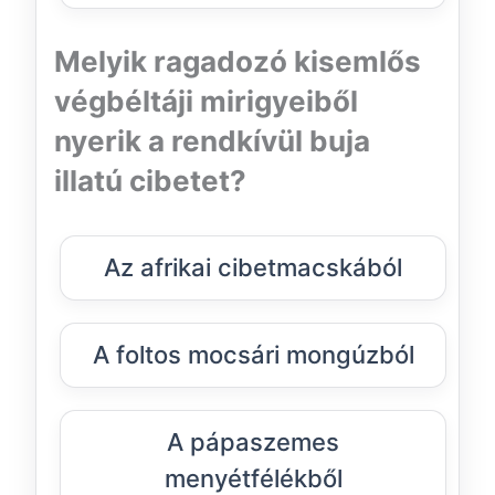
Melyik ragadozó kisemlős
végbéltáji mirigyeiből
nyerik a rendkívül buja
illatú cibetet?
Az afrikai cibetmacskából
A foltos mocsári mongúzból
A pápaszemes
menyétfélékből