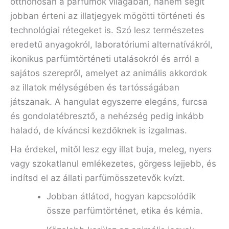
otthonosan a parfümök világában, hanem segít
jobban érteni az illatjegyek mögötti történeti és
technológiai rétegeket is. Szó lesz természetes
eredetű anyagokról, laboratóriumi alternatívákról,
ikonikus parfümtörténeti utalásokról és arról a
sajátos szerepről, amelyet az animális akkordok
az illatok mélységében és tartósságában
játszanak. A hangulat egyszerre elegáns, furcsa
és gondolatébresztő, a nehézség pedig inkább
haladó, de kíváncsi kezdőknek is izgalmas.
Ha érdekel, mitől lesz egy illat buja, meleg, nyers
vagy szokatlanul emlékezetes, görgess lejjebb, és
indítsd el az állati parfümösszetevők kvízt.
Jobban átlátod, hogyan kapcsolódik
össze parfümtörténet, etika és kémia.