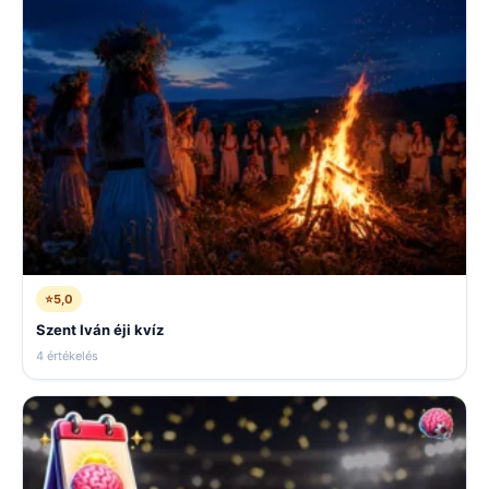
⭐
5,0
Szent Iván éji kvíz
4 értékelés