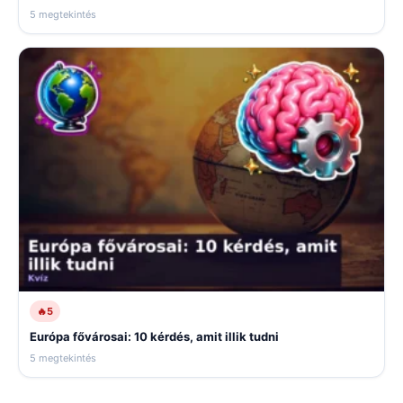
5 megtekintés
🔥
5
Európa fővárosai: 10 kérdés, amit illik tudni
5 megtekintés