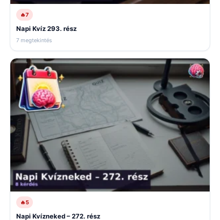
🔥
7
Napi Kvíz 293. rész
7 megtekintés
🔥
5
Napi Kvízneked – 272. rész