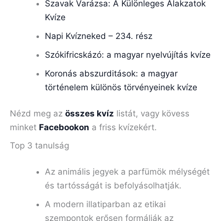
Szavak Varázsa: A Különleges Alakzatok
Kvíze
Napi Kvízneked – 234. rész
Szókifricskázó: a magyar nyelvújítás kvíze
Koronás abszurditások: a magyar
történelem különös törvényeinek kvíze
Nézd meg az
összes kvíz
listát, vagy kövess
minket
Facebookon
a friss kvízekért.
Top 3 tanulság
Az animális jegyek a parfümök mélységét
és tartósságát is befolyásolhatják.
A modern illatiparban az etikai
szempontok erősen formálják az