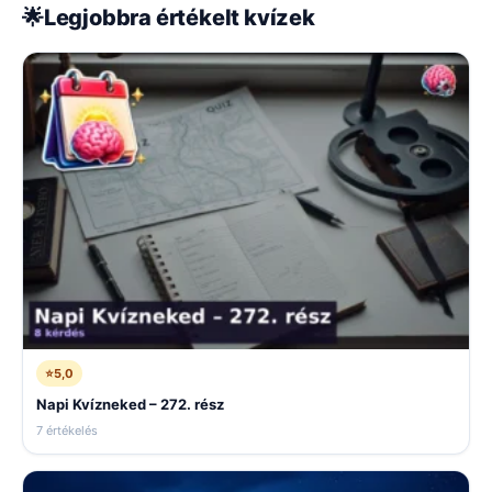
🌟
Legjobbra értékelt kvízek
⭐
5,0
Napi Kvízneked – 272. rész
7 értékelés