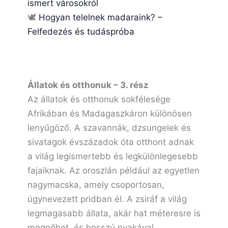
ismert városokról
🕊️
Hogyan telelnek madaraink? –
Felfedezés és tudáspróba
Állatok és otthonuk – 3. rész
Az állatok és otthonuk sokfélesége
Afrikában és Madagaszkáron különösen
lenyűgöző. A szavannák, dzsungelek és
sivatagok évszázadok óta otthont adnak
a világ legismertebb és legkülönlegesebb
fajaiknak. Az oroszlán például az egyetlen
nagymacska, amely csoportosan,
úgynevezett pridban él. A zsiráf a világ
legmagasabb állata, akár hat méteresre is
megnőhet, és hosszú nyakával