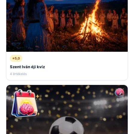
⭐
5,0
Szent Iván éji kvíz
4 értékelés