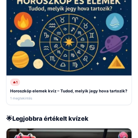
🔥
1
Horoszkóp elemek kvíz – Tudod, melyik jegy hova tartozik?
1 megtekintés
🌟
Legjobbra értékelt kvízek