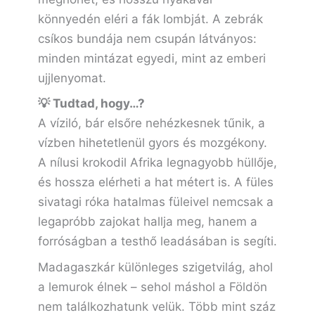
könnyedén eléri a fák lombját. A zebrák
csíkos bundája nem csupán látványos:
minden mintázat egyedi, mint az emberi
ujjlenyomat.
💡 Tudtad, hogy…?
A víziló, bár elsőre nehézkesnek tűnik, a
vízben hihetetlenül gyors és mozgékony.
A nílusi krokodil Afrika legnagyobb hüllője,
és hossza elérheti a hat métert is. A füles
sivatagi róka hatalmas füleivel nemcsak a
legapróbb zajokat hallja meg, hanem a
forróságban a testhő leadásában is segíti.
Madagaszkár különleges szigetvilág, ahol
a lemurok élnek – sehol máshol a Földön
nem találkozhatunk velük. Több mint száz