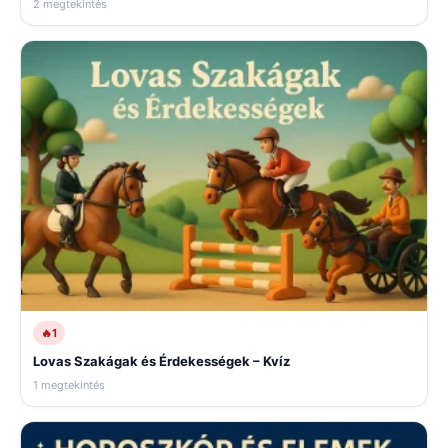
2 megtekintés
🔥
1
Lovas Szakágak és Érdekességek – Kvíz
1 megtekintés