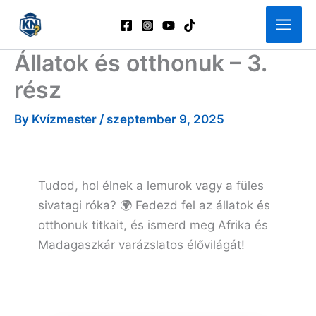
Skip
to
content
Állatok és otthonuk – 3.
rész
By
Kvízmester
/
szeptember 9, 2025
Tudod, hol élnek a lemurok vagy a füles
sivatagi róka? 🌍 Fedezd fel az állatok és
otthonuk titkait, és ismerd meg Afrika és
Madagaszkár varázslatos élővilágát!