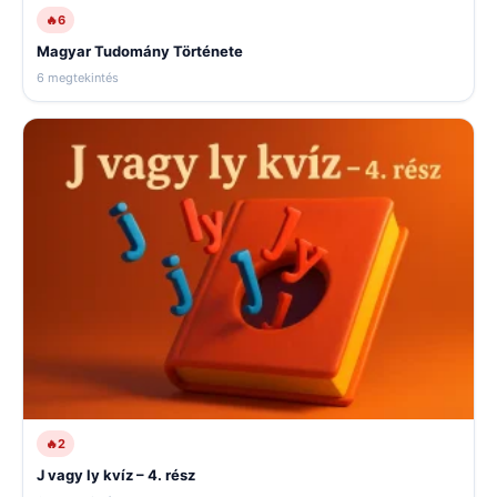
🔥
6
Magyar Tudomány Története
6 megtekintés
🔥
2
J vagy ly kvíz – 4. rész