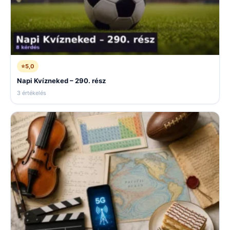
⭐
5,0
Napi Kvízneked – 290. rész
3 értékelés