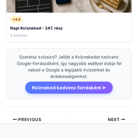
⭐
4,9
Napi Kvízneked – 247. rész
8 értékelés
Szeretsz kvízezni? Jelöld a Kvíznekedet kedvenc
Google-forrásodként, így nagyobb eséllyel dobja fel
neked a Google a legújabb kvízeinket és
érdekességeinket.
Kvízneked kedvenc forrásként ➤
PREVIOUS
NEXT