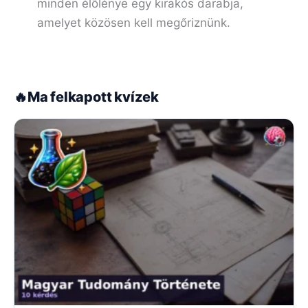
minden élőlénye egy kirakós darabja,
amelyet közösen kell megőriznünk.
🔥
Ma felkapott kvízek