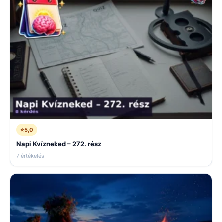
⭐
5,0
Napi Kvízneked – 272. rész
7 értékelés