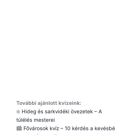
További ajánlott kvízeink:
❄️
Hideg és sarkvidéki övezetek – A
túlélés mesterei
🏙️
Fővárosok kvíz – 10 kérdés a kevésbé