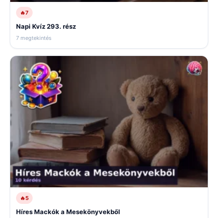
🔥
7
Napi Kvíz 293. rész
7 megtekintés
🔥
5
Híres Mackók a Mesekönyvekből