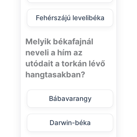
Fehérszájú levelibéka
Melyik békafajnál
neveli a hím az
utódait a torkán lévő
hangtasakban?
Bábavarangy
Darwin-béka