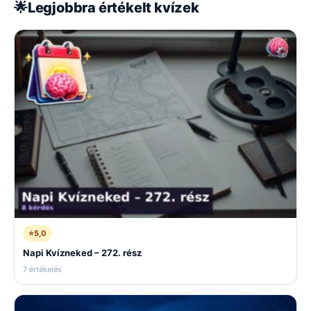
🌟
Legjobbra értékelt kvízek
⭐
5,0
Napi Kvízneked – 272. rész
7 értékelés