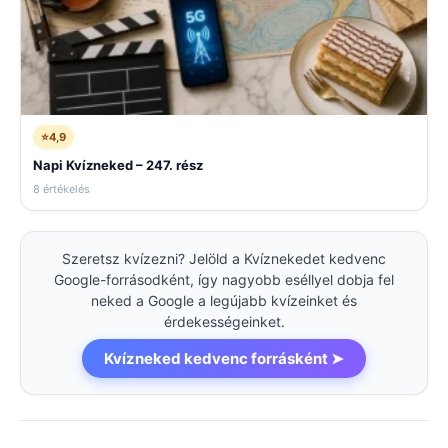
⭐
4,9
Napi Kvízneked – 247. rész
8 értékelés
Szeretsz kvízezni? Jelöld a Kvíznekedet kedvenc
Google-forrásodként, így nagyobb eséllyel dobja fel
neked a Google a legújabb kvízeinket és
érdekességeinket.
Kvízneked kedvenc forrásként ➤