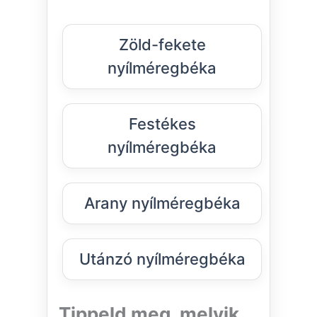
Zöld-fekete
nyílméregbéka
Festékes
nyílméregbéka
Arany nyílméregbéka
Utánzó nyílméregbéka
Tippeld meg, melyik