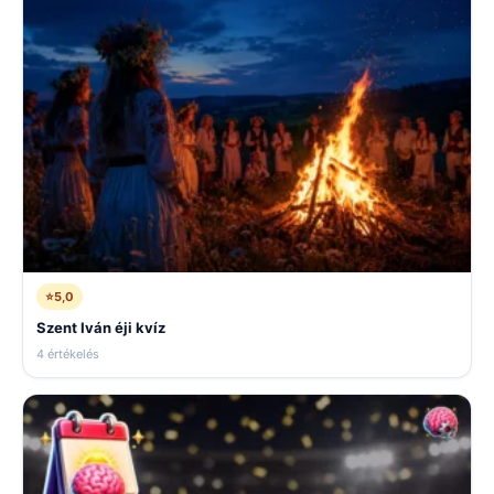
⭐
5,0
Szent Iván éji kvíz
4 értékelés