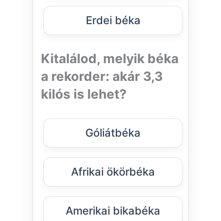
Erdei béka
Kitalálod, melyik béka
a rekorder: akár 3,3
kilós is lehet?
Góliátbéka
Afrikai ökörbéka
Amerikai bikabéka