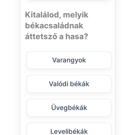
Kitalálod, melyik
békacsaládnak
áttetsző a hasa?
Varangyok
Valódi békák
Üvegbékák
Levelibékák