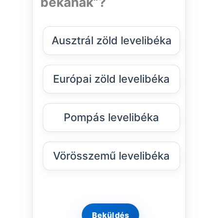
békának”?
Ausztrál zöld levelibéka
Európai zöld levelibéka
Pompás levelibéka
Vörösszemű levelibéka