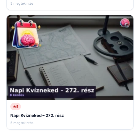
5 megtekintés
🔥
5
Napi Kvízneked – 272. rész
5 megtekintés