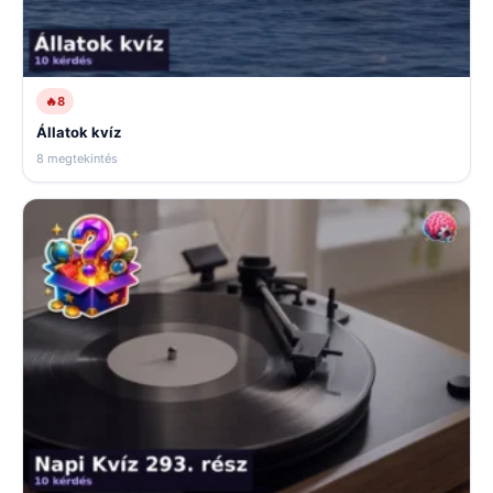
🔥
8
Állatok kvíz
8 megtekintés