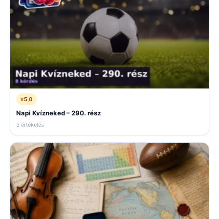
⭐
5,0
Napi Kvízneked – 290. rész
3 értékelés