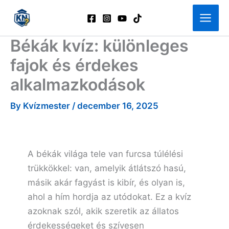
Skip
to
content
Békák kvíz: különleges
fajok és érdekes
alkalmazkodások
By
Kvízmester
/
december 16, 2025
A békák világa tele van furcsa túlélési
trükkökkel: van, amelyik átlátszó hasú,
másik akár fagyást is kibír, és olyan is,
ahol a hím hordja az utódokat. Ez a kvíz
azoknak szól, akik szeretik az állatos
érdekességeket és szívesen