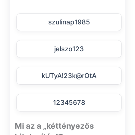
szulinap1985
jelszo123
kUTyA!23k@rOtA
12345678
Mi az a „kéttényezős