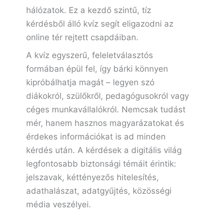
hálózatok. Ez a kezdő szintű, tíz
kérdésből álló kvíz segít eligazodni az
online tér rejtett csapdáiban.
A kvíz egyszerű, feleletválasztós
formában épül fel, így bárki könnyen
kipróbálhatja magát – legyen szó
diákokról, szülőkről, pedagógusokról vagy
céges munkavállalókról. Nemcsak tudást
mér, hanem hasznos magyarázatokat és
érdekes információkat is ad minden
kérdés után. A kérdések a digitális világ
legfontosabb biztonsági témáit érintik:
jelszavak, kéttényezős hitelesítés,
adathalászat, adatgyűjtés, közösségi
média veszélyei.