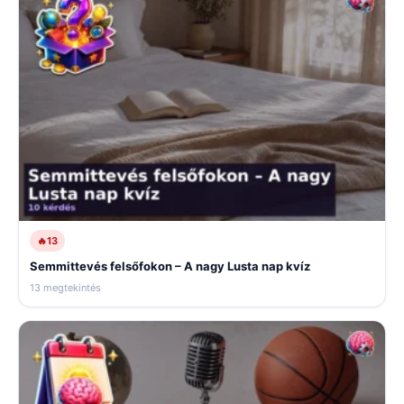
🔥
13
Semmittevés felsőfokon – A nagy Lusta nap kvíz
13 megtekintés