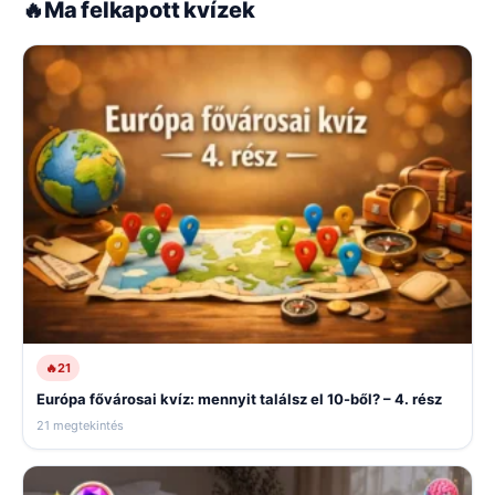
🔥
Ma felkapott kvízek
🔥
21
Európa fővárosai kvíz: mennyit találsz el 10-ből? – 4. rész
21 megtekintés