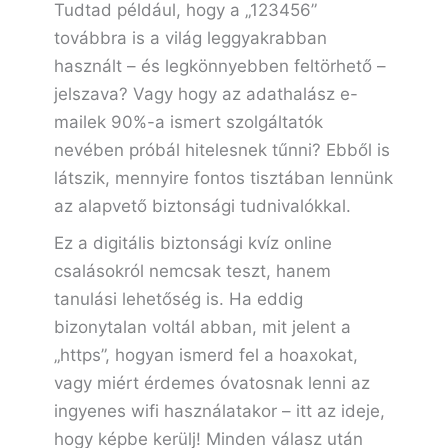
Tudtad például, hogy a „123456”
továbbra is a világ leggyakrabban
használt – és legkönnyebben feltörhető –
jelszava? Vagy hogy az adathalász e-
mailek 90%-a ismert szolgáltatók
nevében próbál hitelesnek tűnni? Ebből is
látszik, mennyire fontos tisztában lennünk
az alapvető biztonsági tudnivalókkal.
Ez a digitális biztonsági kvíz online
csalásokról nemcsak teszt, hanem
tanulási lehetőség is. Ha eddig
bizonytalan voltál abban, mit jelent a
„https”, hogyan ismerd fel a hoaxokat,
vagy miért érdemes óvatosnak lenni az
ingyenes wifi használatakor – itt az ideje,
hogy képbe kerülj! Minden válasz után