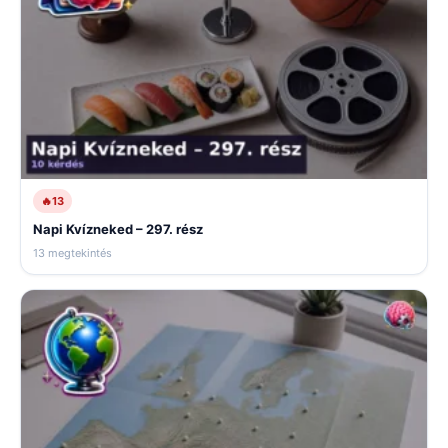
🔥
13
Napi Kvízneked – 297. rész
13 megtekintés