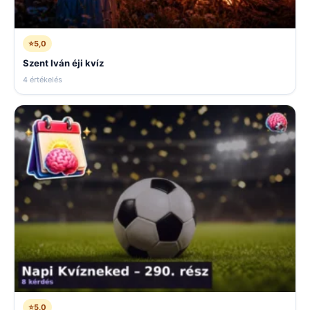
⭐
5,0
Szent Iván éji kvíz
4 értékelés
⭐
5,0