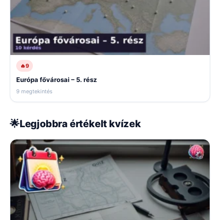
🔥
9
Európa fővárosai – 5. rész
9 megtekintés
🌟
Legjobbra értékelt kvízek