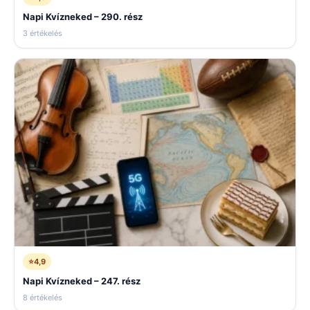
Napi Kvízneked – 290. rész
3 értékelés
⭐
4,9
Napi Kvízneked – 247. rész
8 értékelés