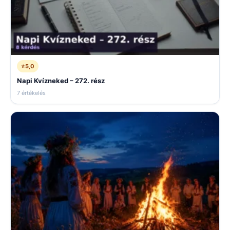
⭐
5,0
Napi Kvízneked – 272. rész
7 értékelés