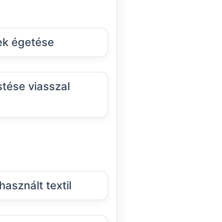
ek égetése
tése viasszal
asznált textil