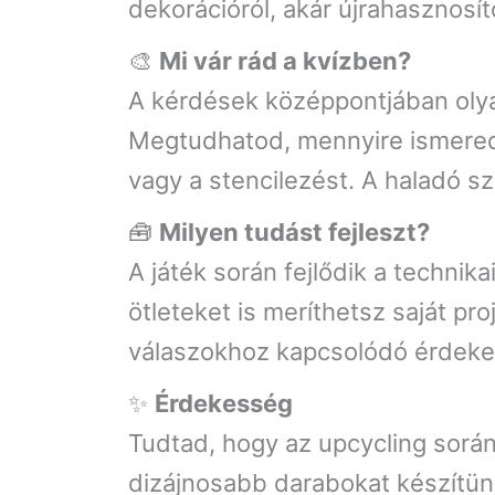
dekorációról, akár újrahasznosí
🎨
Mi vár rád a kvízben?
A kérdések középpontjában olya
Megtudhatod, mennyire ismered a
vagy a stencilezést. A haladó s
🧰
Milyen tudást fejleszt?
A játék során fejlődik a techni
ötleteket is meríthetsz saját pr
válaszokhoz kapcsolódó érdekes
✨
Érdekesség
Tudtad, hogy az upcycling sor
dizájnosabb darabokat készítünk