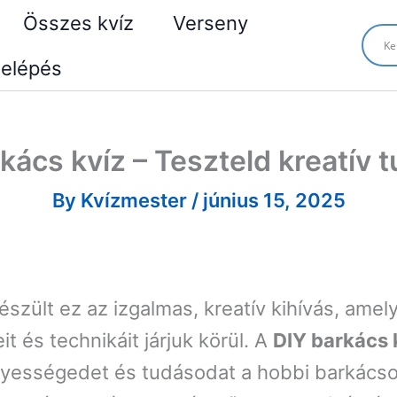
Összes kvíz
Verseny
elépés
kács kvíz – Teszteld kreatív 
By
Kvízmester
/
június 15, 2025
szült ez az izgalmas, kreatív kihívás, amel
t és technikáit járjuk körül. A
DIY barkács 
yességedet és tudásodat a hobbi barkácsolá