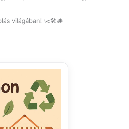
lás világában! ✂️🛠️🪵