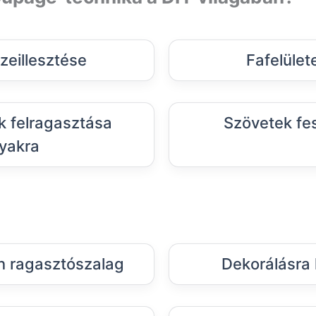
eillesztése
Fafelület
k felragasztása
Szövetek fes
yakra
 ragasztószalag
Dekorálásra h