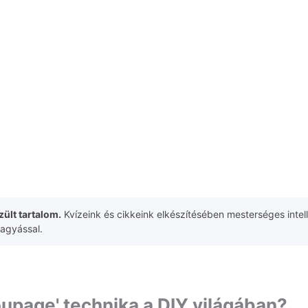
ült tartalom.
Kvízeink és cikkeink elkészítésében mesterséges intell
hagyással.
coupage' technika a DIY világában?