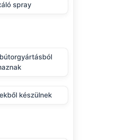
xáló spray
útorgyártásból
maznak
kből készülnek