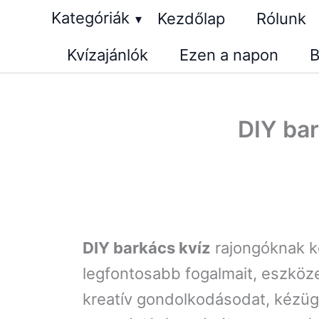
Skip
Kategóriák
Kezdőlap
Rólunk
▾
to
Kvízajánlók
Ezen a napon
B
content
DIY bar
DIY barkács kvíz
rajongóknak ké
legfontosabb fogalmait, eszközei
kreatív gondolkodásodat, kézüg