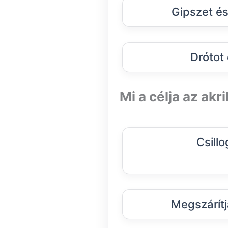
Gipszet és
Drótot
Mi a célja az akr
Csill
Megszárítj