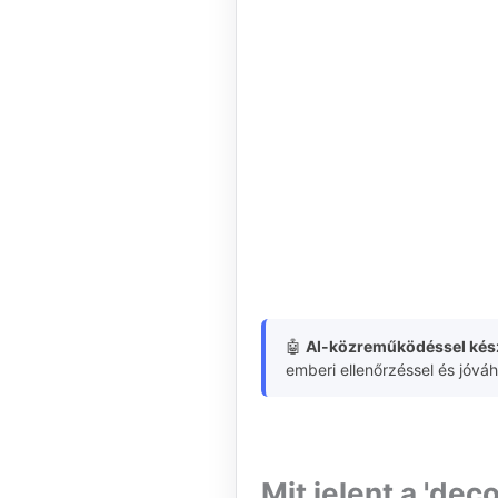
🤖
AI-közreműködéssel kész
emberi ellenőrzéssel és jóvá
Mit jelent a 'de