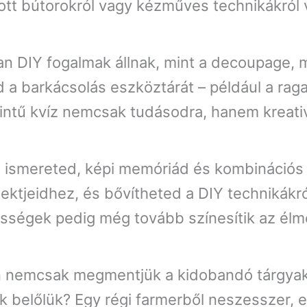
tott bútorokról vagy kézműves technikákról 
n DIY fogalmak állnak, mint a decoupage, 
 barkácsolás eszköztárát – például a ragasz
zintű kvíz nemcsak tudásodra, hanem kreativi
kai ismereted, képi memóriád és kombináció
ojektjeidhez, és bővítheted a DIY technikákr
ségek pedig még tovább színesítik az élm
án nemcsak megmentjük a kidobandó tárgya
 belőlük? Egy régi farmerből neszesszer, eg