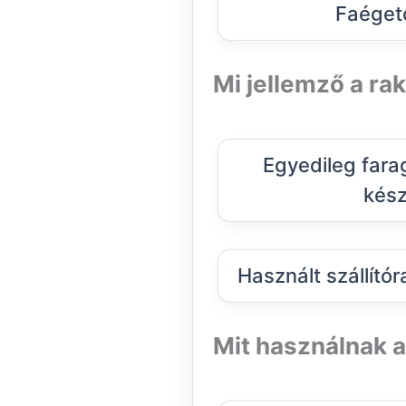
Faéget
Mi jellemző a ra
Egyedileg fara
kész
Használt szállítór
Mit használnak 