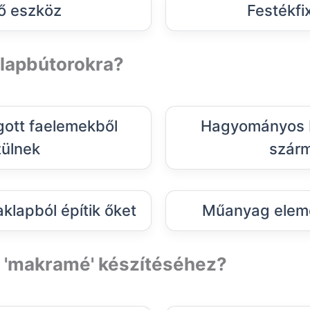
ő eszköz
Festékfi
klapbútorokra?
gott faelemekből
Hagyományos b
ülnek
szár
aklapból építik őket
Műanyag eleme
a 'makramé' készítéséhez?