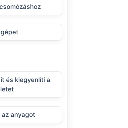
t csomózáshoz
ógépet
t és kiegyenlíti a
letet
i az anyagot