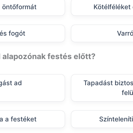
 öntőformát
Kötélféléke
 és fogót
Varr
il alapozónak festés előtt?
ogást ad
Tapadást biztosí
felü
a a festéket
Színtelenít