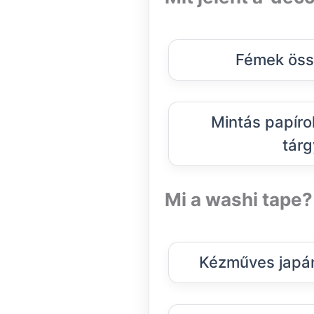
Fémek össz
Mintás papíro
tárg
Mi a washi tape?
Kézműves japán