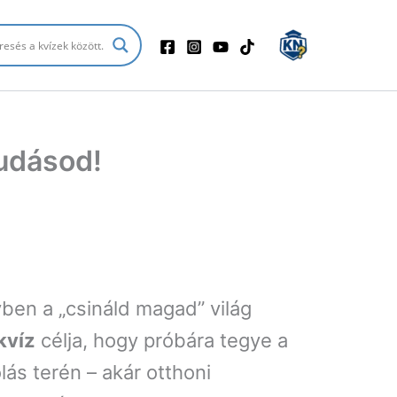
tudásod!
yben a „csináld magad” világ
kvíz
célja, hogy próbára tegye a
s terén – akár otthoni