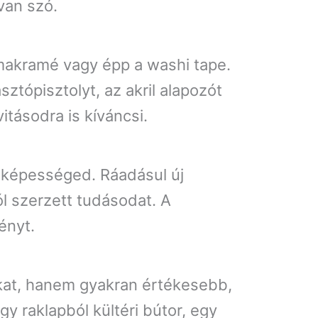
van szó.
makramé vagy épp a washi tape.
tópisztolyt, az akril alapozót
tásodra is kíváncsi.
s képességed. Ráadásul új
ól szerzett tudásodat. A
ényt.
kat, hanem gyakran értékesebb,
y raklapból kültéri bútor, egy