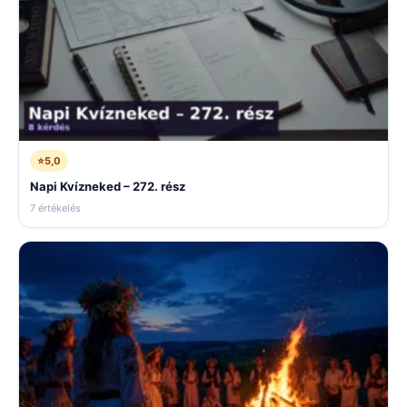
⭐
5,0
Napi Kvízneked – 272. rész
7 értékelés