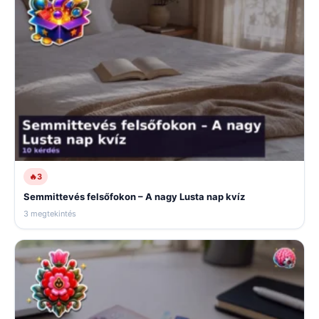
🔥
3
Semmittevés felsőfokon – A nagy Lusta nap kvíz
3 megtekintés