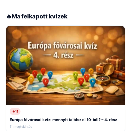
🔥
Ma felkapott kvízek
🔥
11
Európa fővárosai kvíz: mennyit találsz el 10-ből? – 4. rész
11 megtekintés