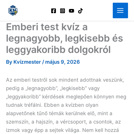
Skip
to
content
Emberi test kvíz a
legnagyobb, legkisebb és
leggyakoribb dolgokról
By
Kvízmester
/
május 9, 2026
Az emberi testről sok mindent adottnak veszünk,
pedig a „legnagyobb”, „legkisebb” vagy
„leggyakoribb” kérdések meglepően könnyen meg
tudnak tréfálni. Ebben a kvízben olyan
alapvetőnek tűnő témák kerülnek elő, mint a
szemszín, a hajszín, a vércsoport, a csontok, az
izmok vagy épp a sejtek világa. Nem kell hozzá