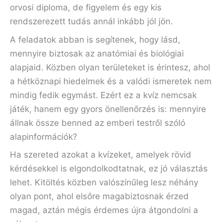
orvosi diploma, de figyelem és egy kis
rendszerezett tudás annál inkább jól jön.
A feladatok abban is segítenek, hogy lásd,
mennyire biztosak az anatómiai és biológiai
alapjaid. Közben olyan területeket is érintesz, ahol
a hétköznapi hiedelmek és a valódi ismeretek nem
mindig fedik egymást. Ezért ez a kvíz nemcsak
játék, hanem egy gyors önellenőrzés is: mennyire
állnak össze benned az emberi testről szóló
alapinformációk?
Ha szereted azokat a kvízeket, amelyek rövid
kérdésekkel is elgondolkodtatnak, ez jó választás
lehet. Kitöltés közben valószínűleg lesz néhány
olyan pont, ahol elsőre magabiztosnak érzed
magad, aztán mégis érdemes újra átgondolni a