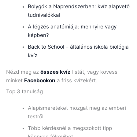
Bolygók a Naprendszerben: kvíz alapvető
tudnivalókkal
A légzés anatómiája: mennyire vagy
képben?
Back to School – általános iskola biológia
kvíz
Nézd meg az
összes kvíz
listát, vagy kövess
minket
Facebookon
a friss kvízekért.
Top 3 tanulság
Alapismereteket mozgat meg az emberi
testről.
Több kérdésnél a megszokott tipp
könnyen félrevihet.