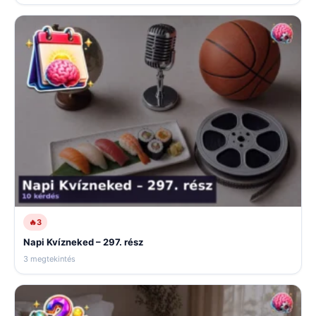
🔥
3
Napi Kvízneked – 297. rész
3 megtekintés