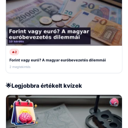
🔥
2
Forint vagy euró? A magyar euróbevezetés dilemmái
2 megtekintés
🌟
Legjobbra értékelt kvízek