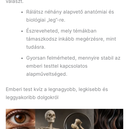
választ.
Rálátsz néhány alapvető anatómiai és
biológiai „leg”-re.
Észreveheted, mely témákban
támaszkodsz inkább megérzésre, mint
tudásra.
Gyorsan felmérheted, mennyire stabil az
emberi testtel kapcsolatos
alapműveltséged.
Emberi test kvíz a legnagyobb, legkisebb és
leggyakoribb dolgokról