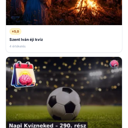
⭐
5,0
Szent Iván éji kvíz
4 értékelés