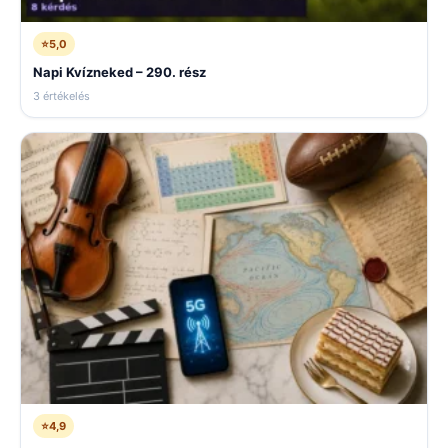
⭐
5,0
Napi Kvízneked – 290. rész
3 értékelés
⭐
4,9