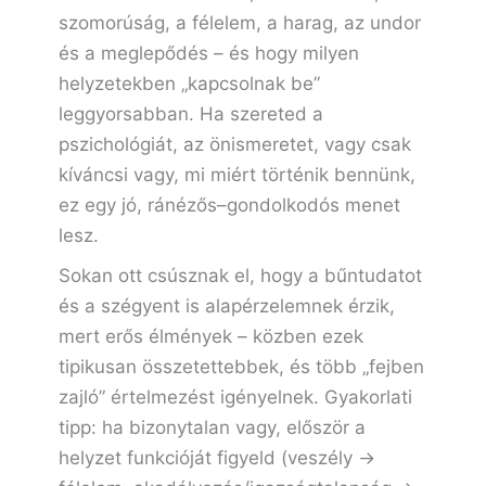
szomorúság, a félelem, a harag, az undor
és a meglepődés – és hogy milyen
helyzetekben „kapcsolnak be”
leggyorsabban. Ha szereted a
pszichológiát, az önismeretet, vagy csak
kíváncsi vagy, mi miért történik bennünk,
ez egy jó, ránézős–gondolkodós menet
lesz.
Sokan ott csúsznak el, hogy a bűntudatot
és a szégyent is alapérzelemnek érzik,
mert erős élmények – közben ezek
tipikusan összetettebbek, és több „fejben
zajló” értelmezést igényelnek. Gyakorlati
tipp: ha bizonytalan vagy, először a
helyzet funkcióját figyeld (veszély →