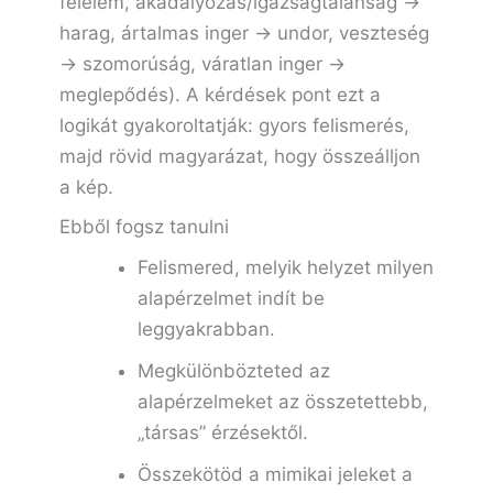
félelem, akadályozás/igazságtalanság →
harag, ártalmas inger → undor, veszteség
→ szomorúság, váratlan inger →
meglepődés). A kérdések pont ezt a
logikát gyakoroltatják: gyors felismerés,
majd rövid magyarázat, hogy összeálljon
a kép.
Ebből fogsz tanulni
Felismered, melyik helyzet milyen
alapérzelmet indít be
leggyakrabban.
Megkülönbözteted az
alapérzelmeket az összetettebb,
„társas” érzésektől.
Összekötöd a mimikai jeleket a