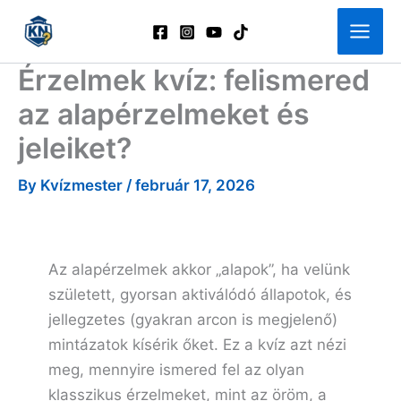
Skip
to
content
Érzelmek kvíz: felismered
az alapérzelmeket és
jeleiket?
By
Kvízmester
/
február 17, 2026
Az alapérzelmek akkor „alapok”, ha velünk
született, gyorsan aktiválódó állapotok, és
jellegzetes (gyakran arcon is megjelenő)
mintázatok kísérik őket. Ez a kvíz azt nézi
meg, mennyire ismered fel az olyan
klasszikus érzelmeket, mint az öröm, a