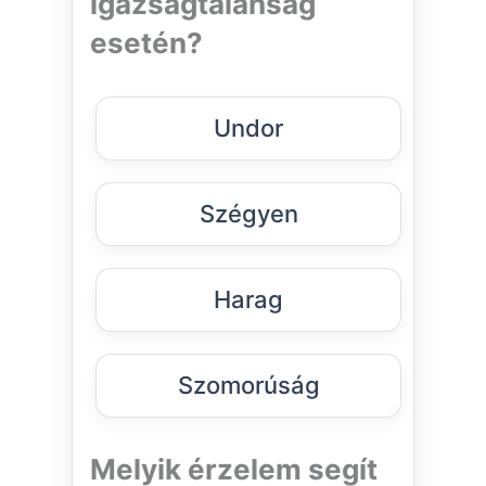
igazságtalanság
esetén?
Undor
Szégyen
Harag
Szomorúság
Melyik érzelem segít