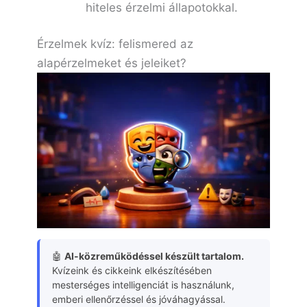
hiteles érzelmi állapotokkal.
Érzelmek kvíz: felismered az
alapérzelmeket és jeleiket?
🤖
AI-közreműködéssel készült tartalom.
Kvízeink és cikkeink elkészítésében
mesterséges intelligenciát is használunk,
emberi ellenőrzéssel és jóváhagyással.