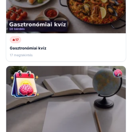
🔥
17
Gasztronómiai kvíz
17 megtekintés