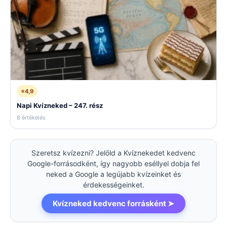
⭐
4,9
Napi Kvízneked – 247. rész
8 értékelés
Szeretsz kvízezni? Jelöld a Kvíznekedet kedvenc
Google-forrásodként, így nagyobb eséllyel dobja fel
neked a Google a legújabb kvízeinket és
érdekességeinket.
Kvízneked kedvenc forrásként ➤