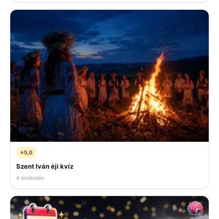
⭐
5,0
Szent Iván éji kvíz
4 értékelés