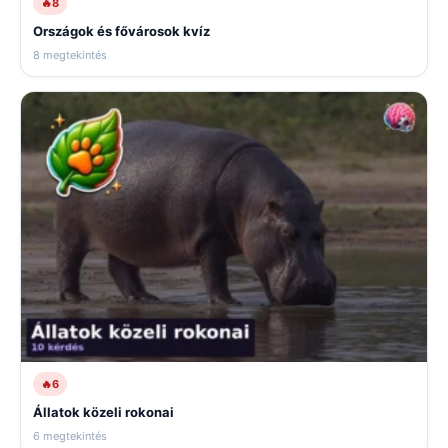
🔥
8
Országok és fővárosok kvíz
8 megtekintés
🔥
6
Állatok közeli rokonai
6 megtekintés