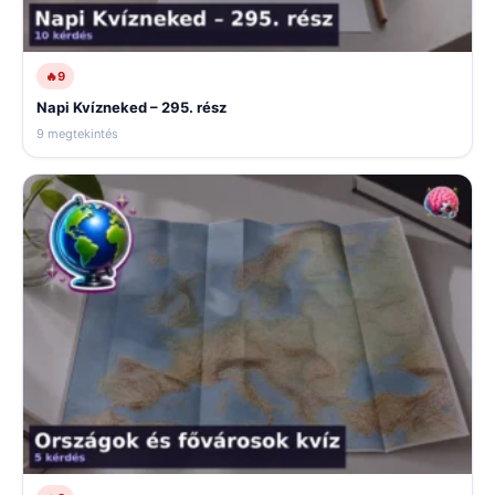
🔥
9
Napi Kvízneked – 295. rész
9 megtekintés