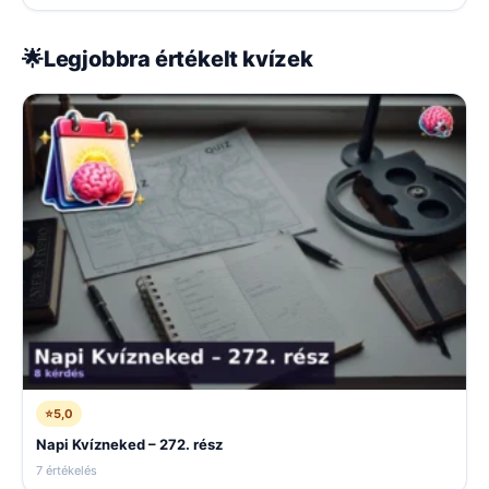
🌟
Legjobbra értékelt kvízek
⭐
5,0
Napi Kvízneked – 272. rész
7 értékelés