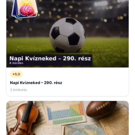
⭐
5,0
Napi Kvízneked – 290. rész
3 értékelés