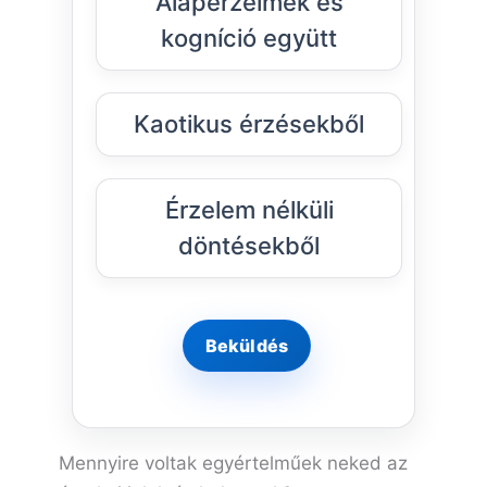
Alapérzelmek és
kogníció együtt
Kaotikus érzésekből
Érzelem nélküli
döntésekből
Mennyire voltak egyértelműek neked az