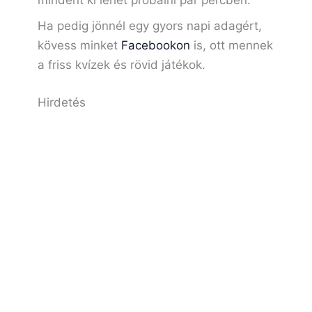
mindent ki lehet próbálni pár percben.
Ha pedig jönnél egy gyors napi adagért,
kövess minket
Facebookon
is, ott mennek
a friss kvízek és rövid játékok.
Hirdetés