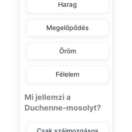
Harag
Megelőpődés
Öröm
Félelem
Mi jellemzi a
Duchenne-mosolyt?
Csak szájmozgásos