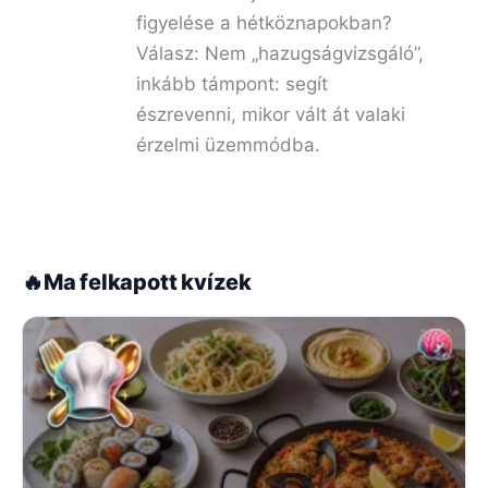
figyelése a hétköznapokban?
Válasz: Nem „hazugságvizsgáló”,
inkább támpont: segít
észrevenni, mikor vált át valaki
érzelmi üzemmódba.
🔥
Ma felkapott kvízek