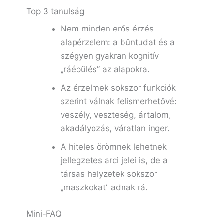
Top 3 tanulság
Nem minden erős érzés
alapérzelem: a bűntudat és a
szégyen gyakran kognitív
„ráépülés” az alapokra.
Az érzelmek sokszor funkciók
szerint válnak felismerhetővé:
veszély, veszteség, ártalom,
akadályozás, váratlan inger.
A hiteles örömnek lehetnek
jellegzetes arci jelei is, de a
társas helyzetek sokszor
„maszkokat” adnak rá.
Mini-FAQ