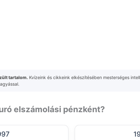
ült tartalom.
Kvízeink és cikkeink elkészítésében mesterséges intell
hagyással.
euró elszámolási pénzként?
997
1