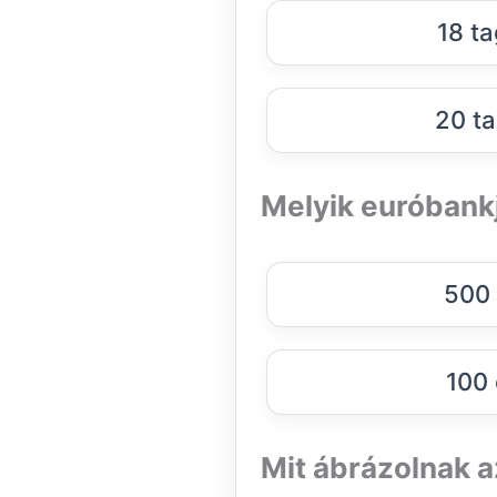
18 t
20 ta
Melyik euróbank
500 
100 
Mit ábrázolnak 