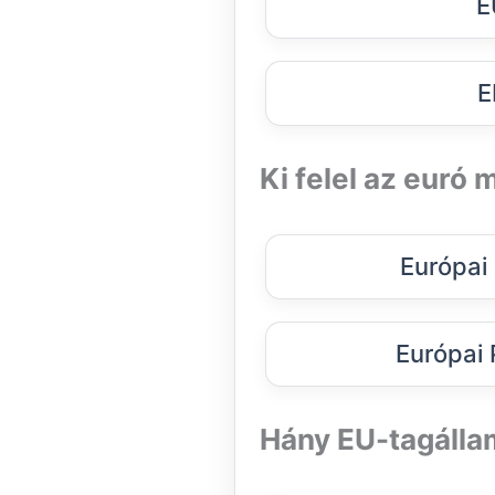
E
E
Ki felel az euró 
Európai
Európai 
Hány EU-tagálla