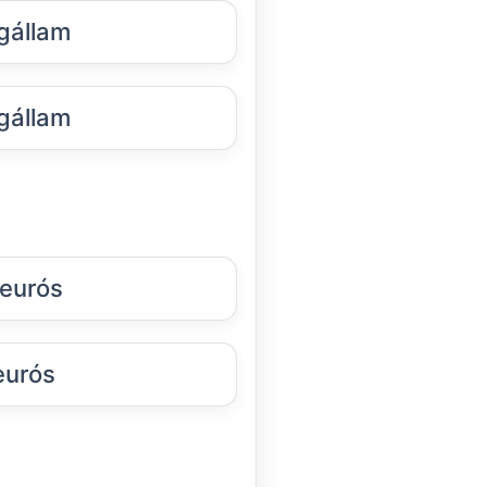
gállam
gállam
eurós
eurós