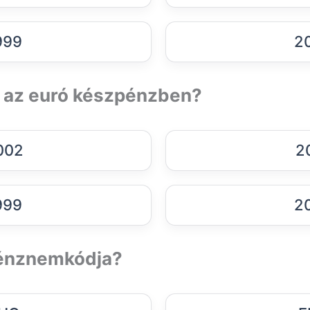
999
2
g az euró készpénzben?
002
2
999
2
pénznemkódja?