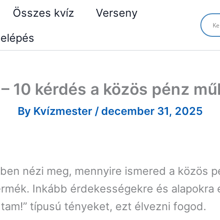
Összes kvíz
Verseny
elépés
 – 10 kérdés a közös pénz m
By
Kvízmester
/
december 31, 2025
ben nézi meg, mennyire ismered a közös p
rmék. Inkább érdekességekre és alapokra é
tam!” típusú tényeket, ezt élvezni fogod.