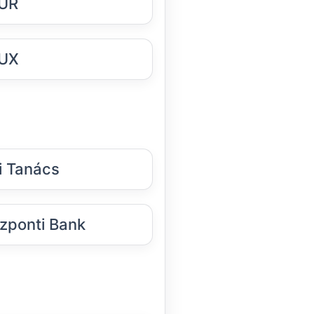
UR
UX
i Tanács
zponti Bank