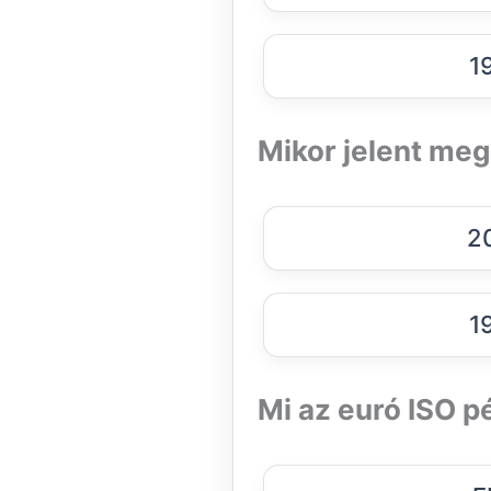
1
Mikor jelent me
2
1
Mi az euró ISO 