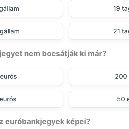
agállam
19 ta
gállam
21 ta
jegyet nem bocsátják ki már?
eurós
200 
eurós
50 
az euróbankjegyek képei?