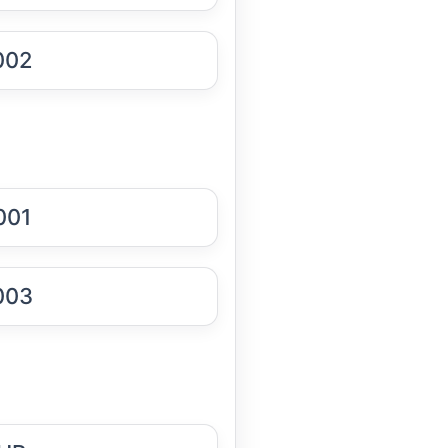
002
001
003