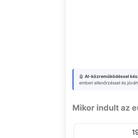
🤖
AI-közreműködéssel kész
emberi ellenőrzéssel és jóvá
Mikor indult az 
1