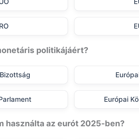
UO
E
RO
E
monetáris politikájáért?
 Bizottság
Európa
Parlament
Európai Kö
m használta az eurót 2025-ben?