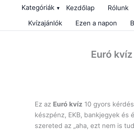
Skip
Kategóriák
Kezdőlap
Rólunk
▾
to
Kvízajánlók
Ezen a napon
B
content
Euró kvíz
Ez az
Euró kvíz
10 gyors kérdés
készpénz, EKB, bankjegyek és é
szereted az „aha, ezt nem is tud