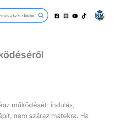
űködéséről
énz működését: indulás,
pít, nem száraz matekra. Ha