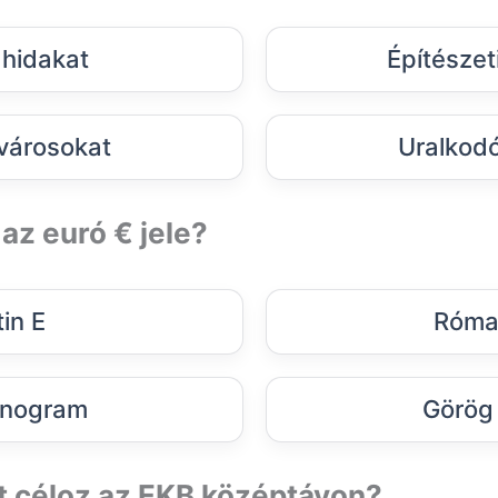
 hidakat
Építészeti
városokat
Uralkodó
az euró € jele?
tin E
Róma
nogram
Görög 
t céloz az EKB középtávon?