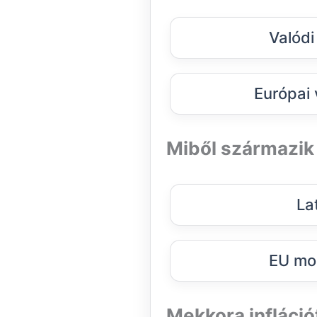
Valódi
Európai 
Miből származik 
La
EU mo
Mekkora infláció