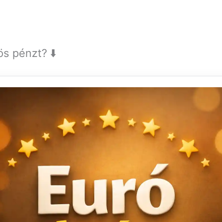
s pénzt? ⬇️