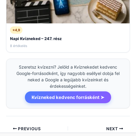
⭐
4,9
Napi Kvízneked – 247. rész
8 értékelés
Szeretsz kvízezni? Jelöld a Kvíznekedet kedvenc
Google-forrásodként, így nagyobb eséllyel dobja fel
neked a Google a legújabb kvízeinket és
érdekességeinket.
Kvízneked kedvenc forrásként ➤
PREVIOUS
NEXT