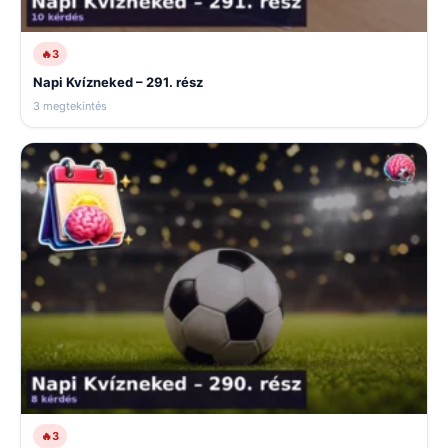
🔥
3
Napi Kvízneked – 291. rész
3 megtekintés
🔥
3