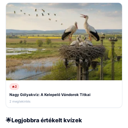
🔥
2
Nagy Gólyakvíz: A Kelepelő Vándorok Titkai
2 megtekintés
🌟
Legjobbra értékelt kvízek