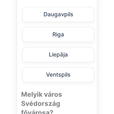
Daugavpils
Riga
Liepāja
Ventspils
Melyik város
Svédország
fővárosa?