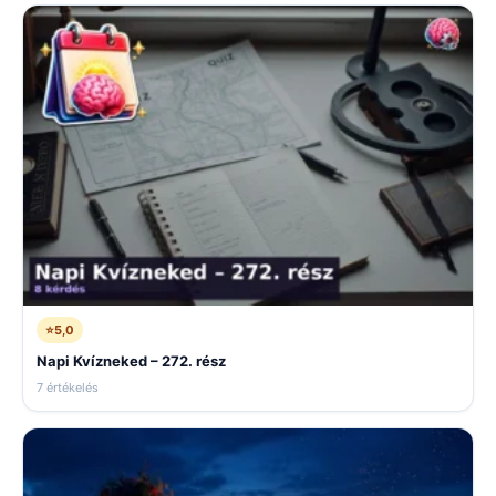
⭐
5,0
Napi Kvízneked – 272. rész
7 értékelés