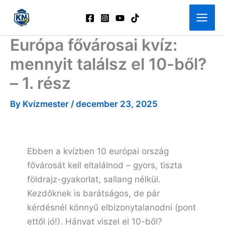
Skip
to
content
Európa fővárosai kvíz:
mennyit találsz el 10-ből?
– 1. rész
By
Kvízmester
/
december 23, 2025
Ebben a kvízben 10 európai ország
fővárosát kell eltalálnod – gyors, tiszta
földrajz-gyakorlat, sallang nélkül.
Kezdőknek is barátságos, de pár
kérdésnél könnyű elbizonytalanodni (pont
ettől jó!). Hányat viszel el 10-ből?