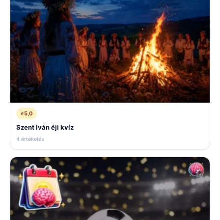
⭐
5,0
Szent Iván éji kvíz
4 értékelés