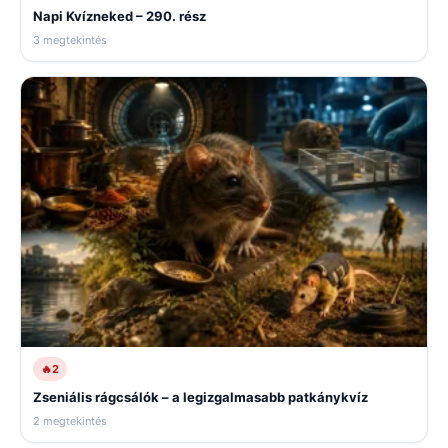
Napi Kvízneked – 290. rész
3 megtekintés
🔥
2
Zseniális rágcsálók – a legizgalmasabb patkánykvíz
2 megtekintés