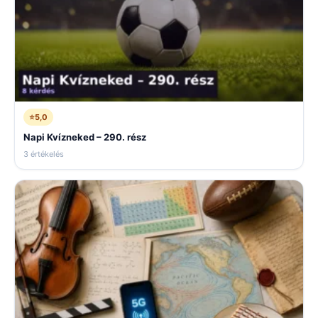
⭐
5,0
Napi Kvízneked – 290. rész
3 értékelés