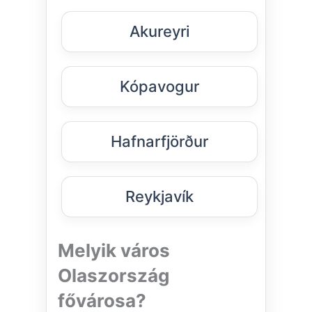
Akureyri
Kópavogur
Hafnarfjörður
Reykjavík
Melyik város
Olaszország
fővárosa?