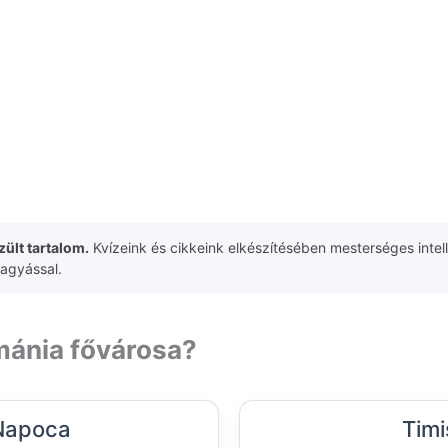
ült tartalom.
Kvízeink és cikkeink elkészítésében mesterséges intell
hagyással.
mánia fővárosa?
Napoca
Timi