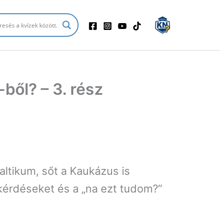
-ből? – 3. rész
Baltikum, sőt a Kaukázus is
-kérdéseket és a „na ezt tudom?”