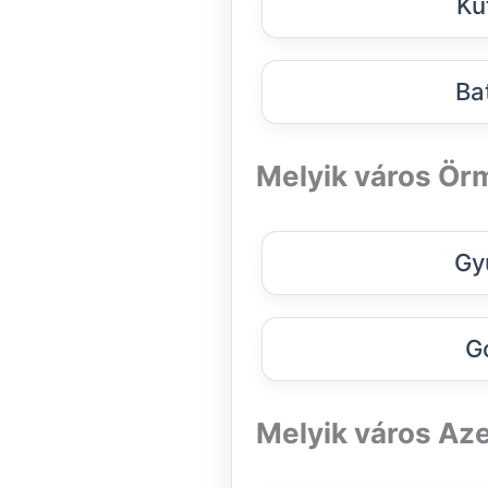
Ku
Ba
Melyik város Ör
Gy
G
Melyik város Az