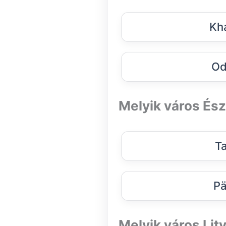
Kha
Od
Melyik város És
Ta
Pä
Melyik város Lit