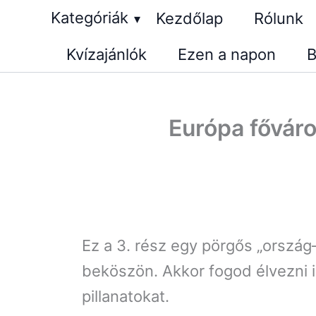
Skip
Kategóriák
Kezdőlap
Rólunk
▾
to
Kvízajánlók
Ezen a napon
B
content
Európa főváros
Ez a 3. rész egy pörgős „ország–
beköszön. Akkor fogod élvezni i
pillanatokat.