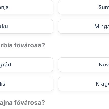
nja
Sum
aku
Minga
rbia fővárosa?
grád
Nov
iš
Krag
ajna fővárosa?