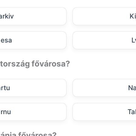
rkiv
Ki
esa
L
ztország fővárosa?
rtu
Na
rnu
Tal
vánia fővárosa?