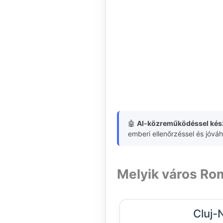
🤖
AI-közreműködéssel kész
emberi ellenőrzéssel és jóvá
Melyik város Ro
Cluj-