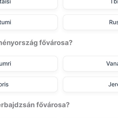
taisi
Tbi
tumi
Rus
ményország fővárosa?
umri
Van
oris
Jer
erbajdzsán fővárosa?