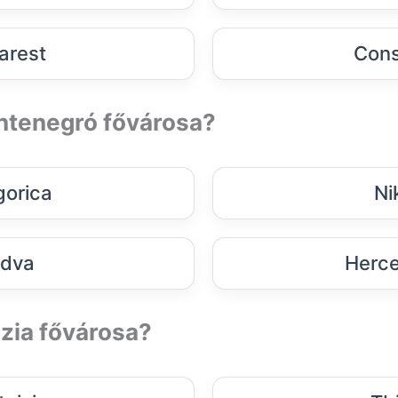
arest
Cons
ntenegró fővárosa?
orica
Ni
dva
Herce
zia fővárosa?