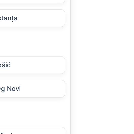
tanța
kšić
g Novi