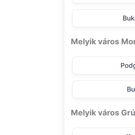
Buk
Melyik város Mo
Podg
Bu
Melyik város Grú