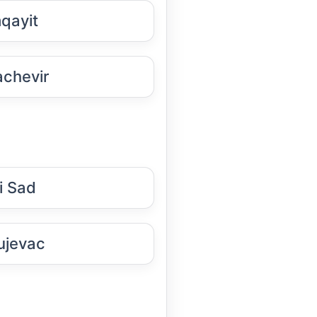
qayit
chevir
i Sad
ujevac