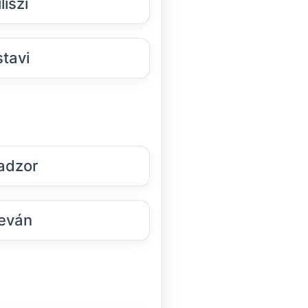
liszi
tavi
adzor
eván