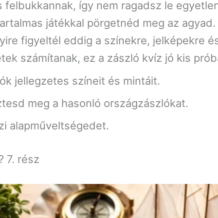
 felbukkannak, így nem ragadsz le egyetlen 
 tartalmas játékkal pörgetnéd meg az agyad
ire figyeltél eddig a színekre, jelképekre é
tek számítanak, ez a zászló kvíz jó kis prób
 jellegzetes színeit és mintáit.
tesd meg a hasonló országzászlókat.
jzi alapműveltségedet.
 7. rész