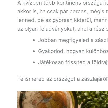
A kvízben több kontinens országai is
akkor is, ha csak pár perces, mégis
lenned, de az gyorsan kiderül, menny
az olyan feladványokat, ahol a részle
Jobban megfigyeled a zászlók
Gyakorlod, hogyan különböz
Játékosan frissíted a földra
Felismered az országot a zászlajáról?