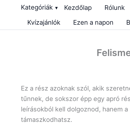
Skip
Kategóriák
Kezdőlap
Rólunk
▾
to
Kvízajánlók
Ezen a napon
B
content
Felisme
Ez a rész azoknak szól, akik szeretn
tűnnek, de sokszor épp egy apró rés
leírásokból kell dolgoznod, hanem a 
támaszkodhatsz.