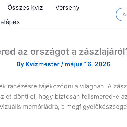
Összes kvíz
Verseny
elépés
red az országot a zászlajáról?
By
Kvízmester
/
május 16, 2026
ek ránézésre tájékozódni a világban. A zász
zlet dönti el, hogy biztosan felismered-e a
vizuális memóriádra, a megfigyelőkészségedr