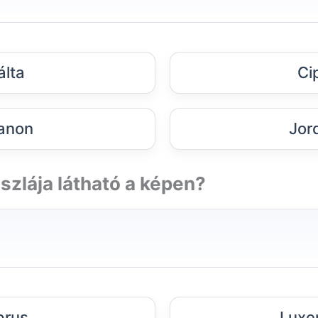
lta
Ci
anon
Jor
szlája látható a képen?
prus
Luxe