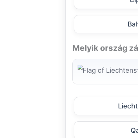
Bah
Melyik ország zá
Liech
Qa