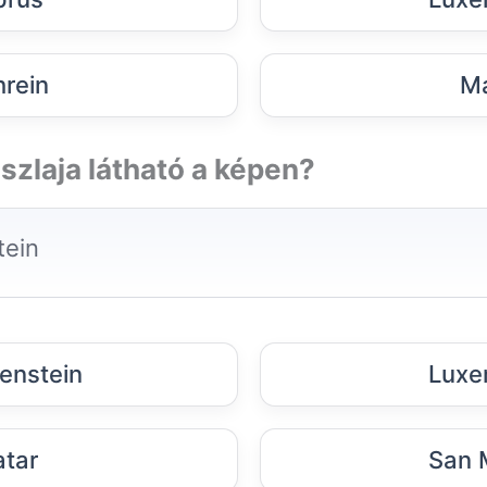
rein
Má
szlaja látható a képen?
tenstein
Luxe
tar
San 