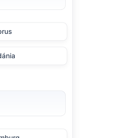
prus
dánia
mburg