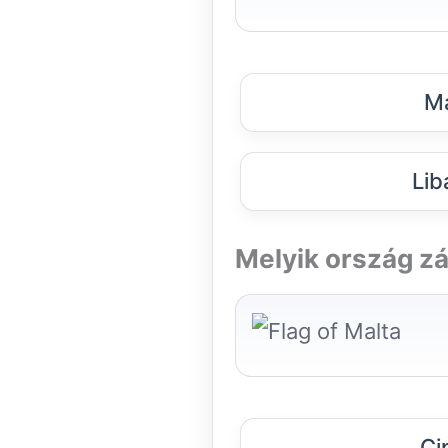
Má
Lib
Melyik ország zá
Ci