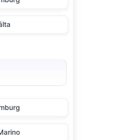
lta
mburg
Marino