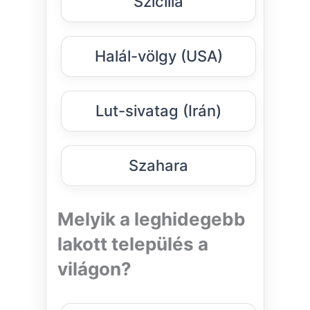
Szicília
Halál-völgy (USA)
Lut-sivatag (Irán)
Szahara
Melyik a leghidegebb
lakott település a
világon?