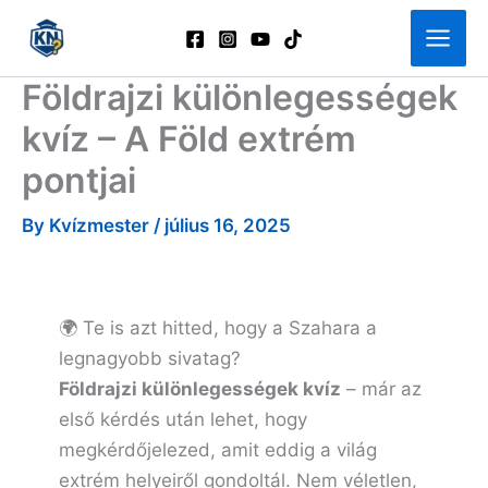
Skip
to
content
Földrajzi különlegességek
kvíz – A Föld extrém
pontjai
By
Kvízmester
/
július 16, 2025
🌍 Te is azt hitted, hogy a Szahara a
legnagyobb sivatag?
Földrajzi különlegességek kvíz
– már az
első kérdés után lehet, hogy
megkérdőjelezed, amit eddig a világ
extrém helyeiről gondoltál. Nem véletlen,