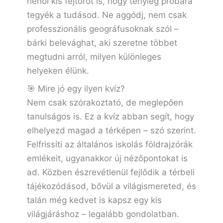
néhol kis fejtörőt is, hogy tényleg próbára
tegyék a tudásod. Ne aggódj, nem csak
professzionális geográfusoknak szól –
bárki belevághat, aki szeretne többet
megtudni arról, milyen különleges
helyeken élünk.
🎯 Mire jó egy ilyen kvíz?
Nem csak szórakoztató, de meglepően
tanulságos is. Ez a kvíz abban segít, hogy
elhelyezd magad a térképen – szó szerint.
Felfrissíti az általános iskolás földrajzórák
emlékeit, ugyanakkor új nézőpontokat is
ad. Közben észrevétlenül fejlődik a térbeli
tájékozódásod, bővül a világismereted, és
talán még kedvet is kapsz egy kis
világjáráshoz – legalább gondolatban.