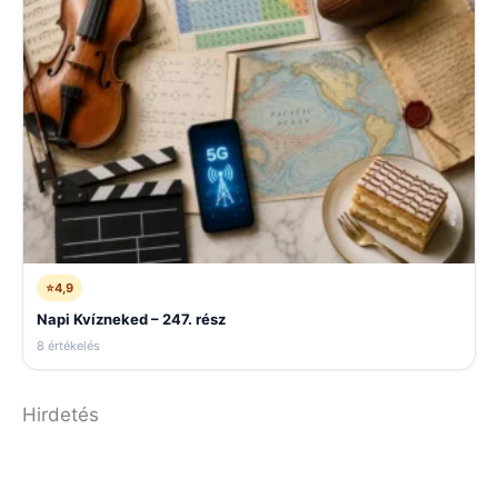
⭐
4,9
Napi Kvízneked – 247. rész
8 értékelés
Hirdetés