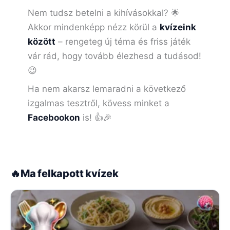
Nem tudsz betelni a kihívásokkal? 🌟
Akkor mindenképp nézz körül a
kvízeink
között
– rengeteg új téma és friss játék
vár rád, hogy tovább élezhesd a tudásod!
😉
Ha nem akarsz lemaradni a következő
izgalmas tesztről, kövess minket a
Facebookon
is! 👍🎉
🔥
Ma felkapott kvízek