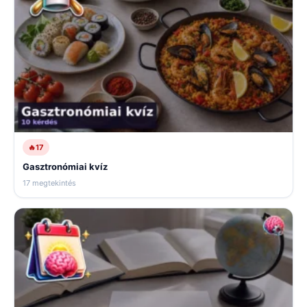
🔥
17
Gasztronómiai kvíz
17 megtekintés