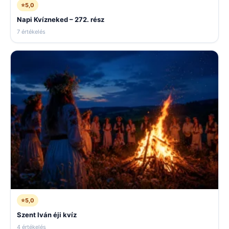
⭐
5,0
Napi Kvízneked – 272. rész
7 értékelés
⭐
5,0
Szent Iván éji kvíz
4 értékelés