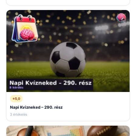
⭐
5,0
Napi Kvízneked – 290. rész
3 értékelés