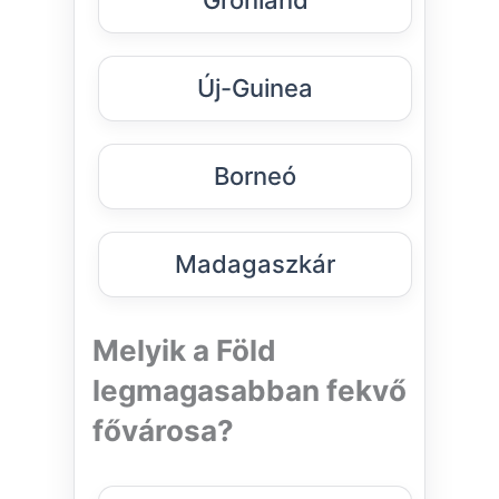
Grönland
Új-Guinea
Borneó
Madagaszkár
Melyik a Föld
legmagasabban fekvő
fővárosa?