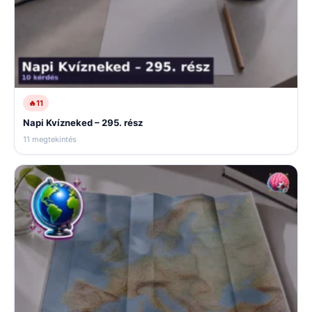
🔥
11
Napi Kvízneked – 295. rész
11 megtekintés