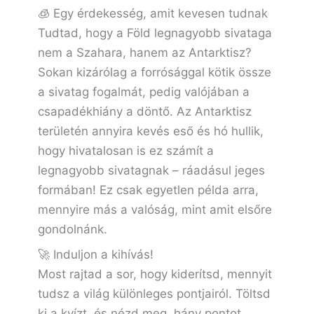
🧊 Egy érdekesség, amit kevesen tudnak
Tudtad, hogy a Föld legnagyobb sivataga
nem a Szahara, hanem az Antarktisz?
Sokan kizárólag a forrósággal kötik össze
a sivatag fogalmát, pedig valójában a
csapadékhiány a döntő. Az Antarktisz
területén annyira kevés eső és hó hullik,
hogy hivatalosan is ez számít a
legnagyobb sivatagnak – ráadásul jeges
formában! Ez csak egyetlen példa arra,
mennyire más a valóság, mint amit elsőre
gondolnánk.
🚀 Induljon a kihívás!
Most rajtad a sor, hogy kiderítsd, mennyit
tudsz a világ különleges pontjairól. Töltsd
ki a kvízt, és nézd meg, hány pontot