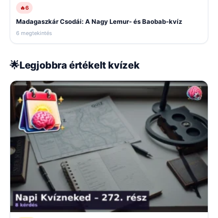
🔥
6
Madagaszkár Csodái: A Nagy Lemur- és Baobab-kvíz
6 megtekintés
🌟
Legjobbra értékelt kvízek