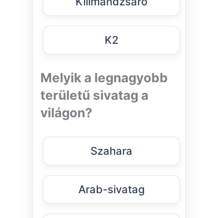
Kilimandzsáró
K2
Melyik a legnagyobb
területű sivatag a
világon?
Szahara
Arab-sivatag