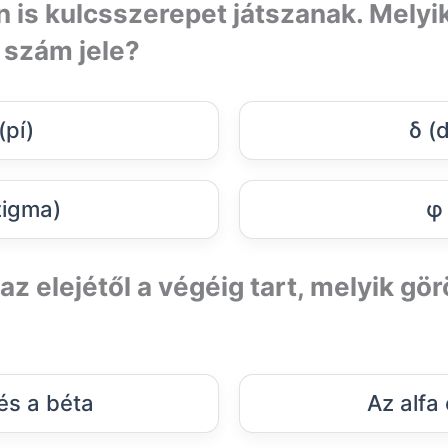
is kulcsszerepet játszanak. Melyik
e szám jele?
(pí)
δ (d
zigma)
φ 
 az elejétől a végéig tart, melyik gö
 és a béta
Az alfa 