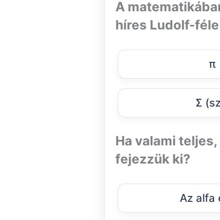
A matematikában 
híres Ludolf-fél
π 
Σ (s
Ha valami teljes,
fejezzük ki?
Az alfa