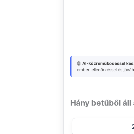
🤖
AI-közreműködéssel kész
emberi ellenőrzéssel és jóvá
Hány betűből áll