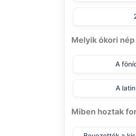
Melyik ókori nép
A föníc
A lati
Miben hoztak for
Bevezették a ki