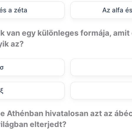
 és a zéta
Az alfa é
k van egy különleges formája, amit
yik az?
σ
ξ
e Athénban hivatalosan azt az ábé
ilágban elterjedt?