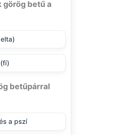
 görög betű a
elta)
(fí)
rög betűpárral
és a pszí