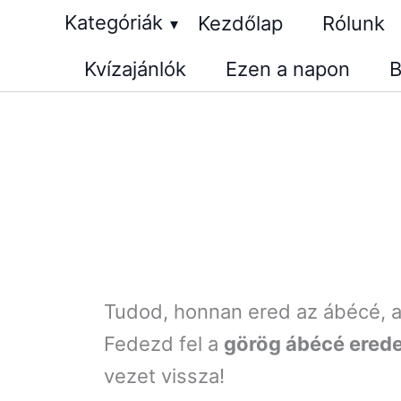
Skip
Kategóriák
Kezdőlap
Rólunk
▾
to
Kvízajánlók
Ezen a napon
B
content
Tudod, honnan ered az ábécé, a
Fedezd fel a
görög ábécé erede
vezet vissza!