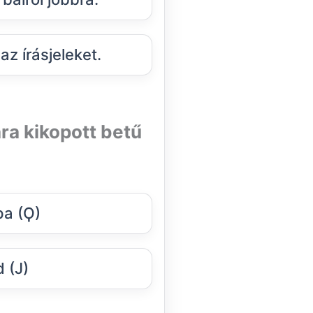
z írásjeleket.
ra kikopott betű
a (Ϙ)
 (Ϳ)