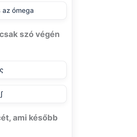
s az ómega
 csak szó végén
ς
ʃ
cét, ami később