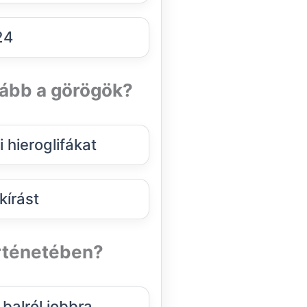
24
ovább a görögök?
 hieroglifákat
kírást
örténetében?
 balról jobbra.