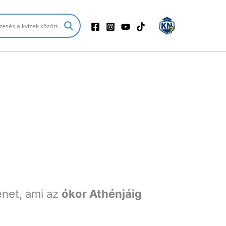
énet, ami az
ókor Athénjáig