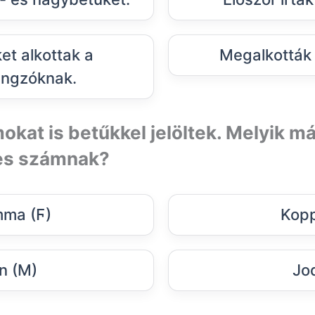
et alkottak a
Megalkották a
ngzóknak.
kat is betűkkel jelöltek. Melyik má
-es számnak?
ma (Ϝ)
Kopp
n (Ϻ)
Jod