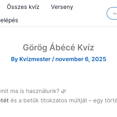
Összes kvíz
Verseny
elépés
Görög Ábécé Kvíz
By
Kvízmester
/
november 6, 2025
mit ma is használunk? 🌿
tét
és a betűk titokzatos múltját – egy tört