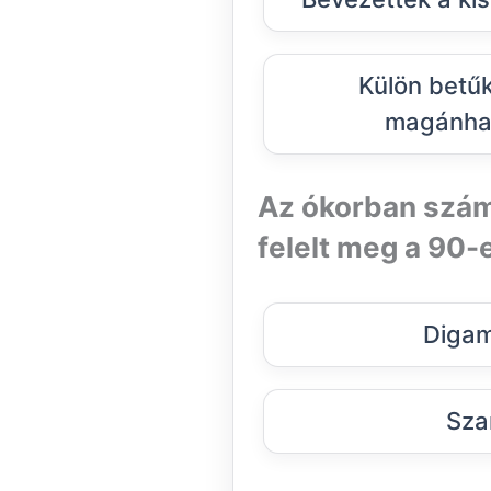
Külön betűk
magánha
Az ókorban számo
felelt meg a 90
Digam
Sza