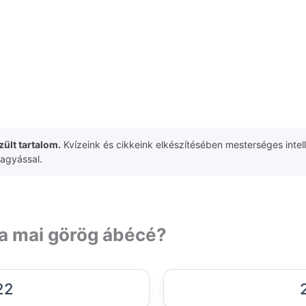
ült tartalom.
Kvízeink és cikkeink elkészítésében mesterséges intell
hagyással.
 a mai görög ábécé?
22