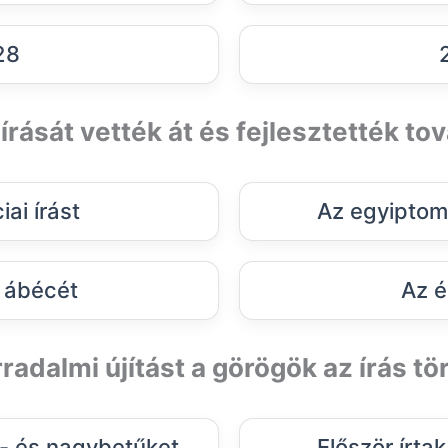
28
 írását vették át és fejlesztették t
iai írást
Az egyiptomi
n ábécét
Az é
radalmi újítást a görögök az írás t
s- és nagybetűket.
Először írtak