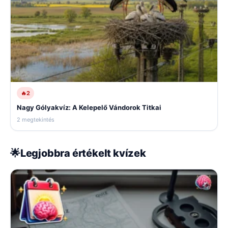
🔥
2
Nagy Gólyakvíz: A Kelepelő Vándorok Titkai
2 megtekintés
🌟
Legjobbra értékelt kvízek