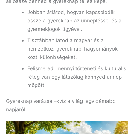
áll össze benned a gyereknap teljes képe.
Jobban átlátod, hogyan kapcsolódik
össze a gyereknap az ünnepléssel és a
gyermekjogok ügyével.
Tisztábban látod a magyar és a
nemzetközi gyereknapi hagyományok
közti különbségeket.
Felismered, mennyi történeti és kulturális
réteg van egy látszólag könnyed ünnep
mögött.
Gyereknap varázsa –kvíz a világ legvidámabb
napjáról