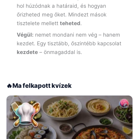
hol húzódnak a határaid, és hogyan
őrizheted meg őket. Mindezt mások
tisztelete mellett
teheted
.
Végül:
nemet mondani nem vég – hanem
kezdet. Egy tisztább, őszintébb kapcsolat
kezdete
– önmagaddal is.
🔥
Ma felkapott kvízek