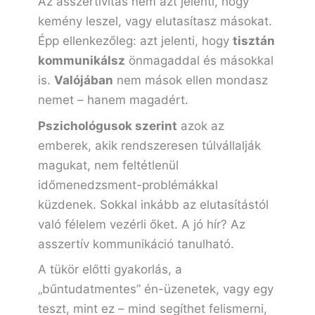
Az asszertivitás nem azt jelenti, hogy
kemény leszel, vagy elutasítasz másokat.
Épp ellenkezőleg: azt jelenti, hogy
tisztán
kommunikálsz
önmagaddal és másokkal
is.
Valójában
nem mások ellen mondasz
nemet – hanem magadért.
Pszichológusok szerint
azok az
emberek, akik rendszeresen túlvállalják
magukat, nem feltétlenül
időmenedzsment-problémákkal
küzdenek. Sokkal inkább az elutasítástól
való félelem vezérli őket. A jó hír? Az
asszertív kommunikáció tanulható.
A tükör előtti gyakorlás, a
„bűntudatmentes” én-üzenetek, vagy egy
teszt, mint ez – mind segíthet felismerni,