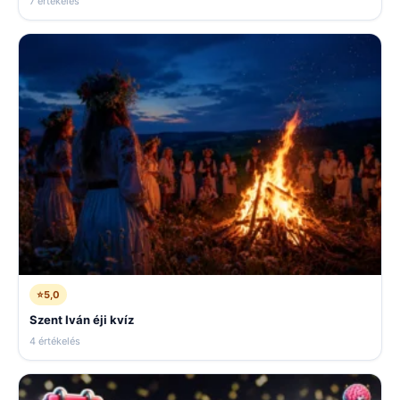
7 értékelés
⭐
5,0
Szent Iván éji kvíz
4 értékelés