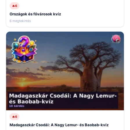
🔥
6
Országok és fővárosok kvíz
6 megtekintés
🔥
6
Madagaszkár Csodái: A Nagy Lemur- és Baobab-kvíz