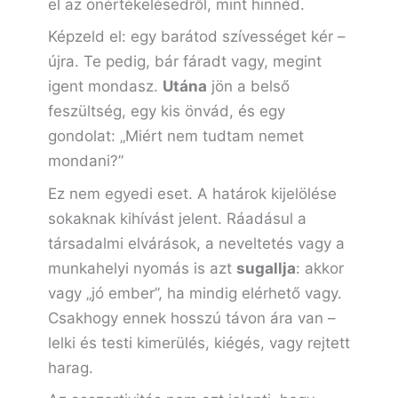
el az önértékelésedről, mint hinnéd.
Képzeld el: egy barátod szívességet kér –
újra. Te pedig, bár fáradt vagy, megint
igent mondasz.
Utána
jön a belső
feszültség, egy kis önvád, és egy
gondolat: „Miért nem tudtam nemet
mondani?”
Ez nem egyedi eset. A határok kijelölése
sokaknak kihívást jelent. Ráadásul a
társadalmi elvárások, a neveltetés vagy a
munkahelyi nyomás is azt
sugallja
: akkor
vagy „jó ember”, ha mindig elérhető vagy.
Csakhogy ennek hosszú távon ára van –
lelki és testi kimerülés, kiégés, vagy rejtett
harag.