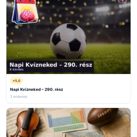
⭐
5,0
Napi Kvízneked – 290. rész
3 értékelés