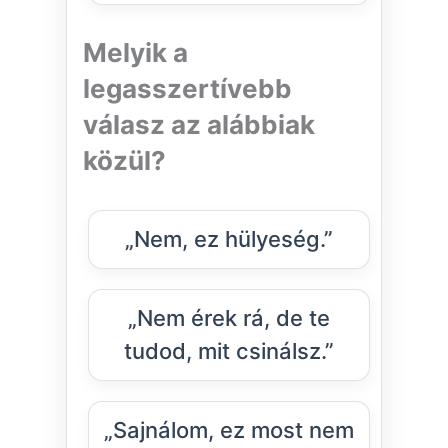
Melyik a
legasszertívebb
válasz az alábbiak
közül?
„Nem, ez hülyeség.”
„Nem érek rá, de te
tudod, mit csinálsz.”
„Sajnálom, ez most nem