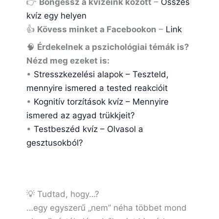
👉
Böngéssz a kvízeink között
–
Összes
kvíz egy helyen
👍
Kövess minket a Facebookon
–
Link
🧠
Érdekelnek a pszichológiai témák is?
Nézd meg ezeket is:
•
Stresszkezelési alapok – Teszteld,
mennyire ismered a tested reakcióit
•
Kognitív torzítások kvíz – Mennyire
ismered az agyad trükkjeit?
•
Testbeszéd kvíz – Olvasol a
gesztusokból?
💡 Tudtad, hogy…?
…egy egyszerű „nem” néha többet mond