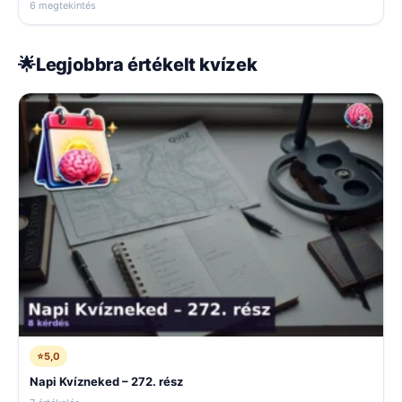
6 megtekintés
🌟
Legjobbra értékelt kvízek
⭐
5,0
Napi Kvízneked – 272. rész