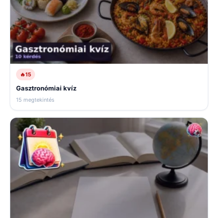
🔥
15
Gasztronómiai kvíz
15 megtekintés