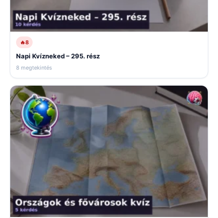
🔥
8
Napi Kvízneked – 295. rész
8 megtekintés