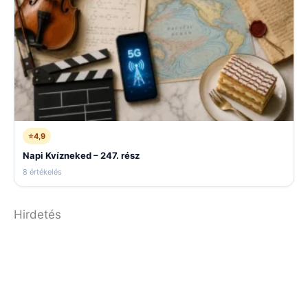
⭐
4,9
Napi Kvízneked – 247. rész
8 értékelés
Hirdetés