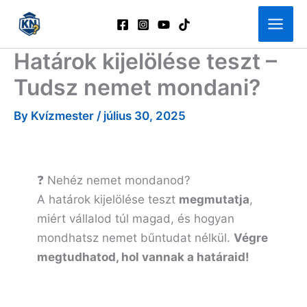
Skip
to
content
Határok kijelölése teszt –
Tudsz nemet mondani?
By
Kvízmester
/
július 30, 2025
❓ Nehéz nemet mondanod?
A határok kijelölése teszt
megmutatja
,
miért vállalod túl magad, és hogyan
mondhatsz nemet bűntudat nélkül.
Végre
megtudhatod, hol vannak a határaid!