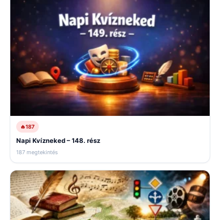
🔥
187
Napi Kvízneked – 148. rész
187 megtekintés