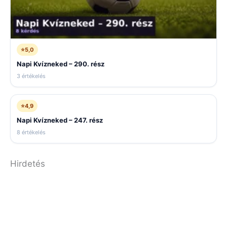
⭐
5,0
Napi Kvízneked – 290. rész
3 értékelés
⭐
4,9
Napi Kvízneked – 247. rész
8 értékelés
Hirdetés