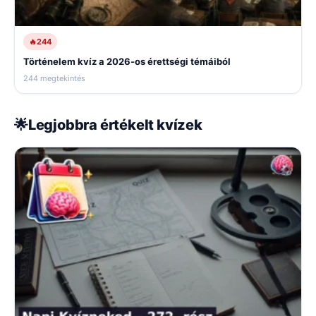
🔥
244
Történelem kvíz a 2026-os érettségi témáiból
244 megtekintés
🌟
Legjobbra értékelt kvízek