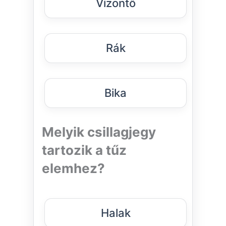
Vízöntő
Rák
Bika
Melyik csillagjegy
tartozik a tűz
elemhez?
Halak