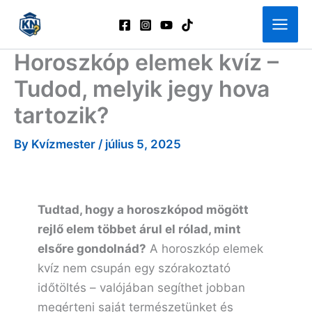
Skip
to
content
Horoszkóp elemek kvíz –
Tudod, melyik jegy hova
tartozik?
By
Kvízmester
/
július 5, 2025
Tudtad, hogy a horoszkópod mögött
rejlő elem többet árul el rólad, mint
elsőre gondolnád?
A horoszkóp elemek
kvíz nem csupán egy szórakoztató
időtöltés – valójában segíthet jobban
megérteni saját természetünket és