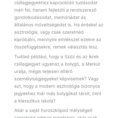
csillagjegyekhez kapcsolódó tudásodat
méri fel, hanem fejleszti a rendszerező
gondolkodásodat, memóriádat és
általános műveltségedet is. Ha érdekel az
asztrológia, vagy csak szeretnéd
kipróbálni, mennyire emlékszel ezekre az
összefüggésekre, remek választás lesz.
Tudtad például, hogy a Szűz és az Ikrek
csillagjegyet ugyanaz a bolygó, a Merkúr
uralja, mégis teljesen eltérő
személyiségjegyeket képviselnek? Vagy
azt, hogy a modern asztrológia bizonyos
jegyekhez már más bolygókat társít, mint
a klasszikus iskola?
Akár a saját horoszkópod mélységeit
szeretnéd jobban megérteni, akár csak