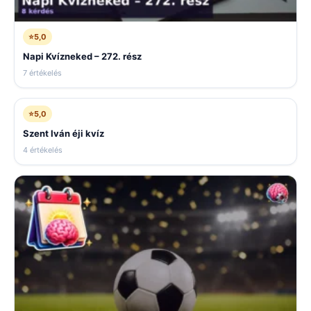
⭐
5,0
Napi Kvízneked – 272. rész
7 értékelés
⭐
5,0
Szent Iván éji kvíz
4 értékelés