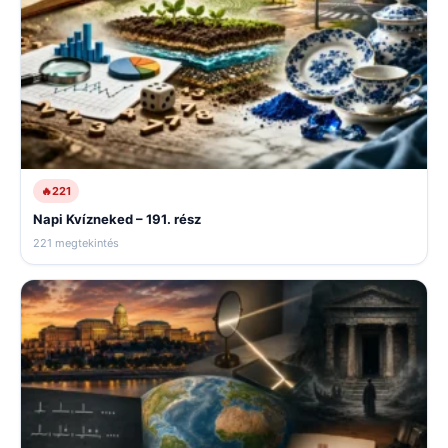
🔥
221
Napi Kvízneked – 191. rész
221 megtekintés