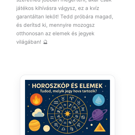
játékos kihívásra vágysz, ez a kvíz
garantáltan leköt! Tedd próbára magad,
és derítsd ki, mennyire mozogsz
otthonosan az elemek és jegyek
világában! 🔮