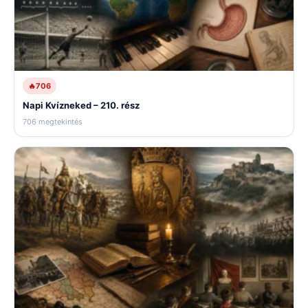
🔥
706
Napi Kvízneked – 210. rész
706 megtekintés