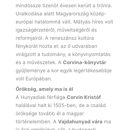
mindössze tizenöt évesen került a trónra.
Uralkodása alatt Magyarország közép-
európai hatalommá vált. Mátyás híres volt
igazságérzetéről, műveltségéről és
reformjairól. A reneszánsz kultúra
fénykorát hozta el: az ő udvarában
virágzott a tudomány, a könyvnyomtatás
és a művészetek. A
Corvina-könyvtár
gyűjteménye a kor egyik legértékesebbje
volt Európában.
Örökség, amely ma is él
A Hunyadiak férfiága
Corvin Kristóf
halálával halt ki 1505-ben, de a család
öröksége tovább él a magyar
történelemben. A
Vajdahunyad vára
ma
is őrzi emléküket, sőt, a budapesti