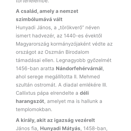
történelembe.
A család, amely a nemzet
szimbólumává vált
Hunyadi János, a „törökverő” néven
ismert hadvezér, az 1440-es évektől
Magyarország kormányzójaként védte az
országot az Oszmán Birodalom
támadásai ellen. Legnagyobb győzelmét
1456-ban aratta
Nándorfehérvárnál
,
ahol serege megállította II. Mehmed
szultán ostromát. A diadal emlékére III.
Callixtus pápa elrendelte a
déli
harangszót
, amelyet ma is hallunk a
templomokban.
A király, akit az igazság vezérelt
János fia,
Hunyadi Mátyás
, 1458-ban,