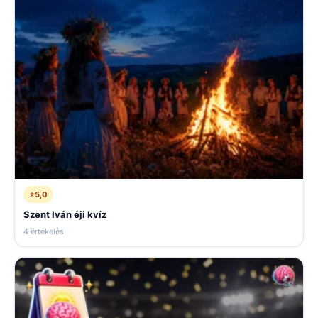
⭐
5,0
Szent Iván éji kvíz
4 értékelés