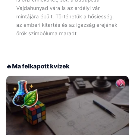
Vajdahunyad vára is az erdélyi vár
mintájára épült. Történetük a hősiesség,
az emberi kitartás és az igazság erejének
örök szimbóluma maradt.
🔥
Ma felkapott kvízek