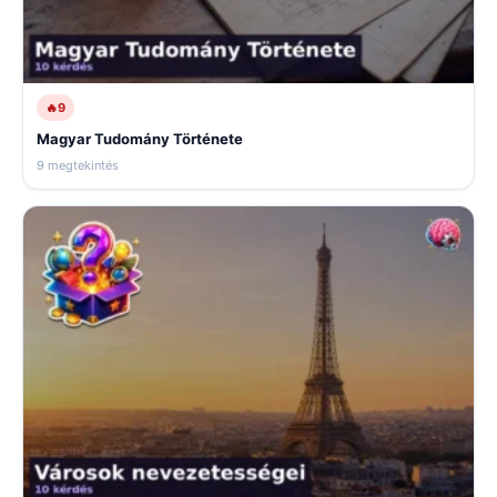
🔥
9
Magyar Tudomány Története
9 megtekintés