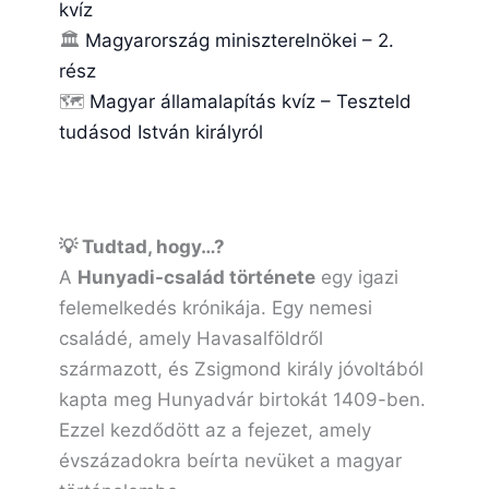
kvíz
🏛️
Magyarország miniszterelnökei – 2.
rész
🗺️
Magyar államalapítás kvíz – Teszteld
tudásod István királyról
💡 Tudtad, hogy…?
A
Hunyadi-család története
egy igazi
felemelkedés krónikája. Egy nemesi
családé, amely Havasalföldről
származott, és Zsigmond király jóvoltából
kapta meg Hunyadvár birtokát 1409-ben.
Ezzel kezdődött az a fejezet, amely
évszázadokra beírta nevüket a magyar