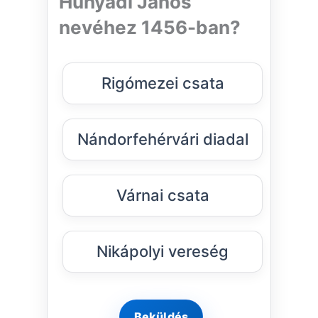
Hunyadi János
nevéhez 1456-ban?
Rigómezei csata
Nándorfehérvári diadal
Várnai csata
Nikápolyi vereség