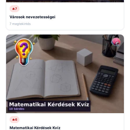
🔥
7
Városok nevezetességei
7 megtekintés
🔥
6
Matematikai Kérdések Kvíz