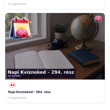
6 megtekintés
🔥
4
Napi Kvízneked – 294. rész
4 megtekintés