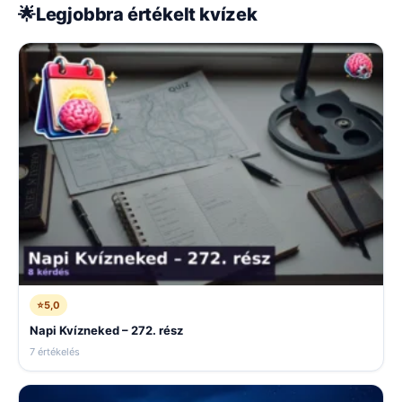
🌟
Legjobbra értékelt kvízek
⭐
5,0
Napi Kvízneked – 272. rész
7 értékelés