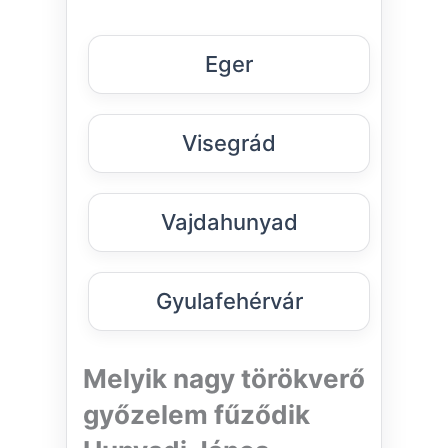
Eger
Visegrád
Vajdahunyad
Gyulafehérvár
Melyik nagy törökverő
győzelem fűződik