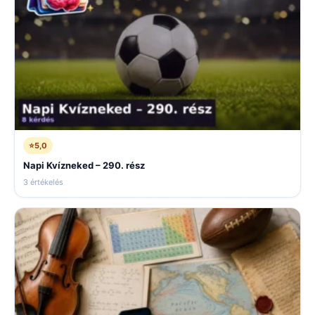
⭐
5,0
Napi Kvízneked – 290. rész
3 értékelés