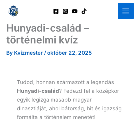
Skip
to
content
Hunyadi-család –
történelmi kvíz
By
Kvízmester
/
október 22, 2025
Tudod, honnan származott a legendás
Hunyadi-család
? Fedezd fel a középkor
egyik legizgalmasabb magyar
dinasztiáját, ahol bátorság, hit és igazság
formálta a történelem menetét!