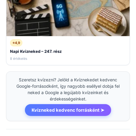
⭐
4,9
Napi Kvízneked – 247. rész
8 értékelés
Szeretsz kvízezni? Jelöld a Kvíznekedet kedvenc
Google-forrásodként, így nagyobb eséllyel dobja fel
neked a Google a legújabb kvízeinket és
érdekességeinket.
Kvízneked kedvenc forrásként ➤