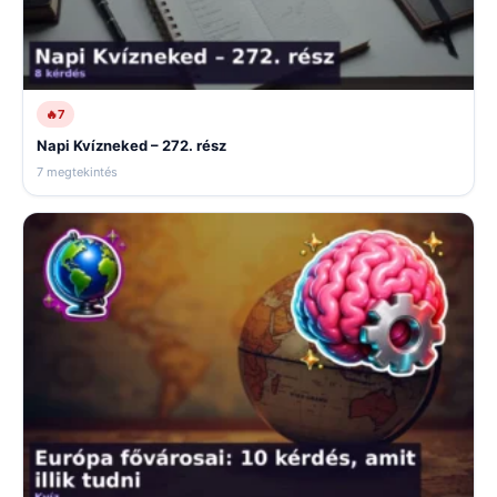
🔥
7
Napi Kvízneked – 272. rész
7 megtekintés