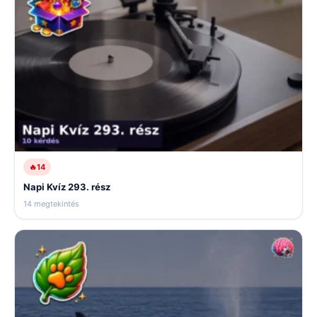
🔥
14
Napi Kvíz 293. rész
14 megtekintés