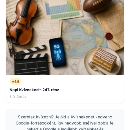
⭐
4,9
Napi Kvízneked – 247. rész
8 értékelés
Szeretsz kvízezni? Jelöld a Kvíznekedet kedvenc
Google-forrásodként, így nagyobb eséllyel dobja fel
neked a Google a legújabb kvízeinket és