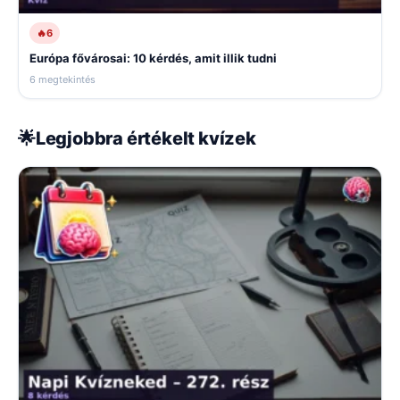
🔥
6
Európa fővárosai: 10 kérdés, amit illik tudni
6 megtekintés
🌟
Legjobbra értékelt kvízek