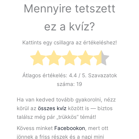
Mennyire tetszett
ez a kvíz?
Kattints egy csillagra az értékeléshez!
Átlagos értékelés:
4.4
/ 5. Szavazatok
száma:
19
Ha van kedved tovább gyakorolni, nézz
körül az
összes kvíz
között is — biztos
találsz még pár „trükkös” témát!
Kövess minket
Facebookon
, mert ott
jönnek a friss részek és a napi mini