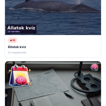
🔥
10
Állatok kvíz
10 megtekintés