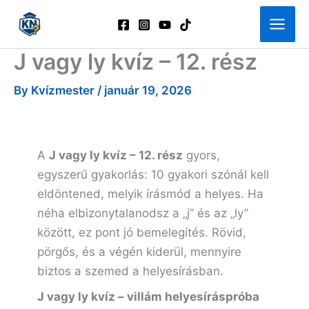
Skip
to
content
J vagy ly kvíz – 12. rész
By
Kvízmester
/
január 19, 2026
A
J vagy ly kvíz – 12. rész
gyors,
egyszerű gyakorlás: 10 gyakori szónál kell
eldöntened, melyik írásmód a helyes. Ha
néha elbizonytalanodsz a „j” és az „ly”
között, ez pont jó bemelegítés. Rövid,
pörgős, és a végén kiderül, mennyire
biztos a szemed a helyesírásban.
J vagy ly kvíz – villám helyesíráspróba