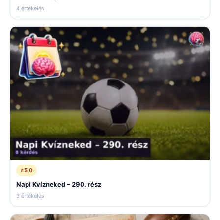
4 értékelés
⭐
5,0
Napi Kvízneked – 290. rész
3 értékelés