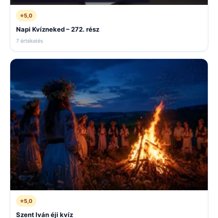
⭐
5,0
Napi Kvízneked – 272. rész
7 értékelés
⭐
5,0
Szent Iván éji kvíz