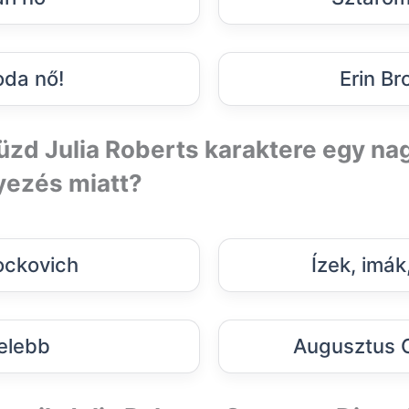
da nő!
Erin Br
üzd Julia Roberts karaktere egy nag
ezés miatt?
rockovich
Ízek, imák
elebb
Augusztus 