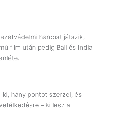
ezetvédelmi harcost játszik,
mű film után pedig Bali és India
enléte.
d ki, hány pontot szerzel, és
etélkedésre – ki lesz a