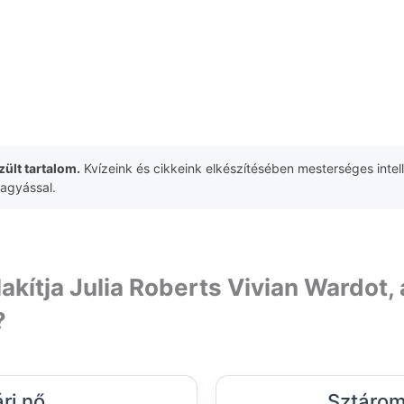
ült tartalom.
Kvízeink és cikkeink elkészítésében mesterséges intell
hagyással.
akítja Julia Roberts Vivian Wardot, 
?
ári nő
Sztárom