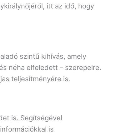
rálynőjéről, itt az idő, hogy
aladó szintű kihívás, amely
s néha elfeledett – szerepeire.
jas teljesítményére is.
et is. Segítségével
 információkkal is