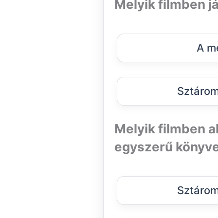
Melyik filmben j
A me
Sztárom
Melyik filmben al
egyszerű könyve
Sztárom