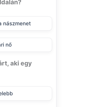
ldalán?
 a nászmenet
ri nő
rt, aki egy
elebb