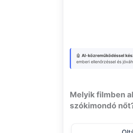
🤖
AI-közreműködéssel kész
emberi ellenőrzéssel és jóvá
Melyik filmben al
szókimondó nőt
Olt