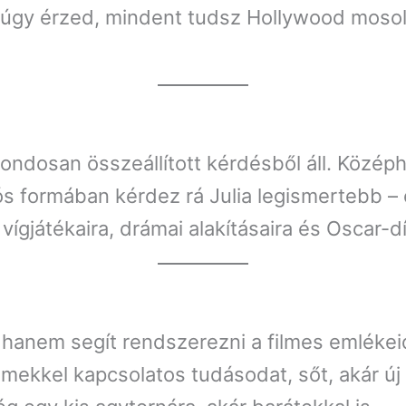
gy érzed, mindent tudsz Hollywood mosolyki
gondosan összeállított kérdésből áll. Középh
s formában kérdez rá Julia legismertebb – é
ígjátékaira, drámai alakításaira és Oscar-dí
hanem segít rendszerezni a filmes emlékeid
ilmekkel kapcsolatos tudásodat, sőt, akár új