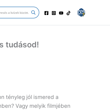
es tudásod!
n tényleg jól ismered a
emben? Vagy melyik filmjében