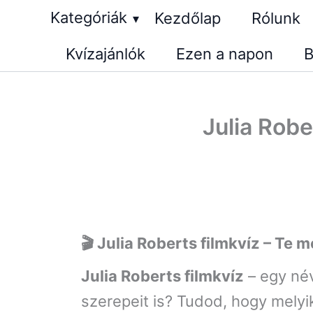
Skip
Kategóriák
Kezdőlap
Rólunk
▾
to
Kvízajánlók
Ezen a napon
B
content
Julia Robe
🎬 Julia Roberts filmkvíz – Te 
Julia Roberts filmkvíz
– egy név
szerepeit is? Tudod, hogy melyi