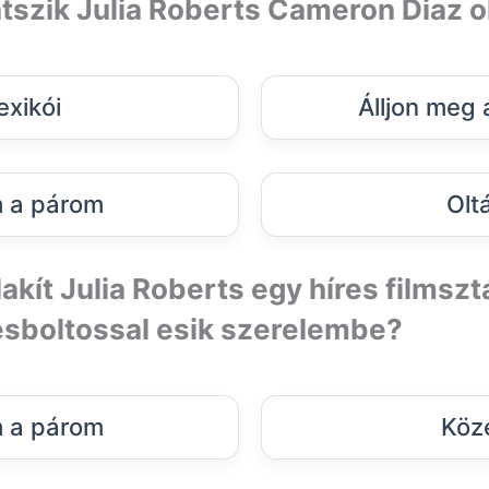
átszik Julia Roberts Cameron Diaz o
xikói
Álljon meg
 a párom
Oltá
akít Julia Roberts egy híres filmsztá
sboltossal esik szerelembe?
 a párom
Köz