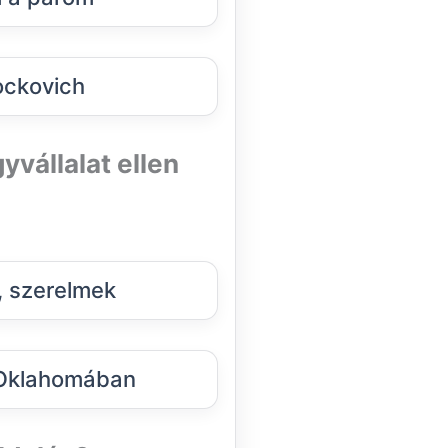
ockovich
yvállalat ellen
, szerelmek
Oklahomában