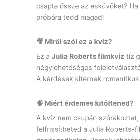
csapta össze az esküvőket? Ha ú
próbára tedd magad!
🎥 Miről szól ez a kvíz?
Ez a
Julia Roberts filmkvíz
tíz 
négylehetőséges feleletválasztó
A kérdések kitérnek romantikus v
🧠 Miért érdemes kitöltened?
A kvíz nem csupán szórakoztat, 
felfrissítheted a Julia Roberts-f