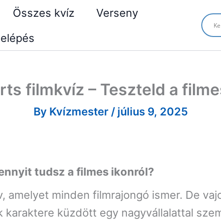
Összes kvíz
Verseny
elépés
rts filmkvíz – Teszteld a film
By
Kvízmester
/
július 9, 2025
mennyit tudsz a filmes ikonról?
, amelyet minden filmrajongó ismer. De vajo
k karaktere küzdött egy nagyvállalattal sz