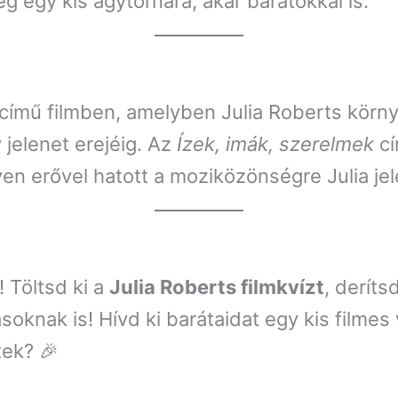
egy kis agytornára, akár barátokkal is.
című filmben, amelyben Julia Roberts körny
y jelenet erejéig. Az
Ízek, imák, szerelmek
cí
lyen erővel hatott a moziközönségre Julia jel
! Töltsd ki a
Julia Roberts filmkvízt
, deríts
ak is! Hívd ki barátaidat egy kis filmes v
tek? 🎉