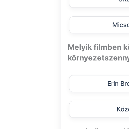
Micso
Melyik filmben k
környezetszenny
Erin B
Köz