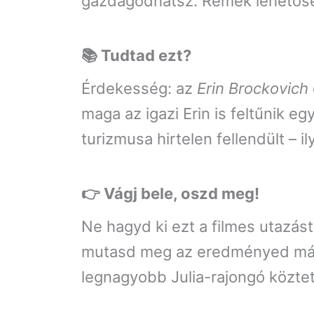
gazdagodhatsz. Remek lehetőség 
📚 Tudtad ezt?
Érdekesség: az
Erin Brockovich
maga az igazi Erin is feltűnik eg
turizmusa hirtelen fellendült – i
👉 Vágj bele, oszd meg!
Ne hagyd ki ezt a filmes utazást
mutasd meg az eredményed másokn
legnagyobb Julia-rajongó közte