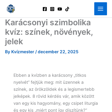
Skip
to
content
Karácsonyi szimbolika
kvíz: színek, növények,
jelek
By
Kvízmester
/
december 22, 2025
Ebben a kvízben a karácsony „titkos
nyelvét” fejtjük meg: mit üzennek a
színek, az örökzöldek és a legismertebb
jelképek. 8 rövid kérdés vár, amik között
van egy kis hagyomány, egy csipet liturgia
és egy kis „miért pont így díszítünk?”