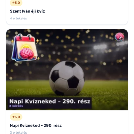
⭐
5,0
Szent Iván éji kvíz
4 értékelés
⭐
5,0
Napi Kvízneked – 290. rész
3 értékelés