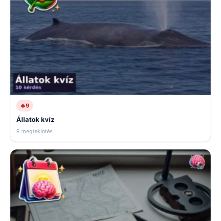
🔥
9
Állatok kvíz
9 megtekintés