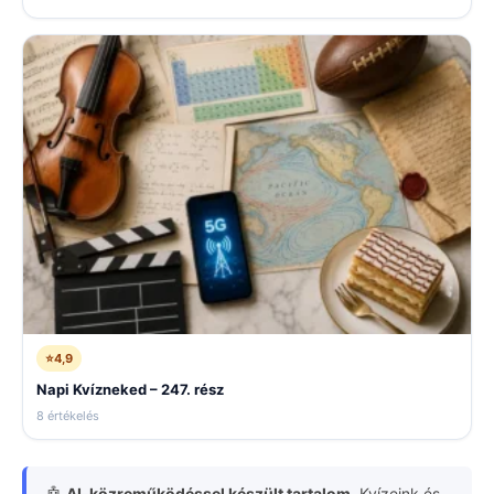
⭐
4,9
Napi Kvízneked – 247. rész
8 értékelés
🤖
AI-közreműködéssel készült tartalom.
Kvízeink és