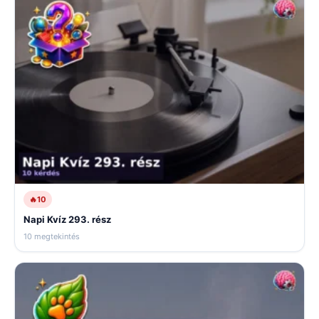
🔥
10
Napi Kvíz 293. rész
10 megtekintés