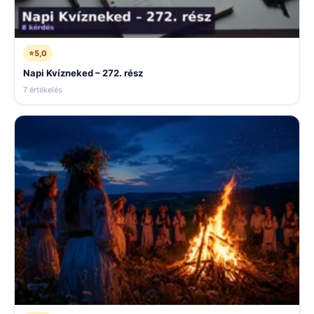
⭐
5,0
Napi Kvízneked – 272. rész
7 értékelés