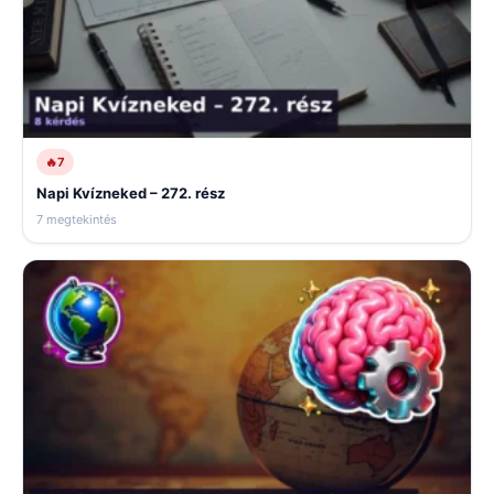
🔥
7
Napi Kvízneked – 272. rész
7 megtekintés