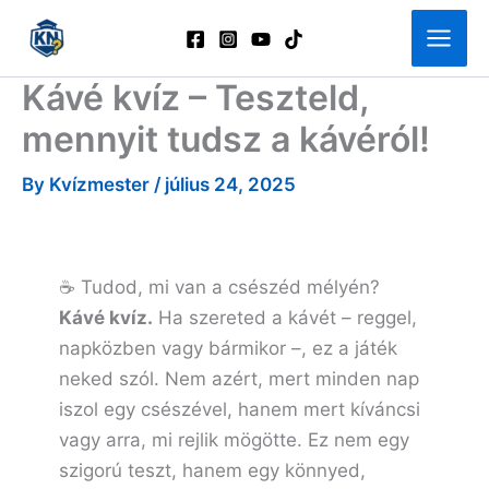
Skip
to
content
Kávé kvíz – Teszteld,
mennyit tudsz a kávéról!
By
Kvízmester
/
július 24, 2025
☕ Tudod, mi van a csészéd mélyén?
Kávé kvíz.
Ha szereted a kávét – reggel,
napközben vagy bármikor –, ez a játék
neked szól. Nem azért, mert minden nap
iszol egy csészével, hanem mert kíváncsi
vagy arra, mi rejlik mögötte. Ez nem egy
szigorú teszt, hanem egy könnyed,