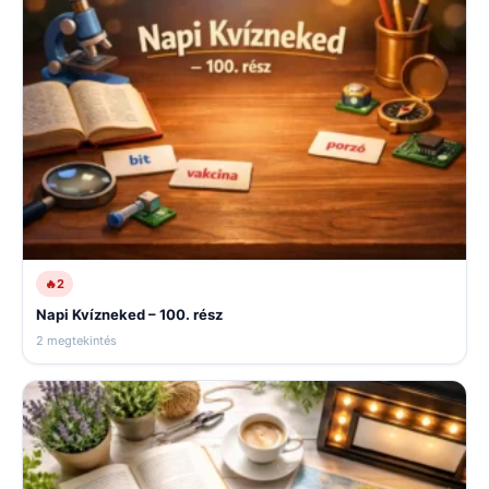
🔥
2
Napi Kvízneked – 100. rész
2 megtekintés