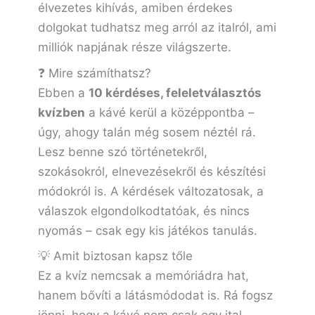
élvezetes kihívás, amiben érdekes
dolgokat tudhatsz meg arról az italról, ami
milliók napjának része világszerte.
❓ Mire számíthatsz?
Ebben a
10 kérdéses, feleletválasztós
kvízben
a kávé kerül a középpontba –
úgy, ahogy talán még sosem néztél rá.
Lesz benne szó történetekről,
szokásokról, elnevezésekről és készítési
módokról is. A kérdések változatosak, a
válaszok elgondolkodtatóak, és nincs
nyomás – csak egy kis játékos tanulás.
💡 Amit biztosan kapsz tőle
Ez a kvíz nemcsak a memóriádra hat,
hanem bővíti a látásmódodat is. Rá fogsz