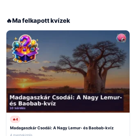
🔥
Ma felkapott kvízek
🔥
4
Madagaszkár Csodái: A Nagy Lemur- és Baobab-kvíz
4 megtekintés