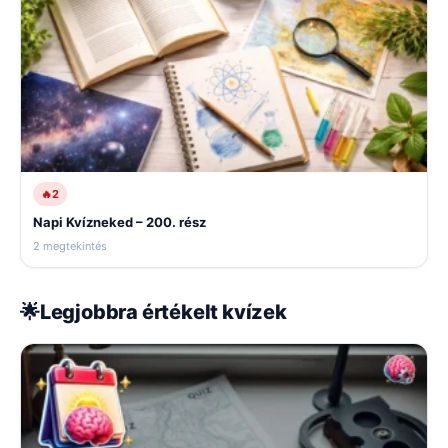
🔥
2
Napi Kvízneked – 200. rész
2 megtekintés
🌟
Legjobbra értékelt kvízek