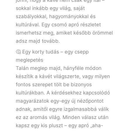
jönni, hogy a kávé nem csak egy ital –
sokkal inkább egy világ, saját
szabályokkal, hagyományokkal és
kultúrával. Egy csomó apró részletet
ismerhetsz meg, amiket később örömmel
adsz majd tovább.
🤔 Egy korty tudás – egy csepp
meglepetés
Talán meglep majd, hányféle módon
készítik a kávét világszerte, vagy milyen
fontos szerepet tölt be bizonyos
kultúrákban. A kérdésekhez kapcsolódó
magyarázatok egy-egy új nézőpontot
adnak, amitől egyre izgalmasabbá válik
ez az aromás világ. Minden válasz után
kapsz egy kis pluszt – egy apró „aha-