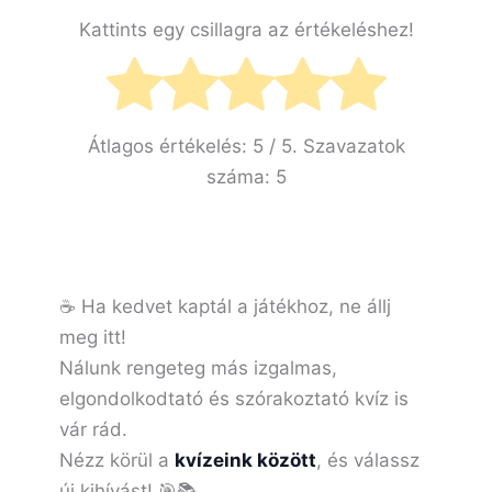
Kattints egy csillagra az értékeléshez!
Átlagos értékelés:
5
/ 5. Szavazatok
száma:
5
☕ Ha kedvet kaptál a játékhoz, ne állj
meg itt!
Nálunk rengeteg más izgalmas,
elgondolkodtató és szórakoztató kvíz is
vár rád.
Nézz körül a
kvízeink között
, és válassz
új kihívást! 🎯📚