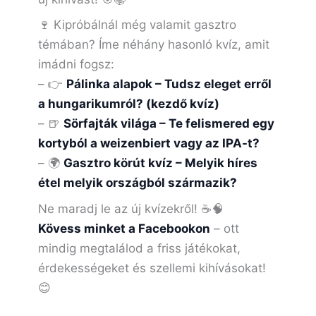
🍷 Kipróbálnál még valamit gasztro
témában? Íme néhány hasonló kvíz, amit
imádni fogsz:
– 👉
Pálinka alapok – Tudsz eleget erről
a hungarikumról? (kezdő kvíz)
– 🍺
Sörfajták világa – Te felismered egy
kortyból a weizenbiert vagy az IPA-t?
– 🌍
Gasztro körút kvíz – Melyik híres
étel melyik országból származik?
Ne maradj le az új kvízekről! ☕🧠
Kövess minket a Facebookon
– ott
mindig megtalálod a friss játékokat,
érdekességeket és szellemi kihívásokat!
😊