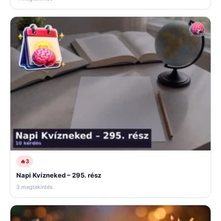
🔥
3
Napi Kvízneked – 295. rész
3 megtekintés