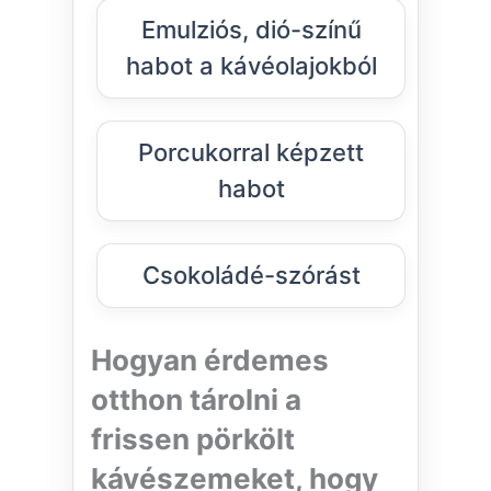
Emulziós, dió-színű
habot a kávéolajokból
Porcukorral képzett
habot
Csokoládé-szórást
Hogyan érdemes
otthon tárolni a
frissen pörkölt
kávészemeket, hogy