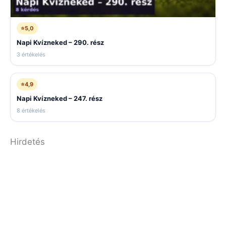
⭐
5,0
Napi Kvízneked – 290. rész
3 értékelés
⭐
4,9
Napi Kvízneked – 247. rész
8 értékelés
Hirdetés