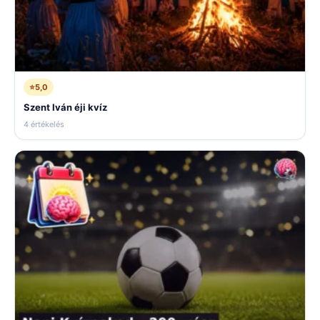
⭐
5,0
Szent Iván éji kvíz
4 értékelés