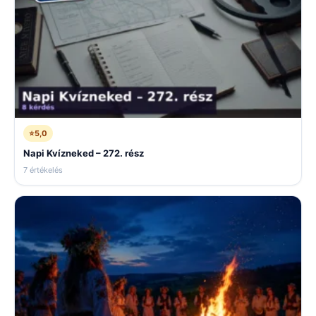
⭐
5,0
Napi Kvízneked – 272. rész
7 értékelés