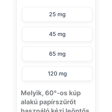
25 mg
45 mg
65 mg
120 mg
Melyik, 60°-os kúp
alakú papírszűrőt
használó kézi leöntős