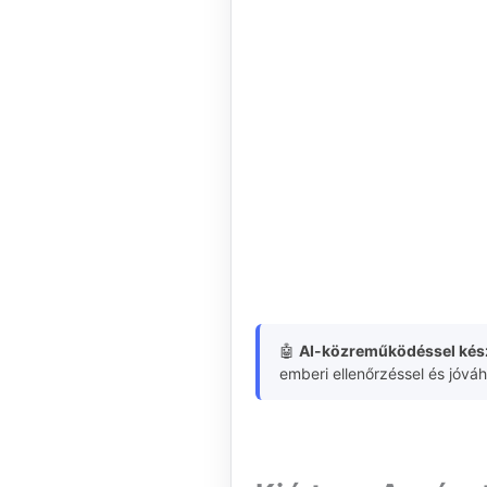
🤖
AI-közreműködéssel kész
emberi ellenőrzéssel és jóvá