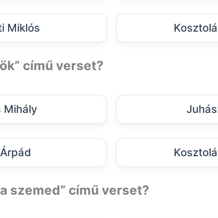
i Miklós
Kosztolá
rök” című verset?
s Mihály
Juhás
 Árpád
Kosztolá
m a szemed” című verset?