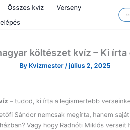
Összes kvíz
Verseny
elépés
gyar költészet kvíz – Ki írta
By
Kvízmester
/
július 2, 2025
víz
– tudod, ki írta a legismertebb verseink
etőfi Sándor nemcsak megírta, hanem saját 
éházban? Vagy hogy Radnóti Miklós verseit h