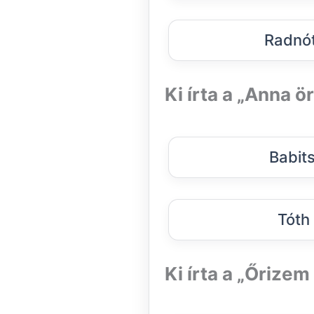
Radnót
Ki írta a „Anna ö
Babit
Tóth
Ki írta a „Őrize