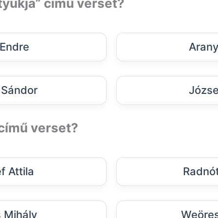
 tyúkja” című verset?
Endre
Arany
i Sándor
József
” című verset?
f Attila
Radnót
s Mihály
Weöres