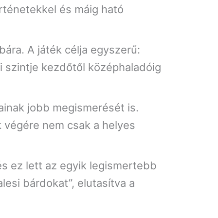
rténetekkel és máig ható
bára. A játék célja egyszerű:
gi szintje kezdőtől középhaladóig
ainak jobb megismerését is.
k végére nem csak a helyes
és ez lett az egyik legismertebb
esi bárdokat”, elutasítva a