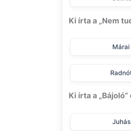
Ki írta a „Nem t
Márai
Radnót
Ki írta a „Bájoló
Juhás