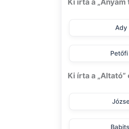
Ki írta a „Anyám
Ady 
Petőf
Ki írta a „Altató
Józse
Babit