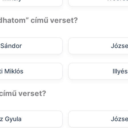
udhatom” című verset?
 Sándor
József
i Miklós
Illyé
” című verset?
z Gyula
József