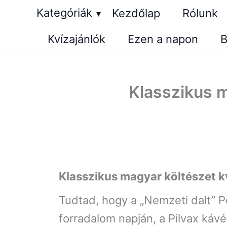
Skip
Kategóriák
Kezdőlap
Rólunk
▾
to
Kvízajánlók
Ezen a napon
B
content
Klasszikus ma
Klasszikus magyar költészet k
Tudtad, hogy a „Nemzeti dalt” P
forradalom napján, a Pilvax káv