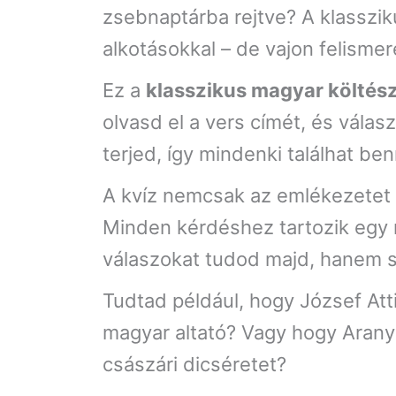
zsebnaptárba rejtve? A klasszik
alkotásokkal – de vajon felisme
Ez a
klasszikus magyar költész
olvasd el a vers címét, és válas
terjed, így mindenki találhat ben
A kvíz nemcsak az emlékezetet 
Minden kérdéshez tartozik egy 
válaszokat tudod majd, hanem s
Tudtad például, hogy József Atti
magyar altató? Vagy hogy Arany J
császári dicséretet?