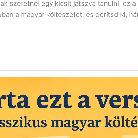
k szeretnél egy kicsit játszva tanulni, ez a 
an a magyar költészetet, és derítsd ki, hán