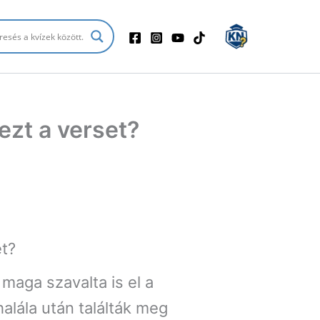
 ezt a verset?
et?
maga szavalta is el a
alála után találták meg