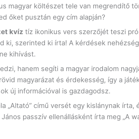
us magyar költészet tele van megrendítő tö
red őket pusztán egy cím alapján?
et kvíz
tíz ikonikus vers szerzőjét teszi pró
zd ki, szerinted ki írta! A kérdések nehézsé
ne kihívást.
edzi, hanem segíti a magyar irodalom nagyj
rövid magyarázat és érdekesség, így a játé
ok új információval is gazdagodsz.
la „Altató” című versét egy kislánynak írta, 
ános passzív ellenállásként írta meg „A wal