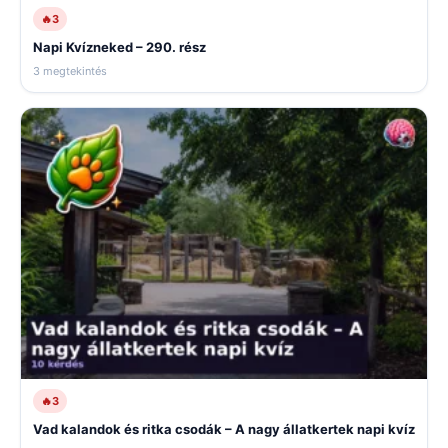
🔥
3
Napi Kvízneked – 290. rész
3 megtekintés
🔥
3
Vad kalandok és ritka csodák – A nagy állatkertek napi kvíz