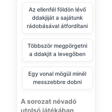
Az ellenfél földön lévő
ddakjiját a sajátunk
rádobásával átfordítani
Többször megpörgetni
a ddakjit a levegőben
Egy vonal mögül minél
messzebbre dobni
A sorozat névadó
utolsó játékában