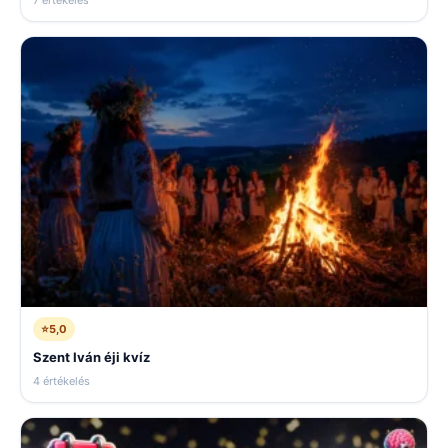
⭐
5,0
Szent Iván éji kvíz
4 értékelés