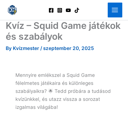
Skip
to
content
Kvíz – Squid Game játékok
és szabályok
By
Kvízmester
/
szeptember 20, 2025
Mennyire emlékszel a Squid Game
félelmetes játékaira és különleges
szabályaikra? 🌟 Tedd próbára a tudásod
kvízünkkel, és utazz vissza a sorozat
izgalmas világába!