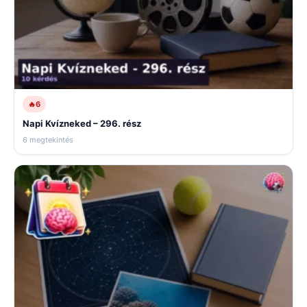
🔥
6
Napi Kvízneked – 296. rész
6 megtekintés