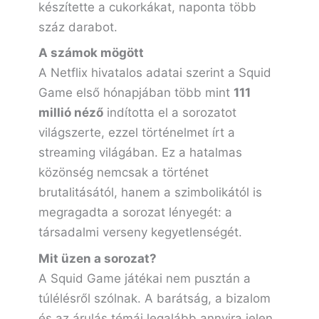
készítette a cukorkákat, naponta több
száz darabot.
A számok mögött
A Netflix hivatalos adatai szerint a Squid
Game első hónapjában több mint
111
millió néző
indította el a sorozatot
világszerte, ezzel történelmet írt a
streaming világában. Ez a hatalmas
közönség nemcsak a történet
brutalitásától, hanem a szimbolikától is
megragadta a sorozat lényegét: a
társadalmi verseny kegyetlenségét.
Mit üzen a sorozat?
A Squid Game játékai nem pusztán a
túlélésről szólnak. A barátság, a bizalom
és az árulás témái legalább annyira jelen