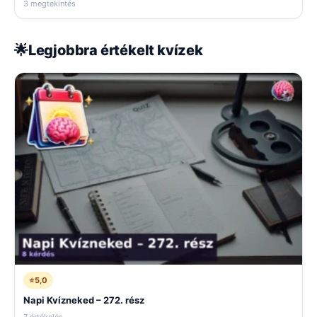
3 megtekintés
🌟
Legjobbra értékelt kvízek
⭐
5,0
Napi Kvízneked – 272. rész
7 értékelés