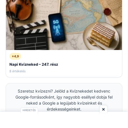
⭐
4,9
Napi Kvízneked – 247. rész
8 értékelés
Szeretsz kvízezni? Jelöld a Kvíznekedet kedvenc
Google-forrásodként, így nagyobb eséllyel dobja fel
neked a Google a legújabb kvízeinket és
×
érdekességeinket.
HIRDETÉS
Kvízneked kedvenc forrásként ➤