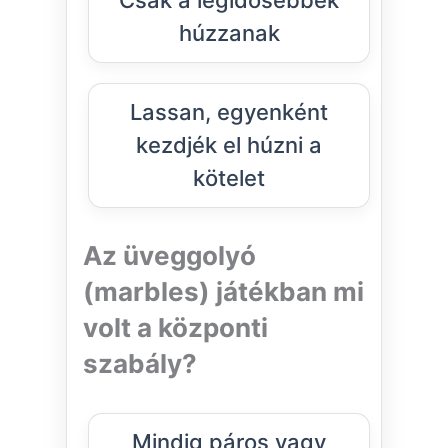
Csak a legidősebbek
húzzanak
Lassan, egyenként
kezdjék el húzni a
kötelet
Az üveggolyó
(marbles) játékban mi
volt a központi
szabály?
Mindig páros vagy