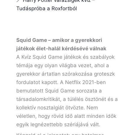
🪄
Harry Potter varázsigék kvíz –
Tudáspróba a Roxfortból
Squid Game – amikor a gyerekkori
játékok élet-halál kérdésévé válnak
A Kvíz Squid Game játékok és szabályok
témája egy olyan világba vezet, ahol a
gyerekkor ártatlan szórakozása groteszk
fordulatot kapott. A Netflix 2021-ben
bemutatott Squid Game sorozata a
társadalomkritikát, a túlélés ösztönét és a
kollektív nosztalgiát ötvözte. Nem
véletlen, hogy rövid idő alatt minden idők
egyik legnézettebb szériájává vált.