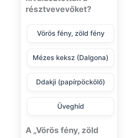
résztvevevőket?
Vörös fény, zöld fény
Mézes keksz (Dalgona)
Ddakji (papírpöckölő)
Üveghíd
A „Vörös fény, zöld