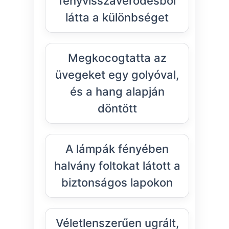
fényvisszaverődésből
látta a különbséget
Megkocogtatta az
üvegeket egy golyóval,
és a hang alapján
döntött
A lámpák fényében
halvány foltokat látott a
biztonságos lapokon
Véletlenszerűen ugrált,