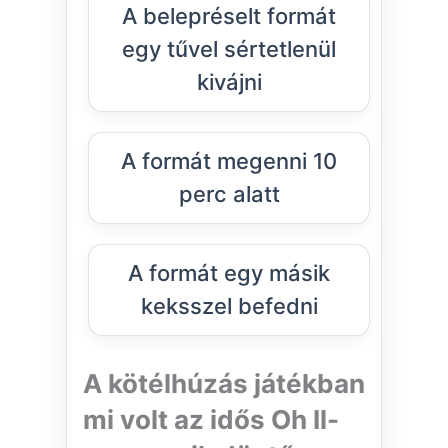
A belepréselt formát
egy tűvel sértetlenül
kivájni
A formát megenni 10
perc alatt
A formát egy másik
keksszel befedni
A kötélhúzás játékban
mi volt az idős Oh Il-