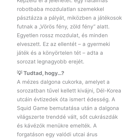
Képzeld el a jelenetet: egy hatalmas
robotbaba mozdulatlan szemekkel
pásztázza a pályát, miközben a játékosok
futnak a „Vörös fény, zöld fény” alatt.
Egyetlen rossz mozdulat, és minden
elveszett. Ez az ellentét – a gyermeki
játék és a könyörtelen tét – adta a
sorozat legnagyobb erejét.
💡 Tudtad, hogy…?
A mézes dalgona cukorka, amelyet a
sorozatban tűvel kellett kivájni, Dél-Korea
utcáin évtizedek óta ismert édesség. A
Squid Game bemutatása után a dalgona
világszerte trenddé vált, sőt cukrászdák
és kávézók menükre emelték. A
forgatáson egy valódi utcai árus