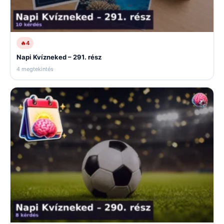
🔥
4
Napi Kvízneked – 291. rész
4 megtekintés