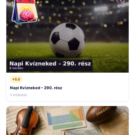
⭐
5,0
Napi Kvízneked – 290. rész
3 értékelés