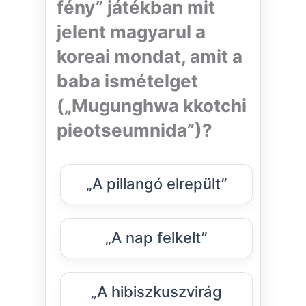
fény” játékban mit
jelent magyarul a
koreai mondat, amit a
baba ismételget
(„Mugunghwa kkotchi
pieotseumnida”)?
„A pillangó elrepült”
„A nap felkelt”
„A hibiszkuszvirág