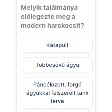
Melyik találmánya
előlegezte meg a
modern harckocsit?
Katapult
Többcsövű ágyú
Páncélozott, forgó
ágyúkkal felszerelt tank
terve