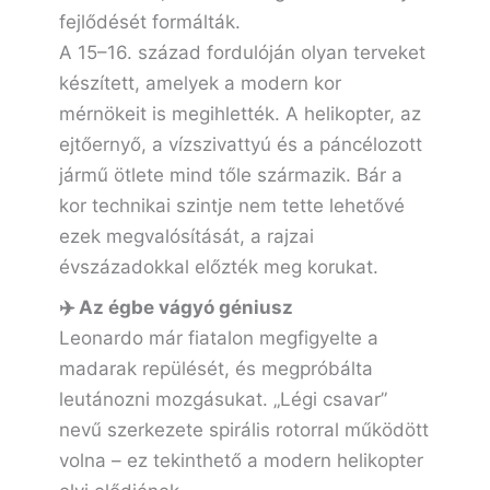
fejlődését formálták.
A 15–16. század fordulóján olyan terveket
készített, amelyek a modern kor
mérnökeit is megihlették. A helikopter, az
ejtőernyő, a vízszivattyú és a páncélozott
jármű ötlete mind tőle származik. Bár a
kor technikai szintje nem tette lehetővé
ezek megvalósítását, a rajzai
évszázadokkal előzték meg korukat.
✈️ Az égbe vágyó géniusz
Leonardo már fiatalon megfigyelte a
madarak repülését, és megpróbálta
leutánozni mozgásukat. „Légi csavar”
nevű szerkezete spirális rotorral működött
volna – ez tekinthető a modern helikopter