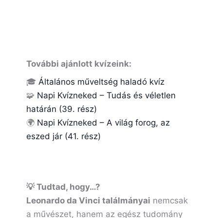
További ajánlott kvízeink:
🎓
Általános műveltség haladó kvíz
🧩
Napi Kvízneked – Tudás és véletlen
határán (39. rész)
🌍
Napi Kvízneked – A világ forog, az
eszed jár (41. rész)
💡 Tudtad, hogy…?
Leonardo da Vinci találmányai
nemcsak
a művészet, hanem az egész tudomány