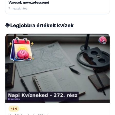
Városok nevezetességei
7 megtekintés
🌟
Legjobbra értékelt kvízek
⭐
5,0