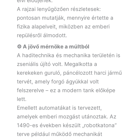
elvi elődjének.
A rajzai lenyűgözően részletesek:
pontosan mutatják, mennyire értette a
fizika alapelveit, miközben az emberi
repülésről álmodott.
⚙️ A jövő mérnöke a múltból
A haditechnika és mechanika területén is
zseniális újító volt. Megalkotta a
kerekeken guruló, páncélozott harci jármű
tervét, amely forgó ágyúkkal volt
felszerelve – ez a modern tank előképe
lett.
Emellett automatákat is tervezett,
amelyek emberi mozgást utánoztak. Az
1490-es években készült „robotkatona”
terve például működő mechanikát