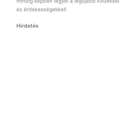
mindig képben legyél a legújabb kvízekkel
és érdekességekkel!
Hirdetés