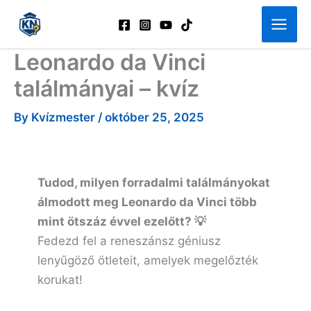
Skip
to
content
Leonardo da Vinci
találmányai – kvíz
By
Kvízmester
/
október 25, 2025
Tudod, milyen forradalmi találmányokat
álmodott meg Leonardo da Vinci több
mint ötszáz évvel ezelőtt?
💡
Fedezd fel a reneszánsz géniusz
lenyűgöző ötleteit, amelyek megelőzték
korukat!