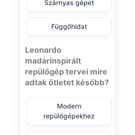
Szárnyas gépet
Függőhidat
Leonardo
madárinspirált
repülőgép tervei mire
adtak ötletet később?
Modern
repülőgépekhez