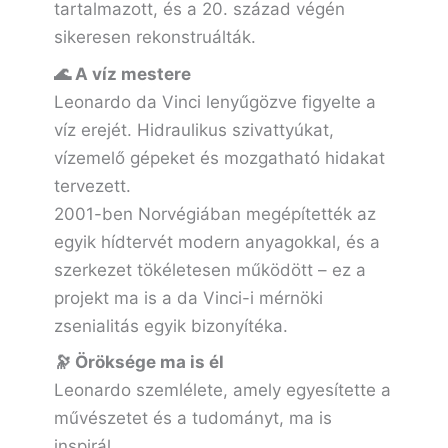
tartalmazott, és a 20. század végén
sikeresen rekonstruálták.
🌊 A víz mestere
Leonardo da Vinci lenyűgözve figyelte a
víz erejét. Hidraulikus szivattyúkat,
vízemelő gépeket és mozgatható hidakat
tervezett.
2001-ben Norvégiában megépítették az
egyik hídtervét modern anyagokkal, és a
szerkezet tökéletesen működött – ez a
projekt ma is a da Vinci-i mérnöki
zsenialitás egyik bizonyítéka.
🔭 Öröksége ma is él
Leonardo szemlélete, amely egyesítette a
művészetet és a tudományt, ma is
inspirál.