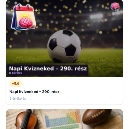
⭐
5,0
Napi Kvízneked – 290. rész
3 értékelés