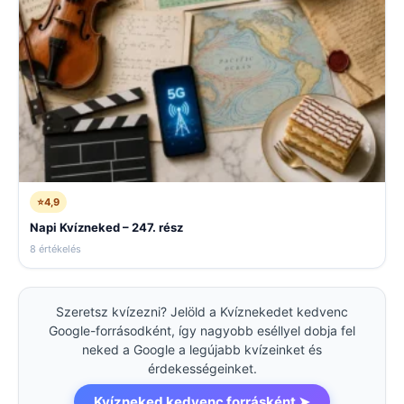
⭐
4,9
Napi Kvízneked – 247. rész
8 értékelés
Szeretsz kvízezni? Jelöld a Kvíznekedet kedvenc
Google-forrásodként, így nagyobb eséllyel dobja fel
neked a Google a legújabb kvízeinket és
érdekességeinket.
Kvízneked kedvenc forrásként ➤