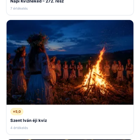
Napi Kvízneked – 272. rész
7 értékelés
⭐
5,0
Szent Iván éji kvíz
4 értékelés