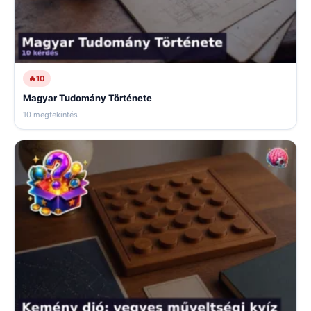
🔥
10
Magyar Tudomány Története
10 megtekintés