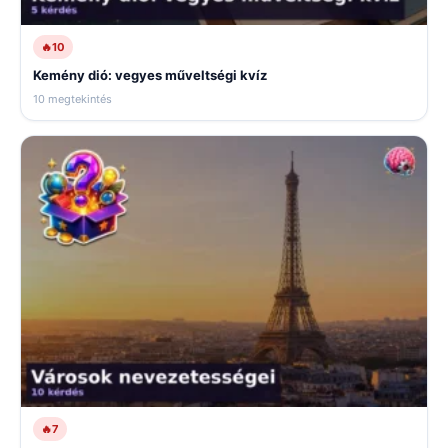
🔥
10
Kemény dió: vegyes műveltségi kvíz
10 megtekintés
🔥
7