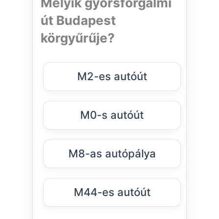
Melyik gyorsforgalmi
út Budapest
körgyűrűje?
M2-es autóút
M0-s autóút
M8-as autópálya
M44-es autóút