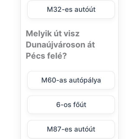
M32-es autóút
Melyik út visz
Dunaújvároson át
Pécs felé?
M60-as autópálya
6-os főút
M87-es autóút