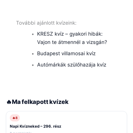
További ajánlott kvízeink:
KRESZ kvíz – gyakori hibák:
Vajon te átmennél a vizsgán?
Budapest villamosai kvíz
Autómárkák szülőhazája kvíz
🔥
Ma felkapott kvízek
🔥
8
Napi Kvízneked – 296. rész