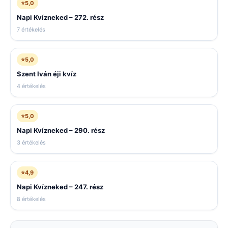
⭐
5,0
Napi Kvízneked – 272. rész
7 értékelés
⭐
5,0
Szent Iván éji kvíz
4 értékelés
⭐
5,0
Napi Kvízneked – 290. rész
3 értékelés
⭐
4,9
Napi Kvízneked – 247. rész
8 értékelés