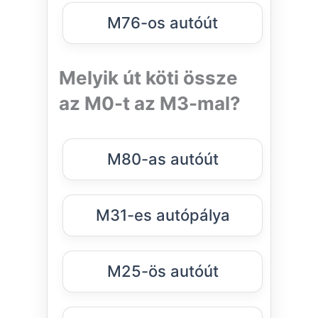
M76-os autóút
Melyik út köti össze
az M0-t az M3-mal?
M80-as autóút
M31-es autópálya
M25-ös autóút