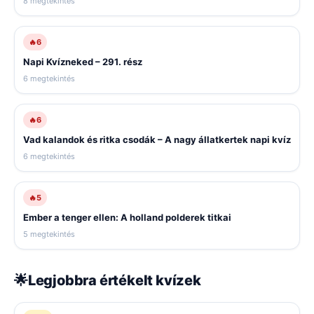
8 megtekintés
🔥
6
Napi Kvízneked – 291. rész
6 megtekintés
🔥
6
Vad kalandok és ritka csodák – A nagy állatkertek napi kvíz
6 megtekintés
🔥
5
Ember a tenger ellen: A holland polderek titkai
5 megtekintés
🌟
Legjobbra értékelt kvízek