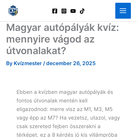
Skip
to
content
Magyar autópályák kvíz:
mennyire vágod az
útvonalakat?
By
Kvízmester
/
december 26, 2025
Ebben a kvízben magyar autópályák és
fontos útvonalak mentén kell
eligazodnod: merre visz az M1, M3, M5
vagy épp az M7? Ha vezetsz, utazol, vagy
csak szereted fejben összerakni a
térképet, ez a 8 kérdés jó kis villámpróba