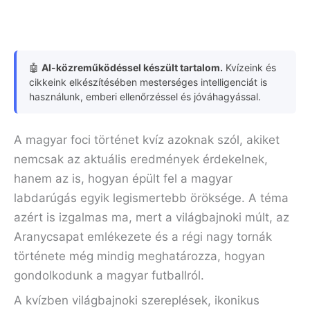
🤖
AI-közreműködéssel készült tartalom.
Kvízeink és
cikkeink elkészítésében mesterséges intelligenciát is
használunk, emberi ellenőrzéssel és jóváhagyással.
A magyar foci történet kvíz azoknak szól, akiket
nemcsak az aktuális eredmények érdekelnek,
hanem az is, hogyan épült fel a magyar
labdarúgás egyik legismertebb öröksége. A téma
azért is izgalmas ma, mert a világbajnoki múlt, az
Aranycsapat emlékezete és a régi nagy tornák
története még mindig meghatározza, hogyan
gondolkodunk a magyar futballról.
A kvízben világbajnoki szereplések, ikonikus