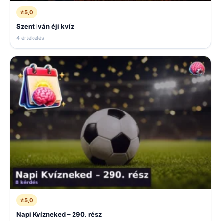
⭐
5,0
Szent Iván éji kvíz
4 értékelés
⭐
5,0
Napi Kvízneked – 290. rész