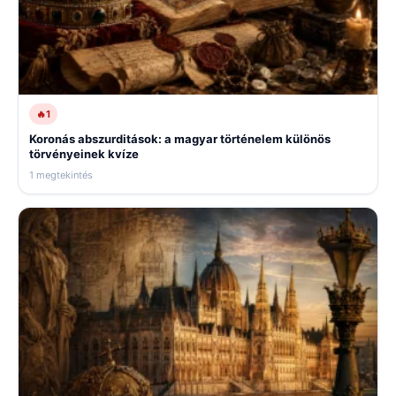
🔥
1
Koronás abszurditások: a magyar történelem különös
törvényeinek kvíze
1 megtekintés