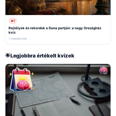
🔥
1
Rejtélyek és rekordok a Duna partján: a nagy Országház
kvíz
1 megtekintés
🌟
Legjobbra értékelt kvízek