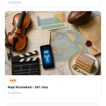
3 értékelés
⭐
4,9
Napi Kvízneked – 247. rész
8 értékelés