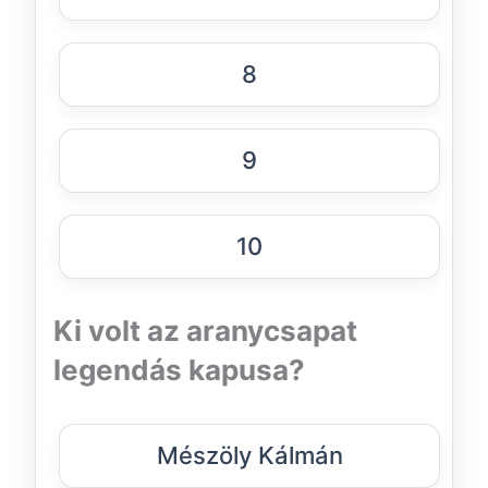
8
9
10
Ki volt az aranycsapat
legendás kapusa?
Mészöly Kálmán