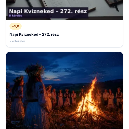
⭐
5,0
Napi Kvízneked – 272. rész
7 értékelés