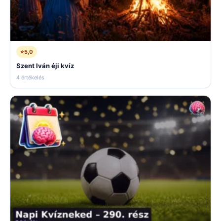
⭐
5,0
Szent Iván éji kvíz
4 értékelés