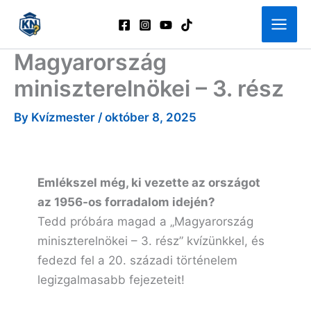
Skip
to
content
Magyarország
miniszterelnökei – 3. rész
By
Kvízmester
/
október 8, 2025
Emlékszel még, ki vezette az országot
az 1956-os forradalom idején?
Tedd próbára magad a „Magyarország
miniszterelnökei – 3. rész” kvízünkkel, és
fedezd fel a 20. századi történelem
legizgalmasabb fejezeteit!