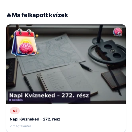
🔥
Ma felkapott kvízek
🔥
2
Napi Kvízneked – 272. rész
2 megtekintés