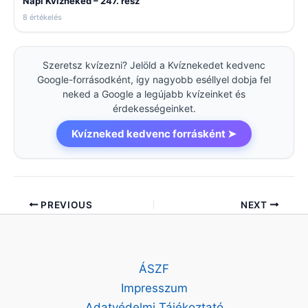
Napi Kvízneked – 247. rész
8 értékelés
Szeretsz kvízezni? Jelöld a Kvíznekedet kedvenc
Google-forrásodként, így nagyobb eséllyel dobja fel
neked a Google a legújabb kvízeinket és
érdekességeinket.
Kvízneked kedvenc forrásként ➤
PREVIOUS
NEXT
ÁSZF
Impresszum
Adatvédelmi Tájékoztató