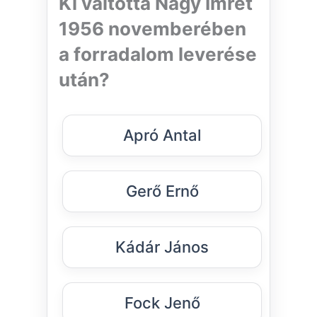
Ki váltotta Nagy Imrét
1956 novemberében
a forradalom leverése
után?
Apró Antal
Gerő Ernő
Kádár János
Fock Jenő