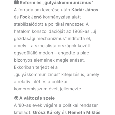
🏙️ Reform és „gulyáskommunizmus”
A forradalom leverése után
Kádár János
és
Fock Jenő
kormányzása alatt
stabilizálódott a politikai rendszer. A
hatalom konszolidációját az 1968-as „új
gazdasági mechanizmus” indította el,
amely – a szocialista országok között
egyedülálló módon – engedte a piac
bizonyos elemeinek megjelenését.
Ekkoriban terjedt el a
„gulyáskommunizmus” kifejezés is, amely
a relatív jólét és a politikai
kompromisszum éveit jellemezte.
🌍 A változás szele
A ’80-as évek végére a politikai rendszer
kifulladt.
Grósz Károly
és
Németh Miklós