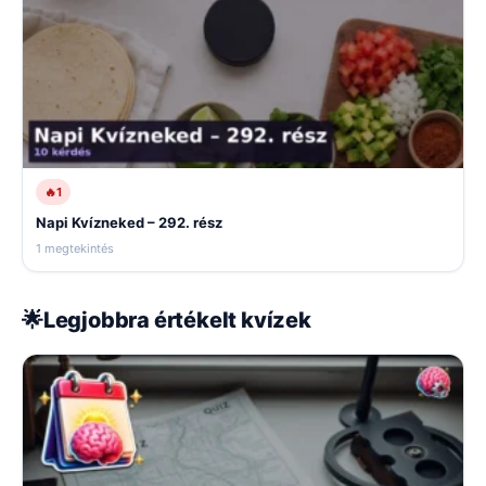
🔥
1
Napi Kvízneked – 292. rész
1 megtekintés
🌟
Legjobbra értékelt kvízek