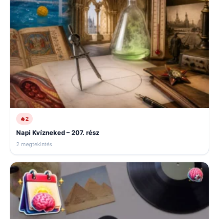
🔥
2
Napi Kvízneked – 207. rész
2 megtekintés