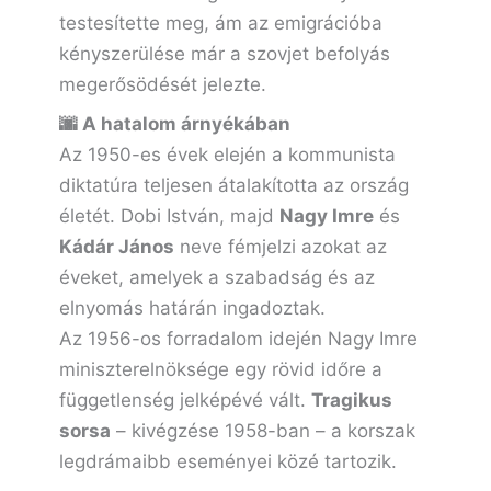
testesítette meg, ám az emigrációba
kényszerülése már a szovjet befolyás
megerősödését jelezte.
🌆 A hatalom árnyékában
Az 1950-es évek elején a kommunista
diktatúra teljesen átalakította az ország
életét. Dobi István, majd
Nagy Imre
és
Kádár János
neve fémjelzi azokat az
éveket, amelyek a szabadság és az
elnyomás határán ingadoztak.
Az 1956-os forradalom idején Nagy Imre
miniszterelnöksége egy rövid időre a
függetlenség jelképévé vált.
Tragikus
sorsa
– kivégzése 1958-ban – a korszak
legdrámaibb eseményei közé tartozik.