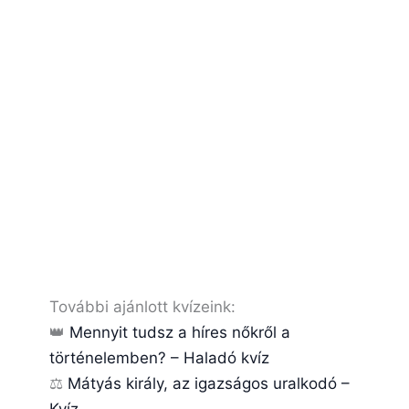
További ajánlott kvízeink:
👑
Mennyit tudsz a híres nőkről a
történelemben? – Haladó kvíz
⚖️
Mátyás király, az igazságos uralkodó –