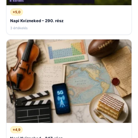
⭐
5,0
Napi Kvízneked – 290. rész
3 értékelés
⭐
4,9