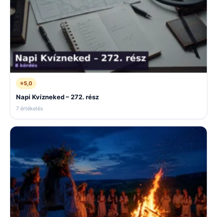
⭐
5,0
Napi Kvízneked – 272. rész
7 értékelés