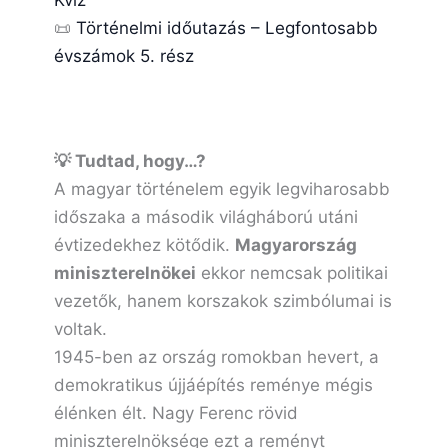
Kvíz
📜
Történelmi időutazás – Legfontosabb
évszámok 5. rész
💡 Tudtad, hogy…?
A magyar történelem egyik legviharosabb
időszaka a második világháború utáni
évtizedekhez kötődik.
Magyarország
miniszterelnökei
ekkor nemcsak politikai
vezetők, hanem korszakok szimbólumai is
voltak.
1945-ben az ország romokban hevert, a
demokratikus újjáépítés reménye mégis
élénken élt. Nagy Ferenc rövid
miniszterelnöksége ezt a reményt