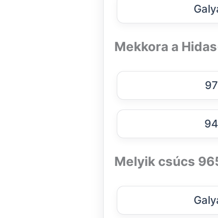
Galy
Mekkora a Hida
97
94
Melyik csúcs 9
Galy