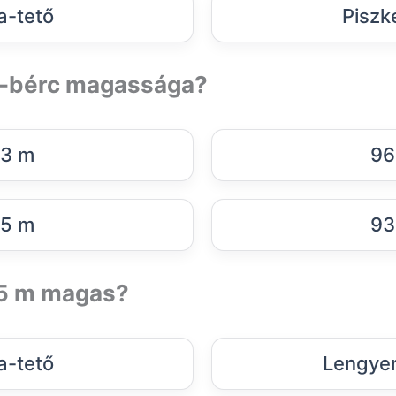
a-tető
Piszk
s-bérc magassága?
3 m
96
5 m
93
65 m magas?
a-tető
Lengyen