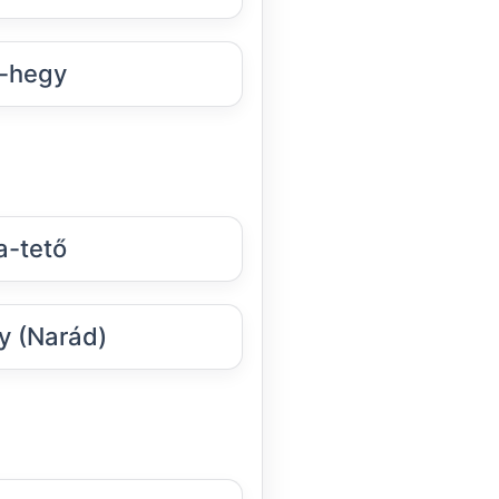
-hegy
a-tető
y (Narád)