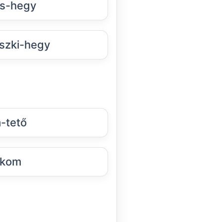
s-hegy
szki-hegy
-tető
ikom