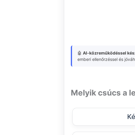
🤖
AI-közreműködéssel kész
emberi ellenőrzéssel és jóvá
Melyik csúcs a l
Ké