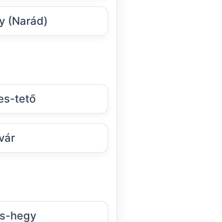
y (Narád)
es-tető
vár
s-hegy