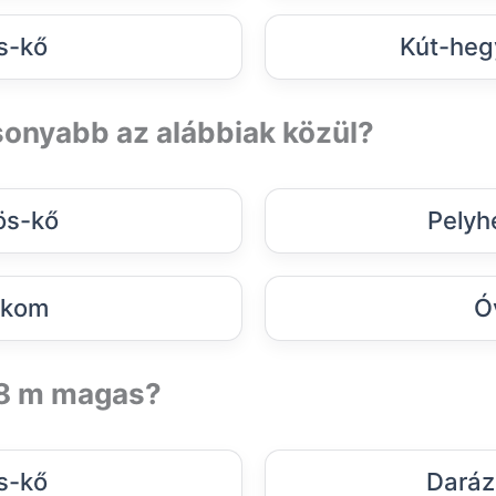
s-kő
Kút-heg
sonyabb az alábbiak közül?
ös-kő
Pelyh
ikom
Ó
98 m magas?
s-kő
Daráz