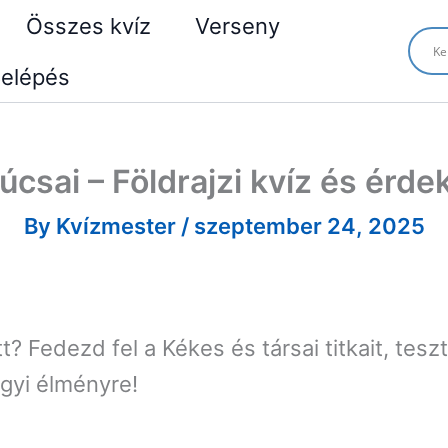
Összes kvíz
Verseny
elépés
úcsai – Földrajzi kvíz és érd
By
Kvízmester
/
szeptember 24, 2025
t? Fedezd fel a Kékes és társai titkait, tes
egyi élményre!