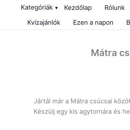
Skip
Kategóriák
Kezdőlap
Rólunk
▾
to
Kvízajánlók
Ezen a napon
B
content
Mátra cs
Jártál már a Mátra csúcsai közöt
Készülj egy kis agytornára és h