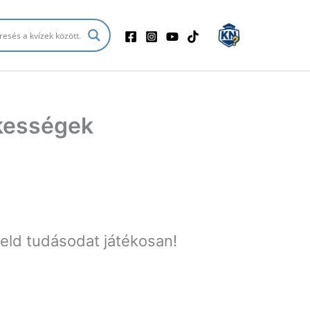
ekességek
zteld tudásodat játékosan!