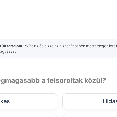
ült tartalom.
Kvízeink és cikkeink elkészítésében mesterséges intell
hagyással.
egmagasabb a felsoroltak közül?
kes
Hida