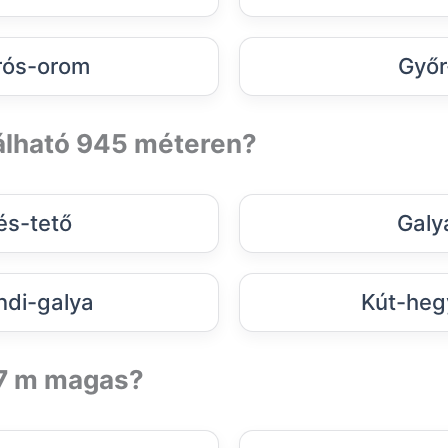
ós-orom
Győr
lálható 945 méteren?
és-tető
Galy
di-galya
Kút-heg
37 m magas?