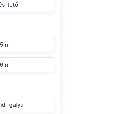
és-tető
5 m
6 m
di-galya