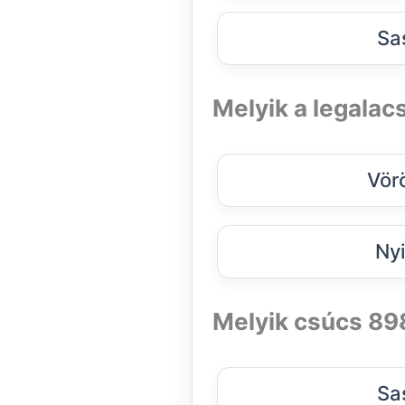
Sa
Melyik a legalac
Vör
Ny
Melyik csúcs 8
Sa