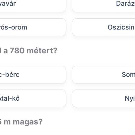
yavár
Daráz
ós-orom
Oszicsin
l a 780 métert?
c-bérc
Som
Átal-kő
Ny
5 m magas?