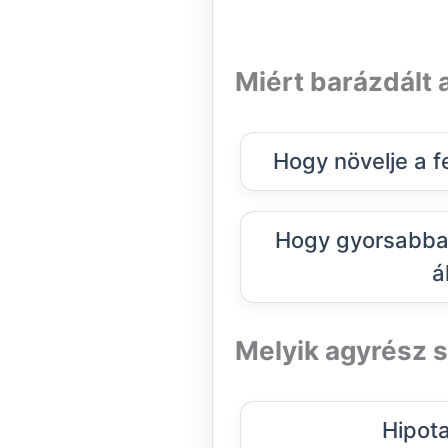
Miért barázdált 
Hogy növelje a f
Hogy gyorsabban
á
Melyik agyrész 
Hipot