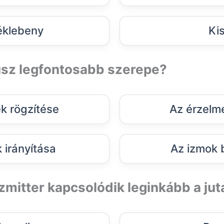
éklebeny
Ki
sz legfontosabb szerepe?
k rögzítése
Az érzelme
k irányítása
Az izmok 
zmitter kapcsolódik leginkább a ju