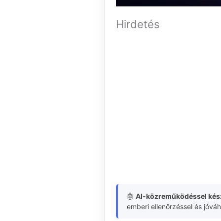
Hirdetés
🤖
AI-közreműködéssel kész
emberi ellenőrzéssel és jóvá