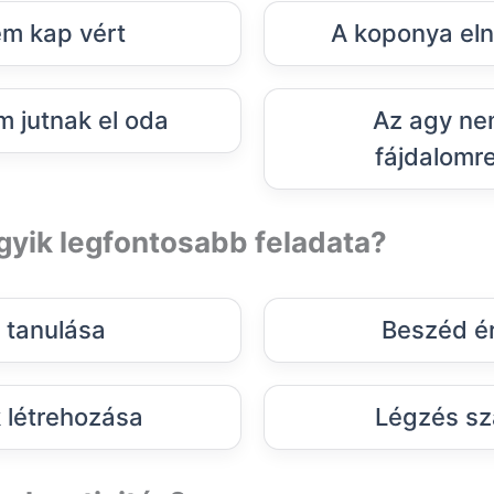
m kap vért
A koponya elny
m jutnak el oda
Az agy ne
fájdalomr
gyik legfontosabb feladata?
tanulása
Beszéd é
 létrehozása
Légzés sz