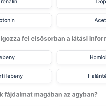
renalin
Dop
otonin
Aceti
lgozza fel elsősorban a látási info
 lebeny
Homlo
rti lebeny
Halánt
k fájdalmat magában az agyban?