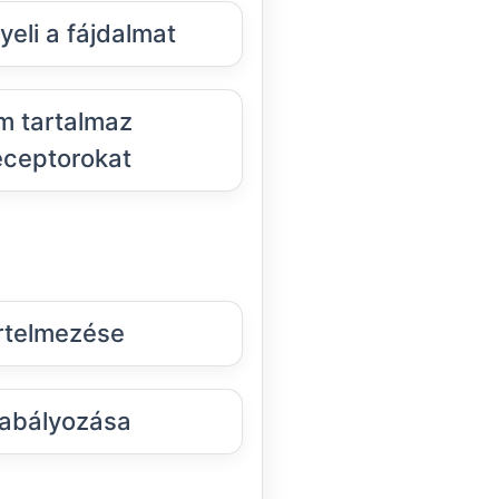
eli a fájdalmat
m tartalmaz
eceptorokat
rtelmezése
abályozása