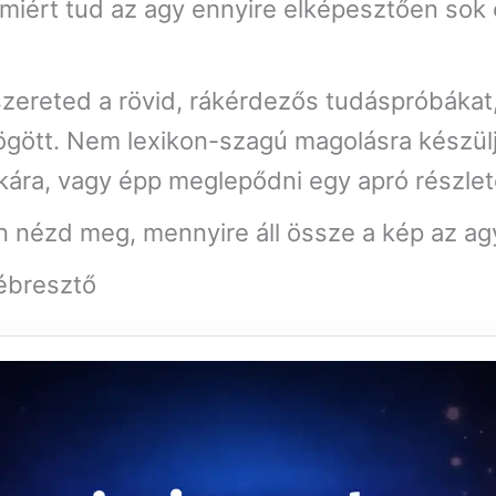
 miért tud az agy ennyire elképesztően sok
szereted a rövid, rákérdezős tudáspróbákat,
gött. Nem lexikon-szagú magolásra készülj
gikára, vagy épp meglepődni egy apró részlet
n nézd meg, mennyire áll össze a kép az agy
ébresztő