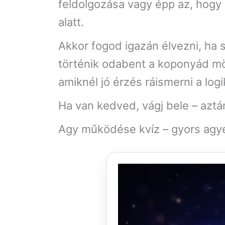
feldolgozása vagy épp az, hogy
alatt.
Akkor fogod igazán élvezni, ha 
történik odabent a koponyád mö
amiknél jó érzés ráismerni a lo
Ha van kedved, vágj bele – aztá
Agy működése kvíz – gyors agy