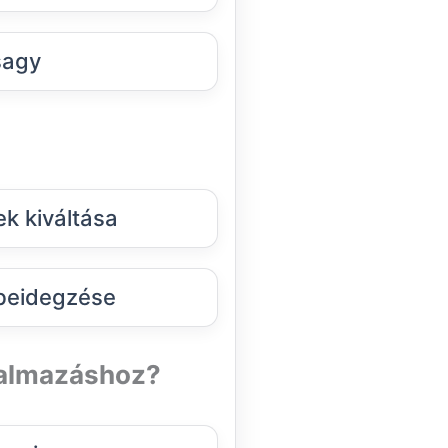
sagy
k kiváltása
beidegzése
talmazáshoz?