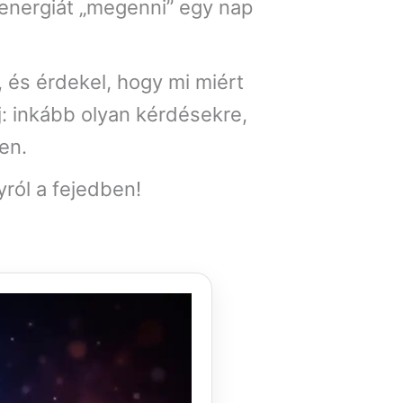
 energiát „megenni” egy nap
 és érdekel, hogy mi miért
: inkább olyan kérdésekre,
en.
ról a fejedben!