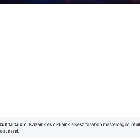
ült tartalom.
Kvízeink és cikkeink elkészítésében mesterséges intell
hagyással.