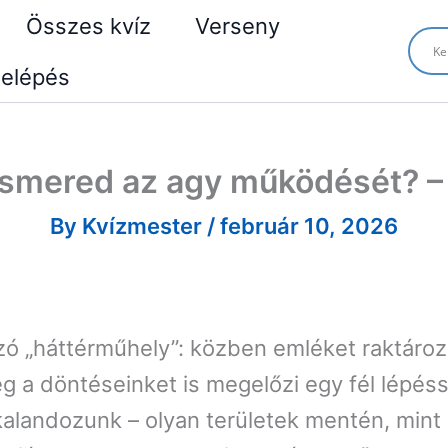
Összes kvíz
Verseny
elépés
ismered az agy működését? – 
By
Kvízmester
/
február 10, 2026
 „háttérműhely”: közben emléket raktároz
ég a döntéseinket is megelőzi egy fél lépés
alandozunk – olyan területek mentén, mint 