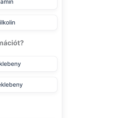
amin
lkolin
rmációt?
klebeny
éklebeny