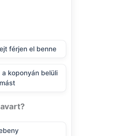
jt férjen el benne
a koponyán belüli
mást
zavart?
lebeny