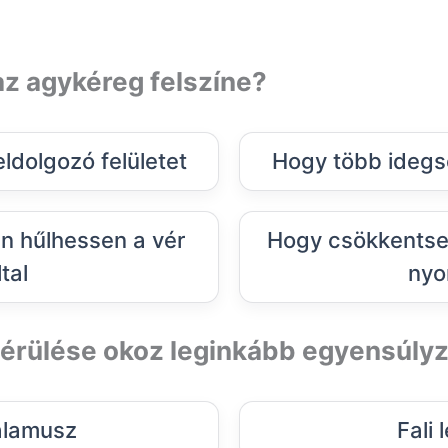
az agykéreg felszíne?
eldolgozó felületet
Hogy több idegse
 hűlhessen a vér
Hogy csökkentse 
ltal
nyo
sérülése okoz leginkább egyensúly
alamusz
Fali 