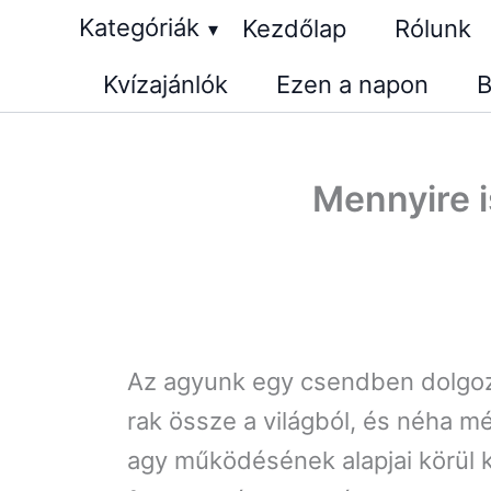
Skip
Kategóriák
Kezdőlap
Rólunk
▾
to
Kvízajánlók
Ezen a napon
B
content
Mennyire 
Az agyunk egy csendben dolgozó
rak össze a világból, és néha m
agy működésének alapjai körül k