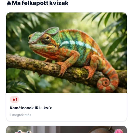
🔥
Ma felkapott kvízek
🔥
1
Kaméleonok IRL –kvíz
1 megtekintés