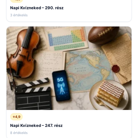
Napi Kvízneked – 290. rész
3 értékelés
⭐
4,9
Napi Kvízneked – 247. rész
8 értékelés