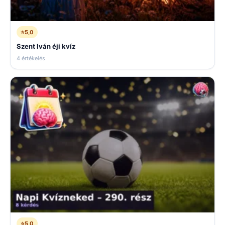
⭐
5,0
Szent Iván éji kvíz
4 értékelés
⭐
5,0