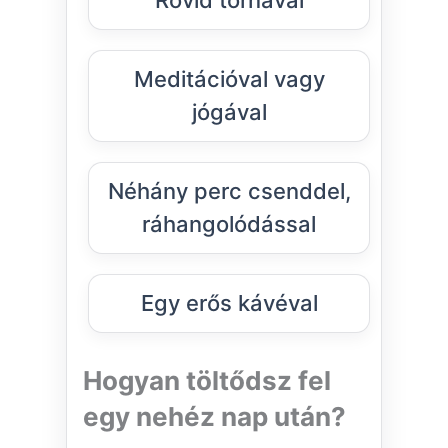
Rövid tornával
Meditációval vagy
jógával
Néhány perc csenddel,
ráhangolódással
Egy erős kávéval
Hogyan töltődsz fel
egy nehéz nap után?