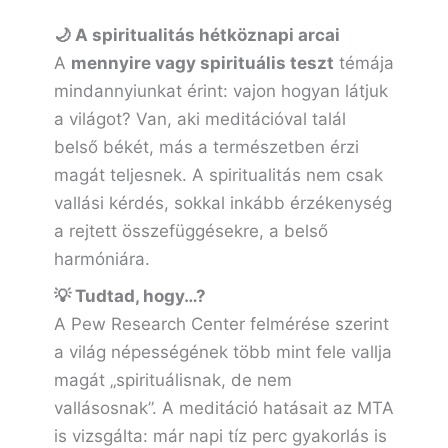
🌙 A spiritualitás hétköznapi arcai
A
mennyire vagy spirituális teszt
témája
mindannyiunkat érint: vajon hogyan látjuk
a világot? Van, aki meditációval talál
belső békét, más a természetben érzi
magát teljesnek. A spiritualitás nem csak
vallási kérdés, sokkal inkább érzékenység
a rejtett összefüggésekre, a belső
harmóniára.
💡 Tudtad, hogy…?
A Pew Research Center felmérése szerint
a világ népességének több mint fele vallja
magát „spirituálisnak, de nem
vallásosnak”. A meditáció hatásait az MTA
is vizsgálta: már napi tíz perc gyakorlás is