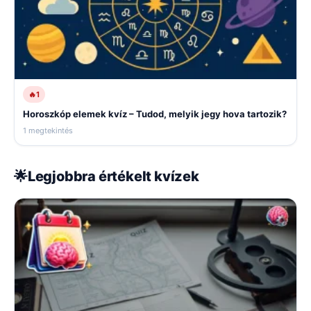
🔥
1
Horoszkóp elemek kvíz – Tudod, melyik jegy hova tartozik?
1 megtekintés
🌟
Legjobbra értékelt kvízek