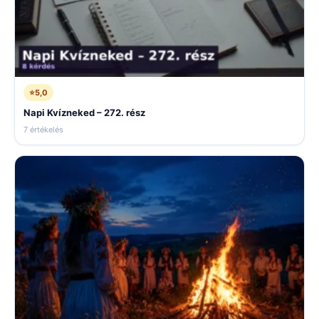
⭐
5,0
Napi Kvízneked – 272. rész
7 értékelés