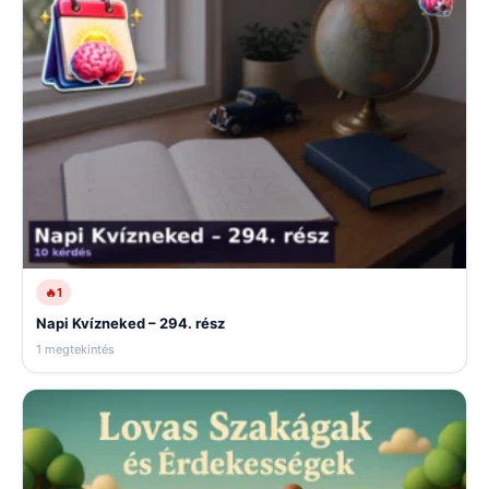
🔥
1
Napi Kvízneked – 294. rész
1 megtekintés