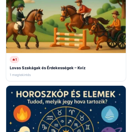
🔥
1
Lovas Szakágak és Érdekességek – Kvíz
1 megtekintés