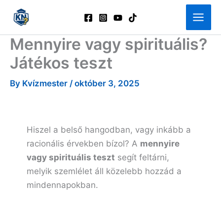
Skip
to
content
Mennyire vagy spirituális?
Játékos teszt
By
Kvízmester
/
október 3, 2025
Hiszel a belső hangodban, vagy inkább a
racionális érvekben bízol? A
mennyire
vagy spirituális teszt
segít feltárni,
melyik szemlélet áll közelebb hozzád a
mindennapokban.