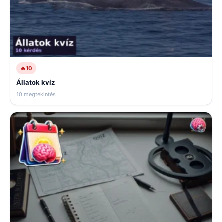
🔥
10
Állatok kvíz
10 megtekintés