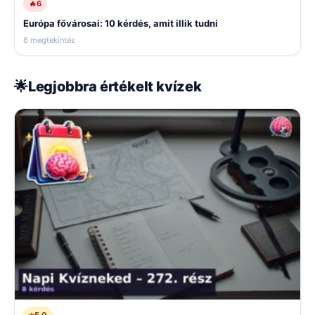
🔥
6
Európa fővárosai: 10 kérdés, amit illik tudni
6 megtekintés
🌟
Legjobbra értékelt kvízek
⭐
5,0