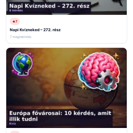
🔥
7
Napi Kvízneked – 272. rész
7 megtekintés