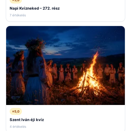
Napi Kvízneked – 272. rész
7 értékelés
⭐
5,0
Szent Iván éji kvíz
4 értékelés