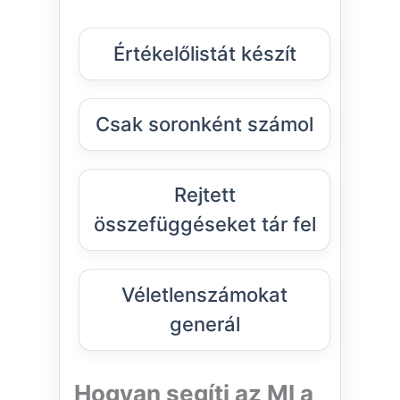
Értékelőlistát készít
Csak soronként számol
Rejtett
összefüggéseket tár fel
Véletlenszámokat
generál
Hogyan segíti az MI a