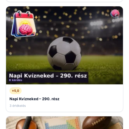
⭐
5,0
Napi Kvízneked – 290. rész
3 értékelés