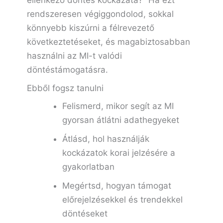
ellenkező döntés kockázata?” Ha ezt
rendszeresen végiggondolod, sokkal
könnyebb kiszúrni a félrevezető
következtetéseket, és magabiztosabban
használni az MI-t valódi
döntéstámogatásra.
Ebből fogsz tanulni
Felismerd, mikor segít az MI
gyorsan átlátni adathegyeket
Átlásd, hol használják
kockázatok korai jelzésére a
gyakorlatban
Megértsd, hogyan támogat
előrejelzésekkel és trendekkel
döntéseket