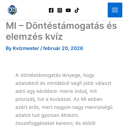
Skip
to
content
MI – Döntéstámogatás és
elemzés kvíz
By
Kvízmester
/
február 20, 2026
A döntéstámogatás lényege, hogy
adatokból és mintákból segít jobb választ
adni egy kérdésre: merre indulj, mit
priorizálj, hol a kockázat. Az MI ebben
azért erős, mert nagyon nagy mennyiségű
adatot tud gyorsan átnézni,
összefüggéseket keresni, és ebből