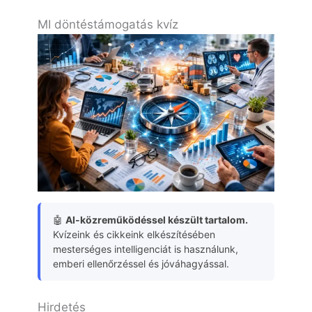
MI döntéstámogatás kvíz
🤖
AI-közreműködéssel készült tartalom.
Kvízeink és cikkeink elkészítésében
mesterséges intelligenciát is használunk,
emberi ellenőrzéssel és jóváhagyással.
Hirdetés