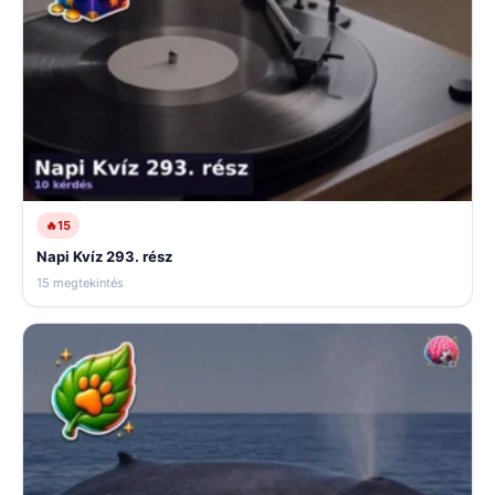
🔥
15
Napi Kvíz 293. rész
15 megtekintés