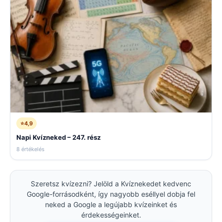
⭐
4,9
Napi Kvízneked – 247. rész
8 értékelés
Szeretsz kvízezni? Jelöld a Kvíznekedet kedvenc
Google-forrásodként, így nagyobb eséllyel dobja fel
neked a Google a legújabb kvízeinket és
érdekességeinket.