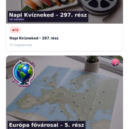
🔥
12
Napi Kvízneked – 297. rész
12 megtekintés