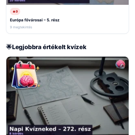
🔥
9
Európa fővárosai – 5. rész
9 megtekintés
🌟
Legjobbra értékelt kvízek