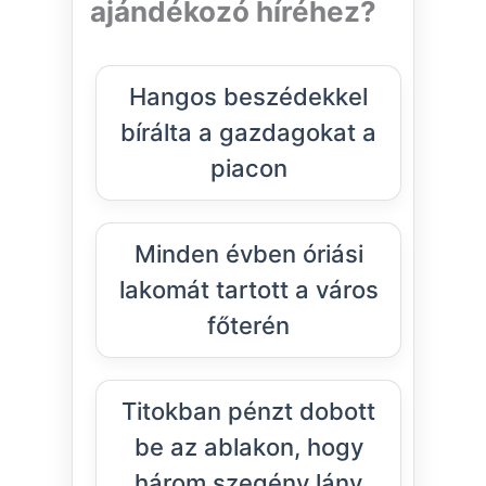
ajándékozó híréhez?
Hangos beszédekkel
bírálta a gazdagokat a
piacon
Minden évben óriási
lakomát tartott a város
főterén
Titokban pénzt dobott
be az ablakon, hogy
három szegény lány