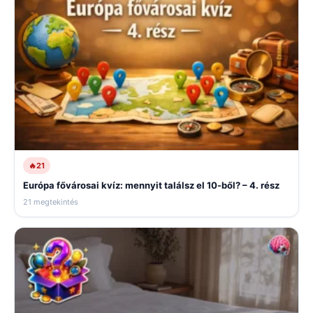
🔥
21
Európa fővárosai kvíz: mennyit találsz el 10-ből? – 4. rész
21 megtekintés