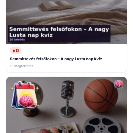
🔥
13
Semmittevés felsőfokon – A nagy Lusta nap kvíz
13 megtekintés