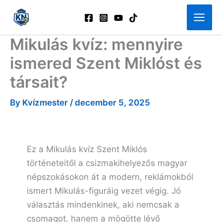
Skip
to
content
Mikulás kvíz: mennyire
ismered Szent Miklóst és
társait?
By
Kvízmester
/
december 5, 2025
Ez a Mikulás kvíz Szent Miklós
történeteitől a csizmakihelyezős magyar
népszokásokon át a modern, reklámokból
ismert Mikulás-figuráig vezet végig. Jó
választás mindenkinek, aki nemcsak a
csomagot, hanem a mögötte lévő