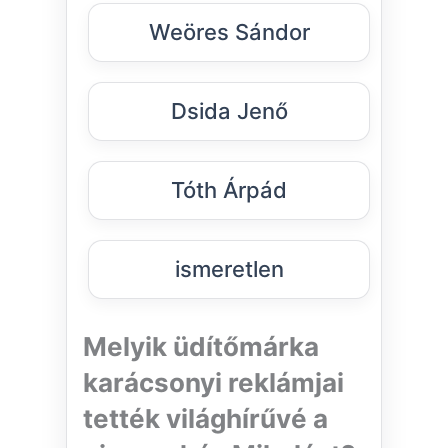
Weöres Sándor
Dsida Jenő
Tóth Árpád
ismeretlen
Melyik üdítőmárka
karácsonyi reklámjai
tették világhírűvé a