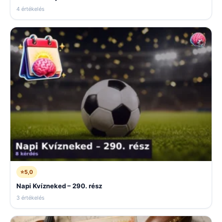
4 értékelés
⭐
5,0
Napi Kvízneked – 290. rész
3 értékelés