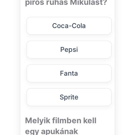
piros ruhás Mikulást?
Coca-Cola
Pepsi
Fanta
Sprite
Melyik filmben kell
egy apukának