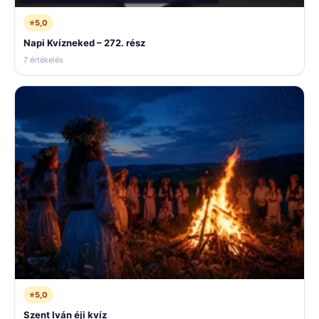
⭐
5,0
Napi Kvízneked – 272. rész
7 értékelés
⭐
5,0
Szent Iván éji kvíz