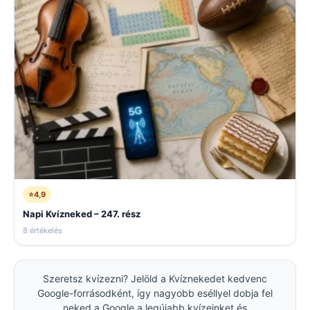
⭐
4,9
Napi Kvízneked – 247. rész
8 értékelés
Szeretsz kvízezni? Jelöld a Kvíznekedet kedvenc
Google-forrásodként, így nagyobb eséllyel dobja fel
neked a Google a legújabb kvízeinket és