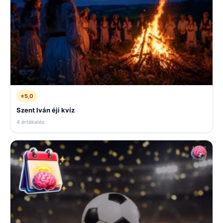
⭐
5,0
Szent Iván éji kvíz
4 értékelés