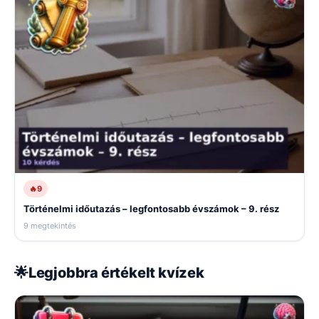
🔥
9
Történelmi időutazás – legfontosabb évszámok – 9. rész
9 megtekintés
🌟
Legjobbra értékelt kvízek