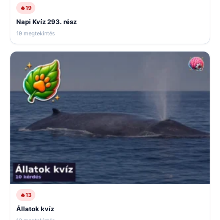
🔥
19
Napi Kvíz 293. rész
19 megtekintés
🔥
13
Állatok kvíz