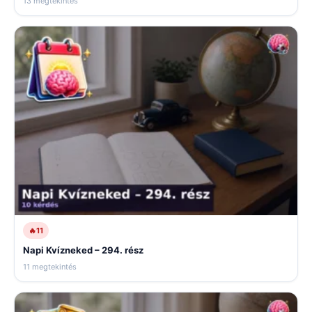
13 megtekintés
🔥
11
Napi Kvízneked – 294. rész
11 megtekintés