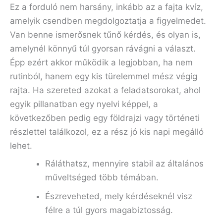
Ez a forduló nem harsány, inkább az a fajta kvíz,
amelyik csendben megdolgoztatja a figyelmedet.
Van benne ismerősnek tűnő kérdés, és olyan is,
amelynél könnyű túl gyorsan rávágni a választ.
Épp ezért akkor működik a legjobban, ha nem
rutinból, hanem egy kis türelemmel mész végig
rajta. Ha szereted azokat a feladatsorokat, ahol
egyik pillanatban egy nyelvi képpel, a
következőben pedig egy földrajzi vagy történeti
részlettel találkozol, ez a rész jó kis napi megálló
lehet.
Ráláthatsz, mennyire stabil az általános
műveltséged több témában.
Észreveheted, mely kérdéseknél visz
félre a túl gyors magabiztosság.