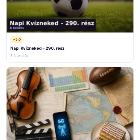
⭐
5,0
Napi Kvízneked – 290. rész
3 értékelés