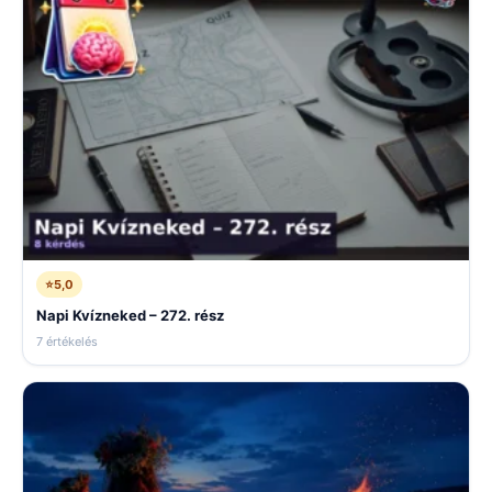
⭐
5,0
Napi Kvízneked – 272. rész
7 értékelés