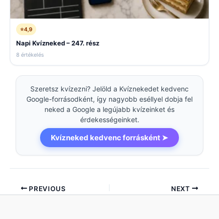
⭐
4,9
Napi Kvízneked – 247. rész
8 értékelés
Szeretsz kvízezni? Jelöld a Kvíznekedet kedvenc
Google-forrásodként, így nagyobb eséllyel dobja fel
neked a Google a legújabb kvízeinket és
érdekességeinket.
Kvízneked kedvenc forrásként ➤
PREVIOUS
NEXT