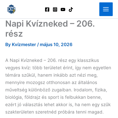
Skip
to
content
Napi Kvízneked – 206.
rész
By
Kvízmester
/
május 10, 2026
A Napi Kvízneked – 206. rész egy klasszikus
vegyes kvíz: több területet érint, így nem egyetlen
témára szűkül, hanem inkább azt nézi meg,
mennyire mozogsz otthonosan az általános
műveltség különböző zugaiban. Irodalom, fizika,
biológia, földrajz és sport is felbukkan benne,
ezért jó választás lehet akkor is, ha nem egy szűk
szakterületen szeretnéd próbára tenni magad.