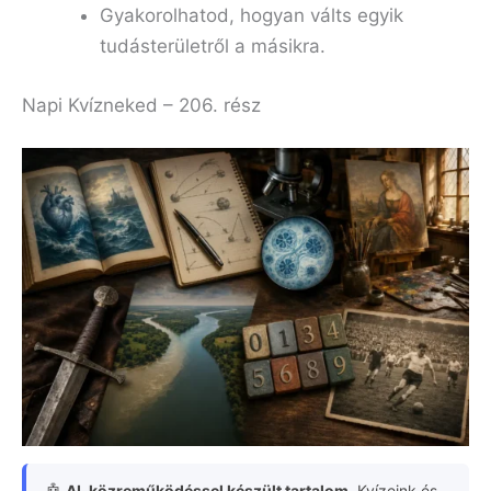
Gyakorolhatod, hogyan válts egyik
tudásterületről a másikra.
Napi Kvízneked – 206. rész
🤖
AI-közreműködéssel készült tartalom.
Kvízeink és