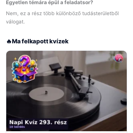
Egyetlen témára épül a feladatsor?
Nem, ez a rész több különböző tudásterületből
válogat.
🔥
Ma felkapott kvízek