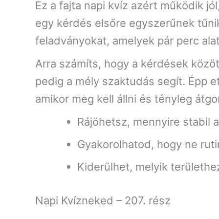
Ez a fajta napi kvíz azért működik j
egy kérdés elsőre egyszerűnek tűnik,
feladványokat, amelyek pár perc alat
Arra számíts, hogy a kérdések közöt
pedig a mély szaktudás segít. Épp et
amikor meg kell állni és tényleg átgo
Rájöhetsz, mennyire stabil
Gyakorolhatod, hogy ne ruti
Kiderülhet, melyik terület
Napi Kvízneked – 207. rész