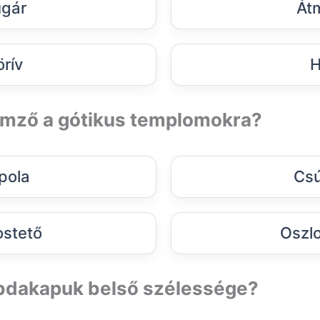
gár
Át
örív
H
lemző a gótikus templomokra?
pola
Csú
stető
Oszl
abdakapuk belső szélessége?