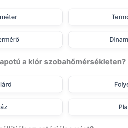
méter
Term
rmérő
Dinam
lapotú a klór szobahőmérsékleten?
ilárd
Foly
áz
Pl