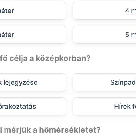
éter
4 m
éter
5 m
 fő célja a középkorban?
 lejegyzése
Színpad
órakoztatás
Hírek f
l mérjük a hőmérsékletet?