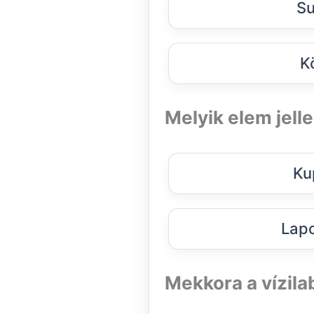
Su
K
Melyik elem jel
Ku
Lapo
Mekkora a vízil