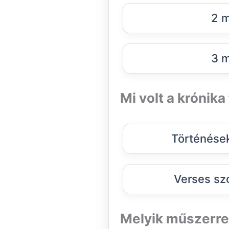
2 m
3 m
Mi volt a krónika
Történések
Verses sz
Melyik műszerre