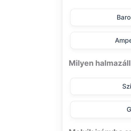
Baro
Ampe
Milyen halmazál
Sz
G