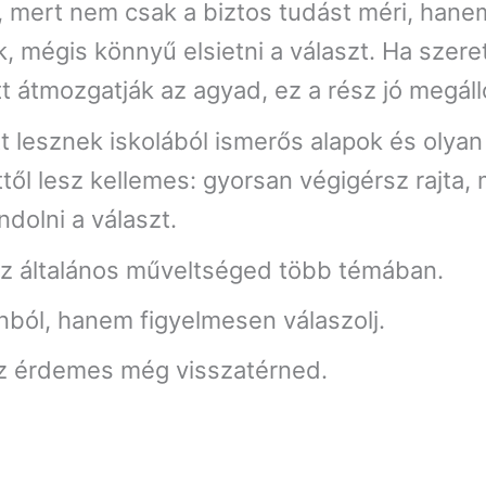
ól, mert nem csak a biztos tudást méri, hane
 mégis könnyű elsietni a választ. Ha szeret
t átmozgatják az agyad, ez a rész jó megáll
t lesznek iskolából ismerős alapok és olyan
től lesz kellemes: gyorsan végigérsz rajta, 
ndolni a választ.
 az általános műveltséged több témában.
nból, hanem figyelmesen válaszolj.
hez érdemes még visszatérned.