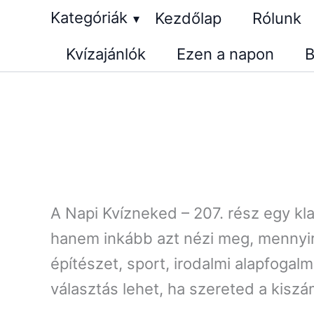
Skip
Kategóriák
Kezdőlap
Rólunk
▾
to
Kvízajánlók
Ezen a napon
B
content
A Napi Kvízneked – 207. rész egy kla
hanem inkább azt nézi meg, mennyir
építészet, sport, irodalmi alapfoga
választás lehet, ha szereted a kisz