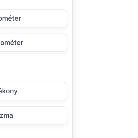
ométer
ométer
ékony
azma