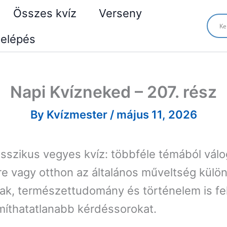
Összes kvíz
Verseny
elépés
Napi Kvízneked – 207. rész
By
Kvízmester
/
május 11, 2026
sszikus vegyes kvíz: többféle témából válog
e vagy otthon az általános műveltség külö
lmak, természettudomány és történelem is fe
ámíthatatlanabb kérdéssorokat.