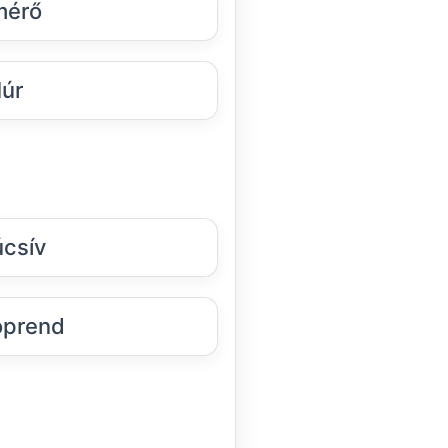
mérő
úr
csív
oprend