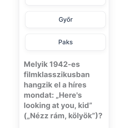
Győr
Paks
Melyik 1942-es
filmklasszikusban
hangzik el a híres
mondat: „Here's
looking at you, kid”
(„Nézz rám, kölyök”)?