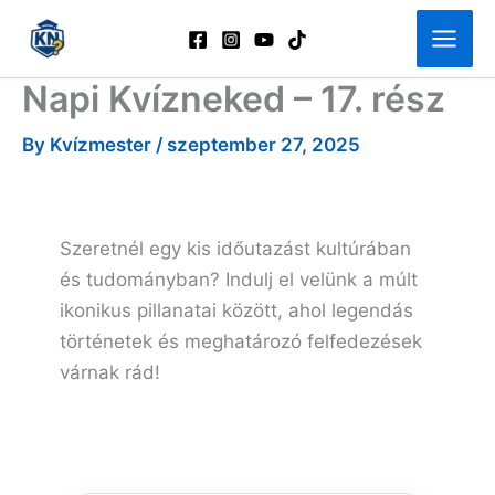
Skip
to
content
Napi Kvízneked – 17. rész
By
Kvízmester
/
szeptember 27, 2025
Szeretnél egy kis időutazást kultúrában
és tudományban? Indulj el velünk a múlt
ikonikus pillanatai között, ahol legendás
történetek és meghatározó felfedezések
várnak rád!