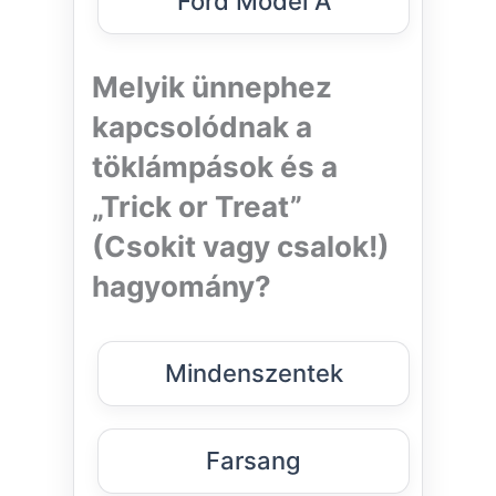
Ford Model A
Melyik ünnephez
kapcsolódnak a
töklámpások és a
„Trick or Treat”
(Csokit vagy csalok!)
hagyomány?
Mindenszentek
Farsang