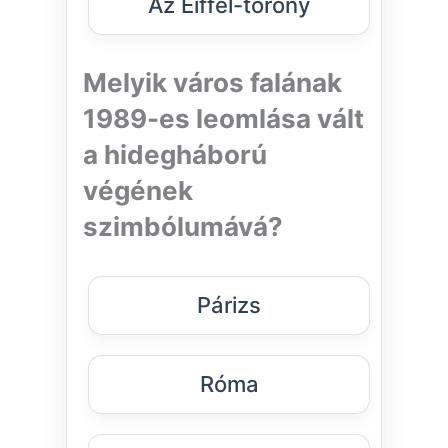
Az Eiffel-torony
Melyik város falának
1989-es leomlása vált
a hidegháború
végének
szimbólumává?
Párizs
Róma