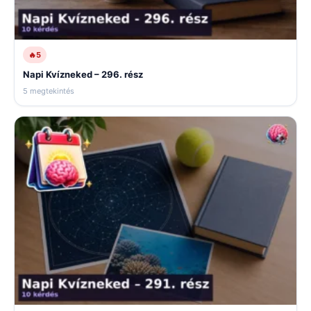
🔥
5
Napi Kvízneked – 296. rész
5 megtekintés