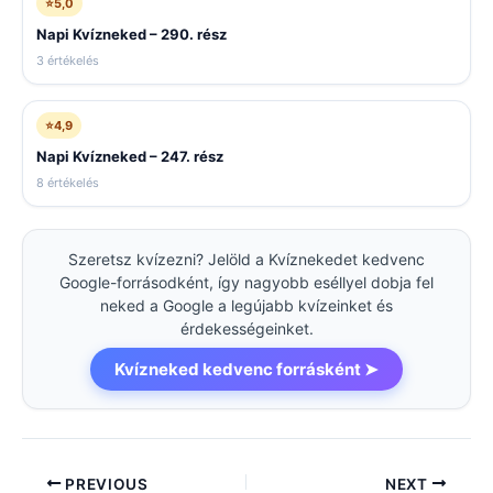
⭐
5,0
Napi Kvízneked – 290. rész
3 értékelés
⭐
4,9
Napi Kvízneked – 247. rész
8 értékelés
Szeretsz kvízezni? Jelöld a Kvíznekedet kedvenc
Google-forrásodként, így nagyobb eséllyel dobja fel
neked a Google a legújabb kvízeinket és
érdekességeinket.
Kvízneked kedvenc forrásként ➤
PREVIOUS
NEXT