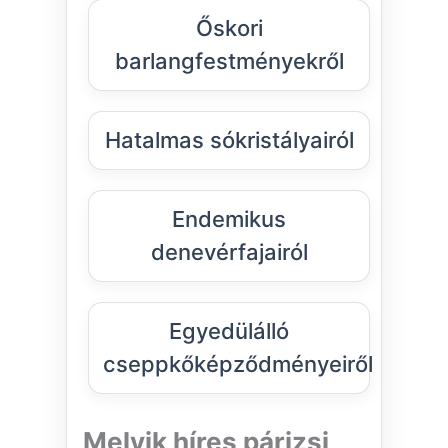
Őskori
barlangfestményekről
Hatalmas sókristályairól
Endemikus
denevérfajairól
Egyedülálló
cseppkőképződményeiről
Melyik híres párizsi