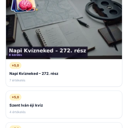
⭐
5,0
Napi Kvízneked – 272. rész
7 értékelés
⭐
5,0
Szent Iván éji kvíz
4 értékelés