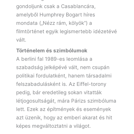
gondoljunk csak a Casablancára,
amelyből Humphrey Bogart híres
mondata („Nézz rám, kölyök”) a
filmtörténet egyik legismertebb idézetévé
vált.
Történelem és szimbólumok
A berlini fal 1989-es leomlása a
szabadság jelképévé vált, nem csupán
politikai fordulatként, hanem társadalmi
felszabadulásként is. Az Eiffel-torony
pedig, bár eredetileg sokan vitatták
létjogosultságát, mára Párizs szimbóluma
lett. Ezek az építmények és események
azt üzenik, hogy az emberi akarat és hit
képes megváltoztatni a világot.