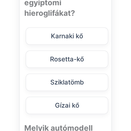
egyiptomi
hieroglifákat?
Karnaki kő
Rosetta-kő
Sziklatömb
Gízai kő
Melyik autómodell