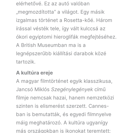
elérhetővé. Ez az autó valóban
„megmozdította” a világot. Egy másik
izgalmas történet a Rosetta-kőé. Három
írással vésték tele, így vált kulccsá az
ókori egyiptomi hieroglifák megfejtéséhez.
A British Museumban ma is a
legnépszerűbb kiállítási darabok közé
tartozik.
A kultúra ereje
A magyar filmtörténet egyik klasszikusa,
Jancsó Miklós
Szegénylegények
című
filmje nemcsak hazai, hanem nemzetközi
szinten is elismerést szerzett. Cannes-
ban is bemutatták, és egyedi filmnyelve
máig meghatározó. A kultúra ugyanígy
más országokban is ikonokat teremtett: