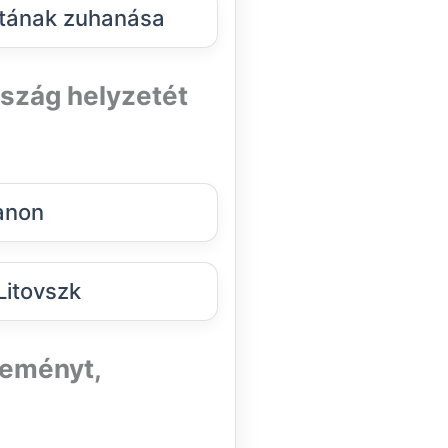
atának zuhanása
szág helyzetét
anon
Litovszk
teményt,