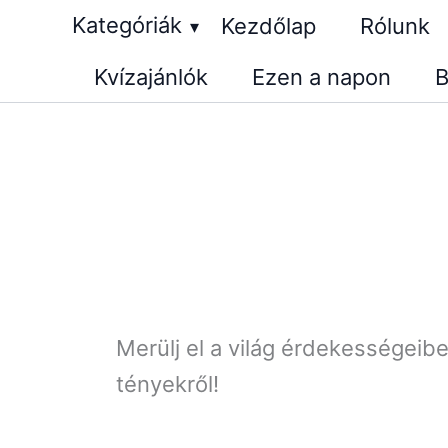
Skip
Kategóriák
Kezdőlap
Rólunk
▾
to
Kvízajánlók
Ezen a napon
B
content
Merülj el a világ érdekességeib
tényekről!