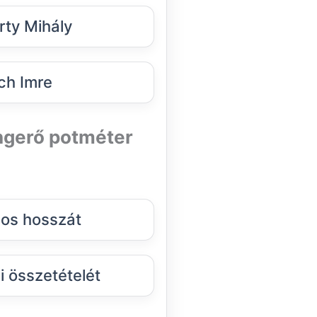
ty Mihály
h Imre
angerő potméter
os hosszát
 összetételét