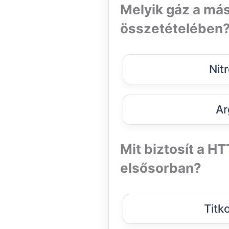
Melyik gáz a más
összetételében
Nit
Ar
Mit biztosít a H
elsősorban?
Titk