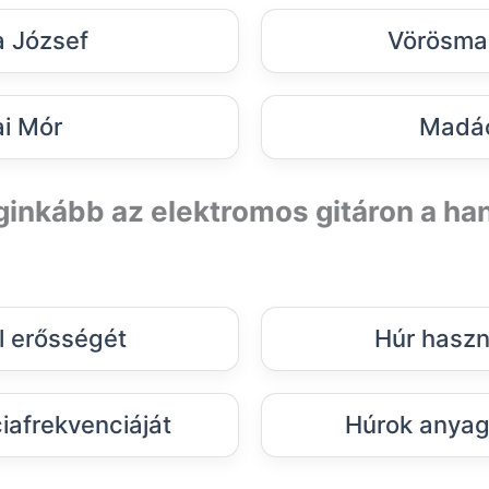
 József
Vörösmar
i Mór
Madác
ginkább az elektromos gitáron a h
l erősségét
Húr haszn
iafrekvenciáját
Húrok anyagi