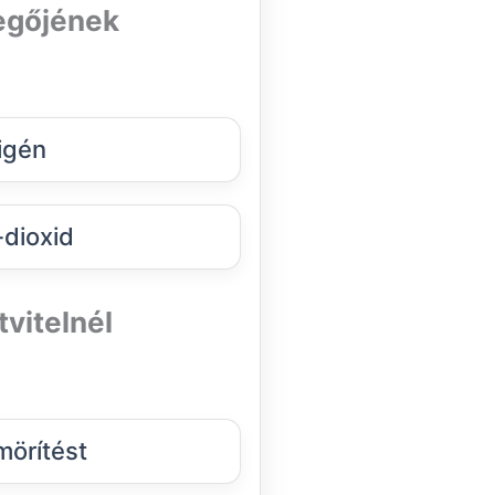
vegőjének
igén
dioxid
vitelnél
örítést