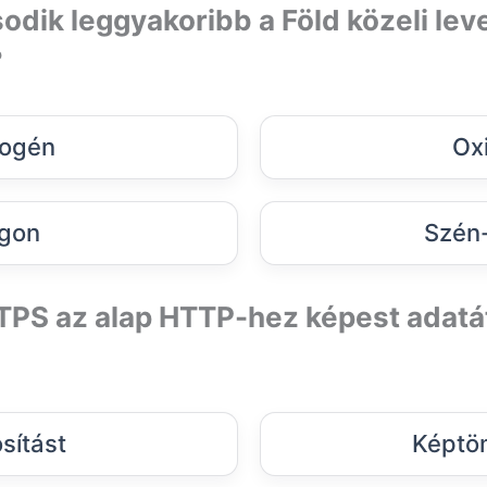
odik leggyakoribb a Föld közeli le
?
rogén
Ox
gon
Szén-
TTPS az alap HTTP-hez képest adatát
osítást
Képtöm