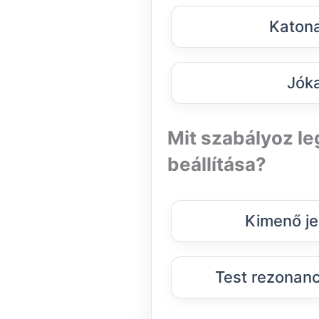
Katona
Jóka
Mit szabályoz le
beállítása?
Kimenő je
Test rezonanc