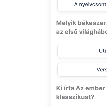
A nyelvcsont
Melyik békeszer
az első világháb
Utr
Vers
Ki írta Az ember
klasszikust?