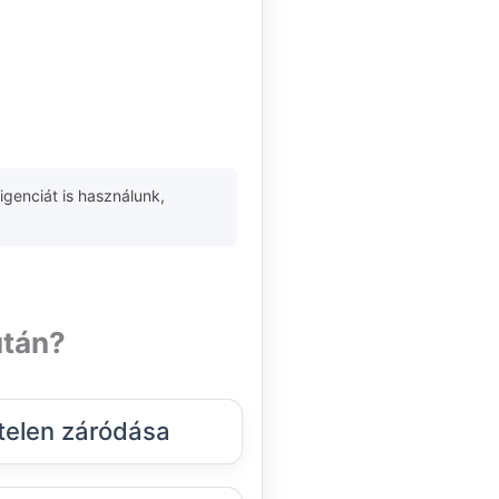
igenciát is használunk,
után?
telen záródása