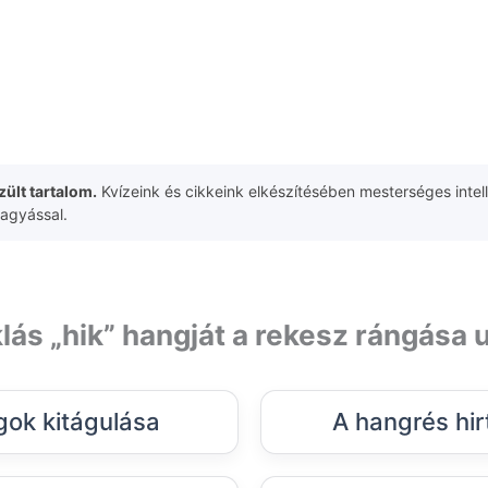
ült tartalom.
Kvízeink és cikkeink elkészítésében mesterséges intell
hagyással.
lás „hik” hangját a rekesz rángása 
ok kitágulása
A hangrés hir