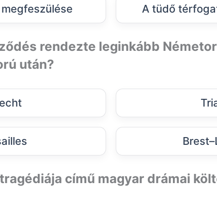
 megfeszülése
A tüdő térfog
ződés rendezte leginkább Németor
orú után?
echt
Tri
ailles
Brest–
 tragédiája című magyar drámai köl