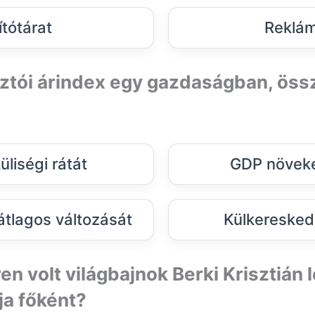
ítótárat
Reklám
ztói árindex egy gazdaságban, öss
liségi rátát
GDP növeke
átlagos változását
Külkeresked
en volt világbajnok Berki Krisztián
a főként?