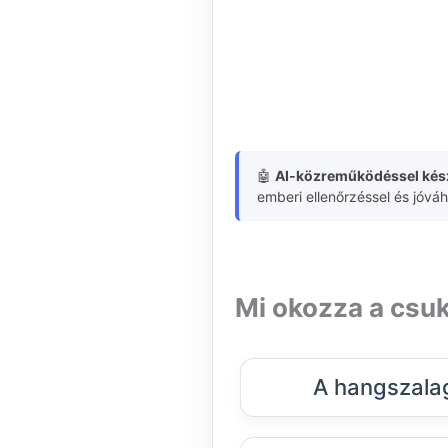
🤖
AI-közreműködéssel kész
emberi ellenőrzéssel és jóvá
Mi okozza a csuk
A hangszalag