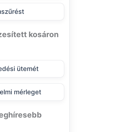
szűrést
zesített kosáron
dési ütemét
elmi mérleget
 leghíresebb