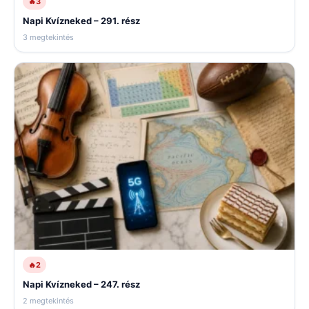
🔥
3
Napi Kvízneked – 291. rész
3 megtekintés
🔥
2
Napi Kvízneked – 247. rész
2 megtekintés