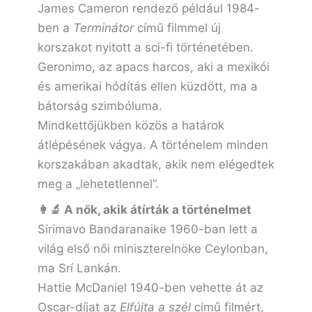
James Cameron rendező például 1984-
ben a
Terminátor
című filmmel új
korszakot nyitott a sci-fi történetében.
Geronimo, az apacs harcos, aki a mexikói
és amerikai hódítás ellen küzdött, ma a
bátorság szimbóluma.
Mindkettőjükben közös a határok
átlépésének vágya. A történelem minden
korszakában akadtak, akik nem elégedtek
meg a „lehetetlennel”.
👩‍🔬 A nők, akik átírták a történelmet
Sirimavo Bandaranaike 1960-ban lett a
világ első női miniszterelnöke Ceylonban,
ma Srí Lankán.
Hattie McDaniel 1940-ben vehette át az
Oscar-díjat az
Elfújta a szél
című filmért,