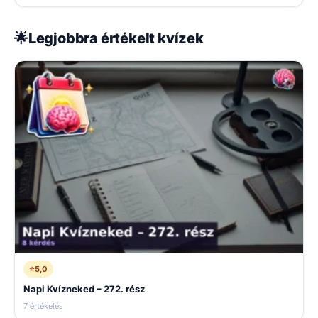
🌟
Legjobbra értékelt kvízek
⭐
5,0
Napi Kvízneked – 272. rész
7 értékelés