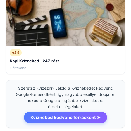
⭐
4,9
Napi Kvízneked – 247. rész
8 értékelés
Szeretsz kvízezni? Jelöld a Kvíznekedet kedvenc
Google-forrásodként, így nagyobb eséllyel dobja fel
neked a Google a legújabb kvízeinket és
érdekességeinket.
Kvízneked kedvenc forrásként ➤