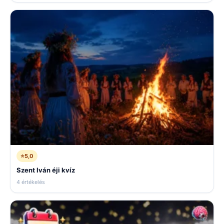
⭐
5,0
Szent Iván éji kvíz
4 értékelés