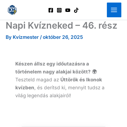
Skip
to
content
Napi Kvízneked – 46. rész
By
Kvízmester
/
október 26, 2025
Készen állsz egy időutazásra a
történelem nagy alakjai között? 🌍
Teszteld magad az
Úttörők és Ikonok
kvízben
, és derítsd ki, mennyit tudsz a
világ legendás alakjairól!