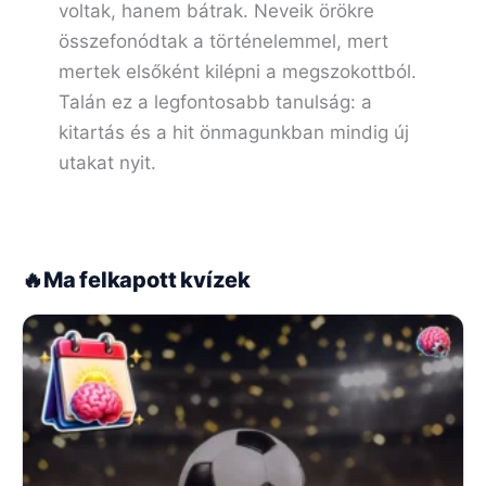
voltak, hanem bátrak. Neveik örökre
összefonódtak a történelemmel, mert
mertek elsőként kilépni a megszokottból.
Talán ez a legfontosabb tanulság: a
kitartás és a hit önmagunkban mindig új
utakat nyit.
🔥
Ma felkapott kvízek