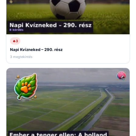
🔥
3
Napi Kvízneked – 290. rész
3 megtekintés