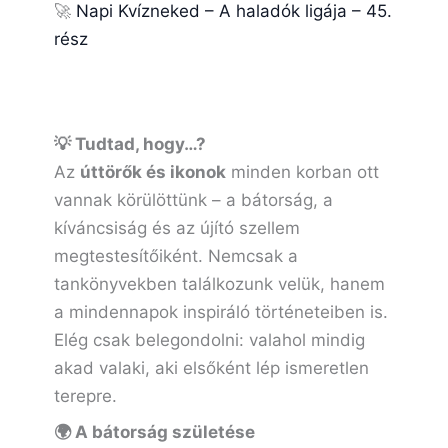
🚀
Napi Kvízneked – A haladók ligája – 45.
rész
💡 Tudtad, hogy…?
Az
úttörők és ikonok
minden korban ott
vannak körülöttünk – a bátorság, a
kíváncsiság és az újító szellem
megtestesítőiként. Nemcsak a
tankönyvekben találkozunk velük, hanem
a mindennapok inspiráló történeteiben is.
Elég csak belegondolni: valahol mindig
akad valaki, aki elsőként lép ismeretlen
terepre.
🌍 A bátorság születése