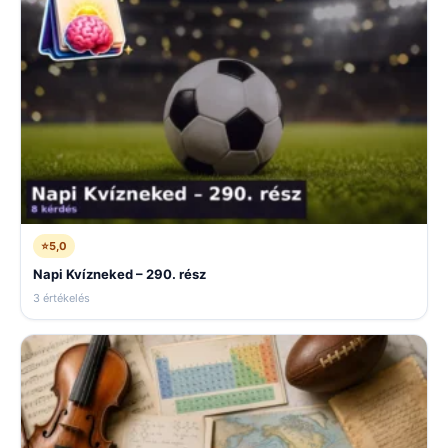
⭐
5,0
Napi Kvízneked – 290. rész
3 értékelés