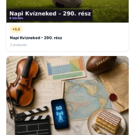
⭐
5,0
Napi Kvízneked – 290. rész
3 értékelés