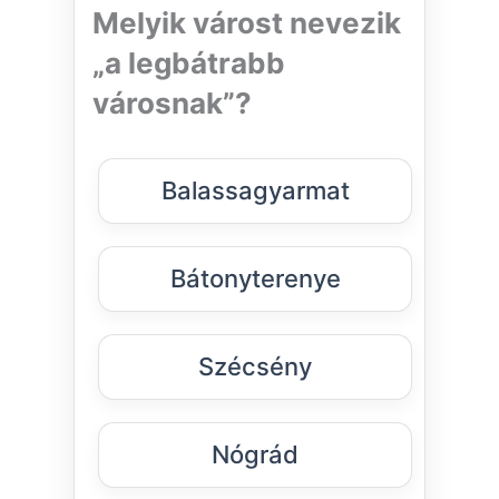
Melyik várost nevezik
„a legbátrabb
városnak”?
Balassagyarmat
Bátonyterenye
Szécsény
Nógrád