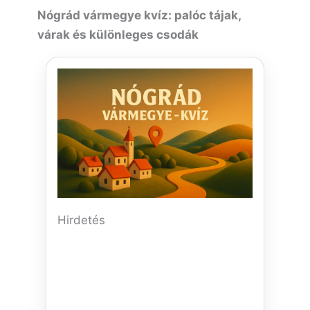
Nógrád vármegye kvíz: palóc tájak,
várak és különleges csodák
Hirdetés