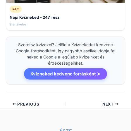
⭐
4,9
Napi Kvízneked – 247. rész
8 értékelés
Szeretsz kvízezni? Jelöld a Kvíznekedet kedvenc
Google-forrásodként, így nagyobb eséllyel dobja fel
neked a Google a legújabb kvízeinket és
érdekességeinket.
Kvízneked kedvenc forrásként ➤
PREVIOUS
NEXT