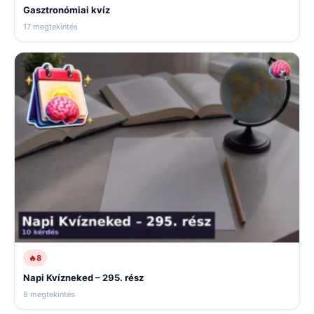
Gasztronómiai kvíz
17 megtekintés
🔥
8
Napi Kvízneked – 295. rész
8 megtekintés