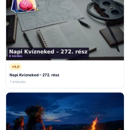
⭐
5,0
Napi Kvízneked – 272. rész
7 értékelés