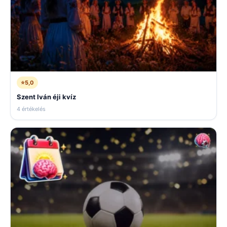
⭐
5,0
Szent Iván éji kvíz
4 értékelés