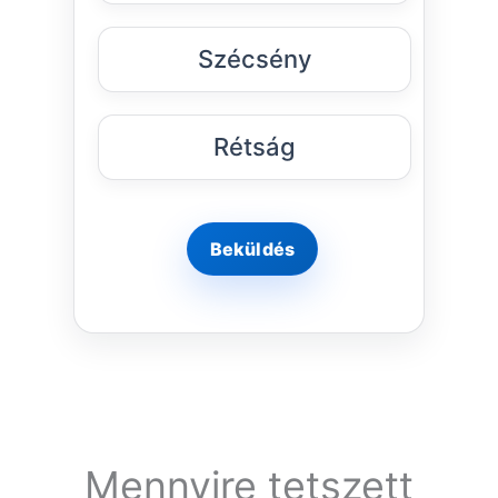
Szécsény
Rétság
Mennyire tetszett