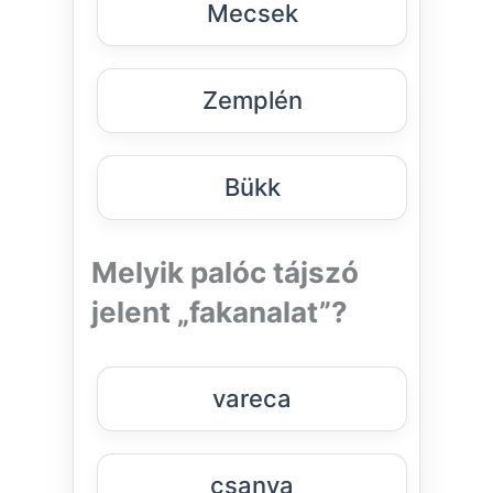
Mecsek
Zemplén
Bükk
Melyik palóc tájszó
jelent „fakanalat”?
vareca
csanya