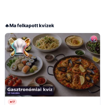
🔥
Ma felkapott kvízek
🔥
17