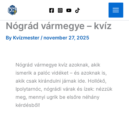
Skip
to
content
Nógrád vármegye – kvíz
By
Kvízmester
/
november 27, 2025
Nógrád vármegye kvíz azoknak, akik
ismerik a palóc vidéket – és azoknak is,
akik csak kirándulni járnak ide. Hollókő,
Ipolytarnóc, nógrádi várak és ízek: nézzük
meg, mennyi ugrik be elsőre néhány
kérdésből!