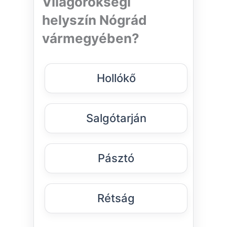
Világörökségi
helyszín Nógrád
vármegyében?
Hollókő
Salgótarján
Pásztó
Rétság