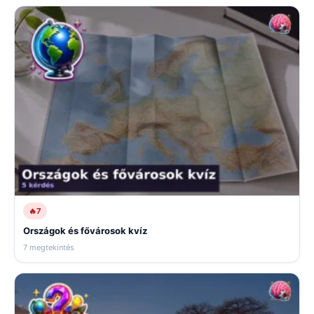
🔥
7
Országok és fővárosok kvíz
7 megtekintés