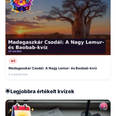
🔥
6
Madagaszkár Csodái: A Nagy Lemur- és Baobab-kvíz
6 megtekintés
🌟
Legjobbra értékelt kvízek