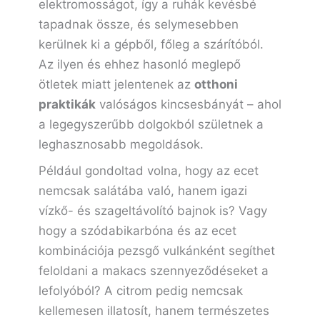
elektromosságot, így a ruhák kevésbé
tapadnak össze, és selymesebben
kerülnek ki a gépből, főleg a szárítóból.
Az ilyen és ehhez hasonló meglepő
ötletek miatt jelentenek az
otthoni
praktikák
valóságos kincsesbányát – ahol
a legegyszerűbb dolgokból születnek a
leghasznosabb megoldások.
Például gondoltad volna, hogy az ecet
nemcsak salátába való, hanem igazi
vízkő- és szageltávolító bajnok is? Vagy
hogy a szódabikarbóna és az ecet
kombinációja pezsgő vulkánként segíthet
feloldani a makacs szennyeződéseket a
lefolyóból? A citrom pedig nemcsak
kellemesen illatosít, hanem természetes