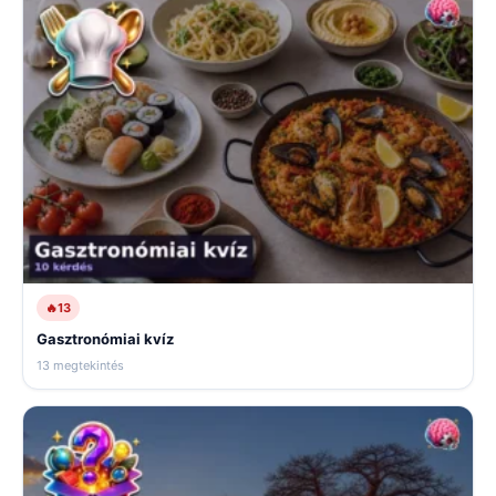
🔥
13
Gasztronómiai kvíz
13 megtekintés