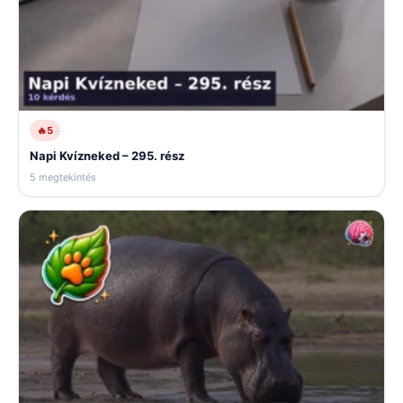
🔥
5
Napi Kvízneked – 295. rész
5 megtekintés