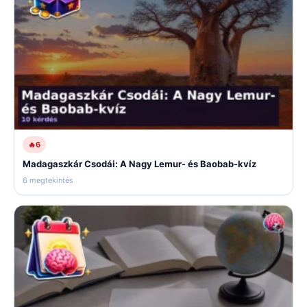
🔥
6
Madagaszkár Csodái: A Nagy Lemur- és Baobab-kvíz
6 megtekintés