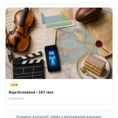
⭐
4,9
Napi Kvízneked – 247. rész
8 értékelés
Szeretsz kvízezni? Jelöld a Kvíznekedet kedvenc