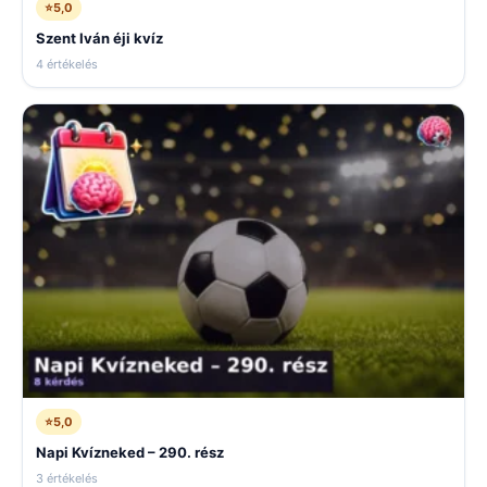
⭐
5,0
Szent Iván éji kvíz
4 értékelés
⭐
5,0
Napi Kvízneked – 290. rész
3 értékelés