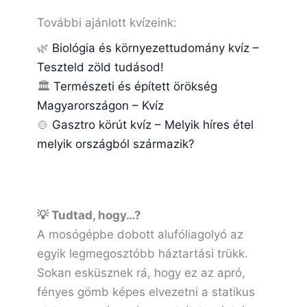
További ajánlott kvízeink:
🌿
Biológia és környezettudomány kvíz –
Teszteld zöld tudásod!
🏛️
Természeti és épített örökség
Magyarországon – Kvíz
🍲
Gasztro körút kvíz – Melyik híres étel
melyik országból származik?
💡 Tudtad, hogy…?
A mosógépbe dobott alufóliagolyó az
egyik legmegosztóbb háztartási trükk.
Sokan esküsznek rá, hogy ez az apró,
fényes gömb képes elvezetni a statikus