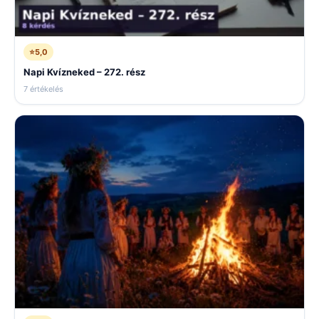
⭐
5,0
Napi Kvízneked – 272. rész
7 értékelés