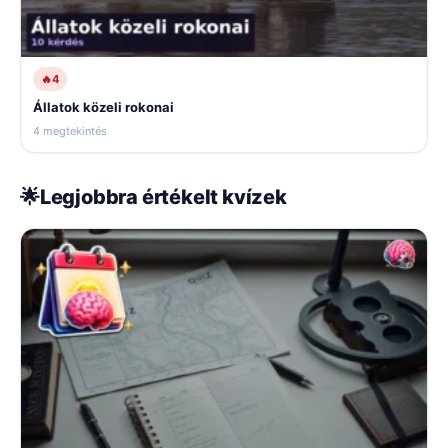
🔥
4
Állatok közeli rokonai
4 megtekintés
🌟
Legjobbra értékelt kvízek