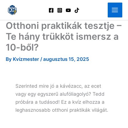
Skip
to
content
Otthoni praktikák tesztje –
Te hány trükköt ismersz a
10-ből?
By
Kvízmester
/
augusztus 15, 2025
Szerinted mire jó a kávézacc, az ecet
vagy egy egyszerű alufóliagolyó? Tedd
próbára a tudásod! Ez a kvíz elhozza a
leghasznosabb otthoni praktikák világát.