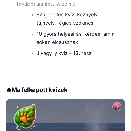
További ajánlott kvízeink:
Szójelentés kvíz: köznyelv,
tájnyelv, régies szókincs
10 gyors helyesírási kérdés, amin
sokan elcsúsznak
J vagy ly kvíz – 13. rész
🔥
Ma felkapott kvízek