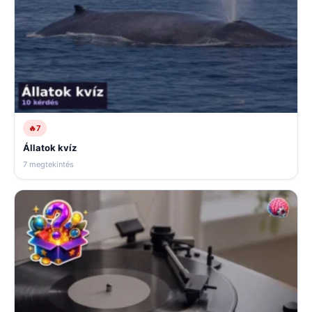
🔥
7
Állatok kvíz
7 megtekintés