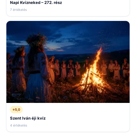
Napi Kvízneked – 272. rész
7 értékelés
⭐
5,0
Szent Iván éji kvíz
4 értékelés