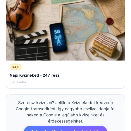
⭐
4,9
Napi Kvízneked – 247. rész
8 értékelés
Szeretsz kvízezni? Jelöld a Kvíznekedet kedvenc
Google-forrásodként, így nagyobb eséllyel dobja fel
neked a Google a legújabb kvízeinket és
érdekességeinket.