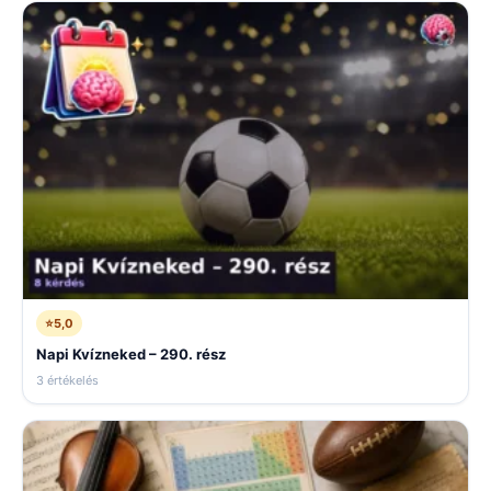
⭐
5,0
Napi Kvízneked – 290. rész
3 értékelés