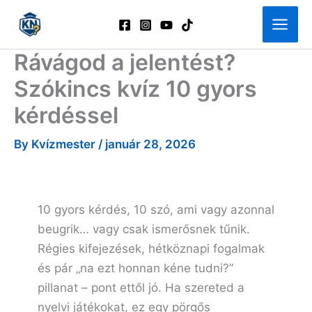
Skip
to
content
Rávágod a jelentést?
Szókincs kvíz 10 gyors
kérdéssel
By
Kvízmester
/
január 28, 2026
10 gyors kérdés, 10 szó, ami vagy azonnal
beugrik… vagy csak ismerősnek tűnik.
Régies kifejezések, hétköznapi fogalmak
és pár „na ezt honnan kéne tudni?”
pillanat – pont ettől jó. Ha szereted a
nyelvi játékokat, ez egy pörgős