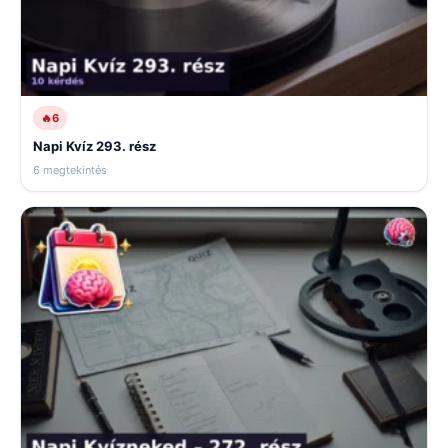
🔥
6
Napi Kvíz 293. rész
6 megtekintés