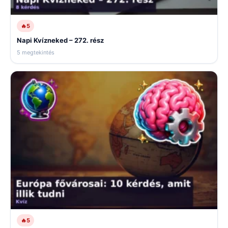
🔥
5
Napi Kvízneked – 272. rész
5 megtekintés
🔥
5