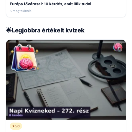
Európa fővárosai: 10 kérdés, amit illik tudni
5 megtekintés
🌟
Legjobbra értékelt kvízek
⭐
5,0