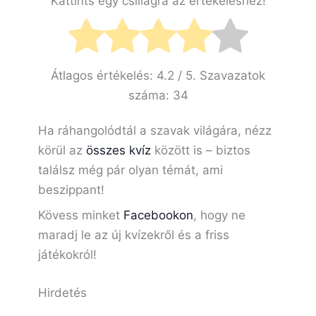
Kattints egy csillagra az értékeléshez!
Átlagos értékelés:
4.2
/ 5. Szavazatok
száma:
34
Ha ráhangolódtál a szavak világára, nézz
körül az
összes kvíz
között is – biztos
találsz még pár olyan témát, ami
beszippant!
Kövess minket
Facebookon
, hogy ne
maradj le az új kvízekről és a friss
játékokról!
Hirdetés