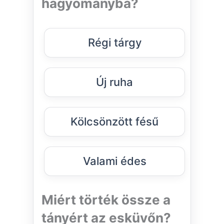
hagyományba?
Régi tárgy
Új ruha
Kölcsönzött fésű
Valami édes
Miért törték össze a
tányért az esküvőn?