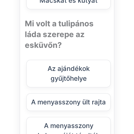
Macskát és kutyát
Mi volt a tulipános
láda szerepe az
esküvőn?
Az ajándékok
gyűjtőhelye
A menyasszony ült rajta
A menyasszony