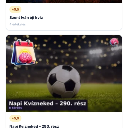
⭐
5,0
Szent Iván éji kvíz
4 értékelés
⭐
5,0
Napi Kvízneked – 290. rész