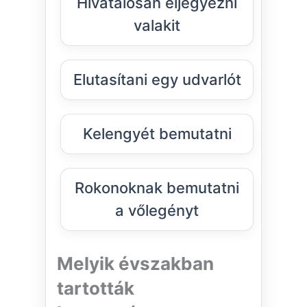
Hivatalosan eljegyezni
valakit
Elutasítani egy udvarlót
Kelengyét bemutatni
Rokonoknak bemutatni
a vőlegényt
Melyik évszakban
tartották