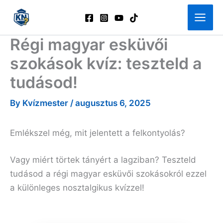
Skip
to
content
Régi magyar esküvői
szokások kvíz: teszteld a
tudásod!
By
Kvízmester
/
augusztus 6, 2025
Emlékszel még, mit jelentett a felkontyolás?
Vagy miért törtek tányért a lagziban? Teszteld
tudásod a régi magyar esküvői szokásokról ezzel
a különleges nosztalgikus kvízzel!