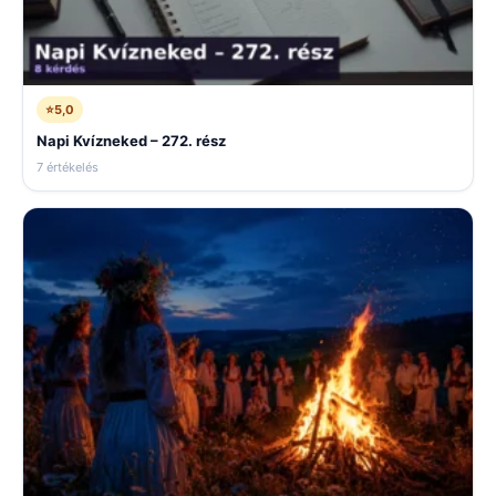
⭐
5,0
Napi Kvízneked – 272. rész
7 értékelés