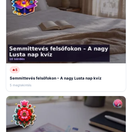
🔥
5
Semmittevés felsőfokon – A nagy Lusta nap kvíz
5 megtekintés