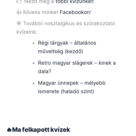
👉 Nézd meg a
többi kvízünket
!
👍 Kövess minket
Facebookon
!
🎯 További nosztalgikus és szórakoztató
kvízeink:
Régi tárgyak – általános
műveltség (kezdő)
Retro magyar slágerek – kinek a
dala?
Magyar ünnepek – mélyebb
ismerete (haladó szint)
🔥
Ma felkapott kvízek