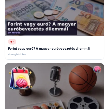
🔥
4
Forint vagy euró? A magyar euróbevezetés dilemmái
4 megtekintés