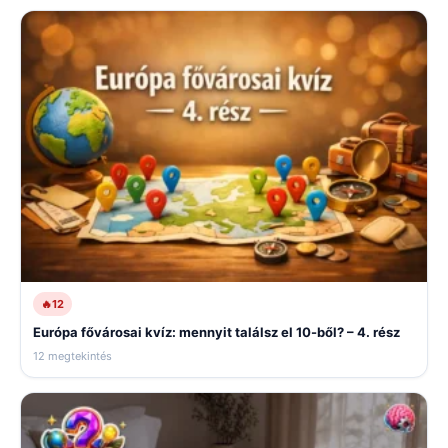
🔥
12
Európa fővárosai kvíz: mennyit találsz el 10-ből? – 4. rész
12 megtekintés