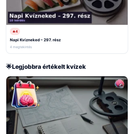
🔥
4
Napi Kvízneked – 297. rész
4 megtekintés
🌟
Legjobbra értékelt kvízek