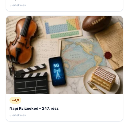
3 értékelés
⭐
4,9
Napi Kvízneked – 247. rész
8 értékelés