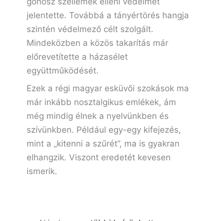
gonosz szellemek elleni védelmet
jelentette. Továbbá a tányértörés hangja
szintén védelmező célt szolgált.
Mindeközben a közös takarítás már
előrevetítette a házasélet
együttműködését.
Ezek a régi magyar esküvői szokások ma
már inkább nosztalgikus emlékek, ám
még mindig élnek a nyelvünkben és
szívünkben. Például egy-egy kifejezés,
mint a „kitenni a szűrét”, ma is gyakran
elhangzik. Viszont eredetét kevesen
ismerik.